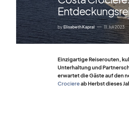
Entdeckungsre
by
Elisabeth Kapral
11. Juli 2023
Ein­zig­ar­tige Rei­se­rou­ten, k
Un­ter­hal­tung und Part­ner­sc
er­war­tet die Gäste auf den 
Cro­ciere
ab Herbst die­ses Jah