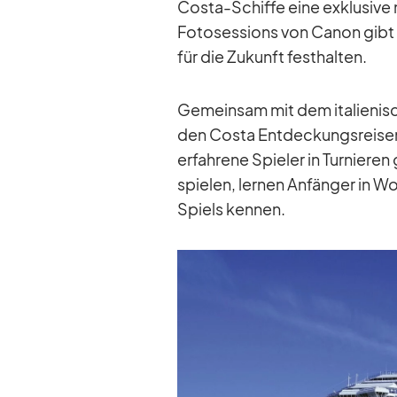
Costa-Schiffe eine ex­klu­sive mu
Fo­to­ses­si­ons von Ca­non gibt
für die Zu­kunft fest­hal­ten.
Ge­mein­sam mit dem ita­lie­ni
den Costa Ent­de­ckungs­rei­sen
er­fah­rene Spie­ler in Tur­nie­re
spie­len, ler­nen An­fän­ger in 
Spiels ken­nen.