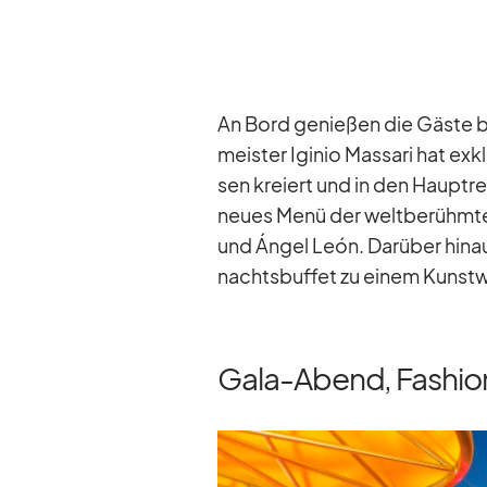
An Bord ge­nie­ßen die Gäste be­s
meis­ter Igi­nio Mas­sari hat ex­
sen kre­iert und in den Haupt­re
neues Menü der welt­be­rühm­te
und Án­gel León. Dar­über hin­a
nachts­buf­fet zu ei­nem Kunst­w
Gala-Abend, Fashio