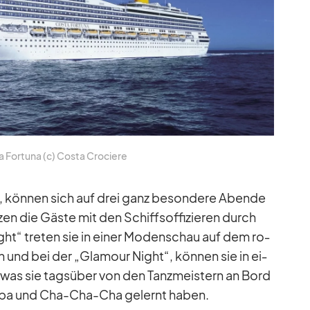
 For­tuna (c) Costa Cro­ciere
n, kön­nen sich auf drei ganz be­son­dere Abende
n die Gäste mit den Schiffs­of­fi­zie­ren durch
ght“ tre­ten sie in ei­ner Mo­den­schau auf dem ro­
n und bei der „Gla­mour Night“, kön­nen sie in ei­
 was sie tags­über von den Tanz­meis­tern an Bord
mba und Cha-Cha-Cha ge­lernt ha­ben.