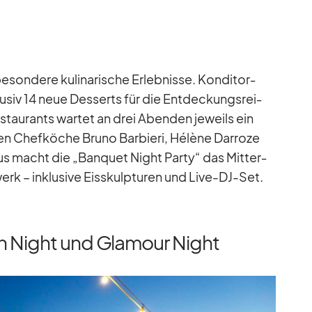
on­dere ku­li­na­ri­sche Er­leb­nisse. Kon­di­tor­
klu­siv 14 neue Des­serts für die Ent­de­ckungs­rei­
­stau­rants war­tet an drei Aben­den je­weils ein
n Chef­kö­che Bruno Bar­bieri, Hé­lène Dar­roze
us macht die „Ban­quet Night Party“ das Mit­ter­
erk – in­klu­sive Eis­skulp­tu­ren und Live-DJ-Set.
n Night und Glamour Night