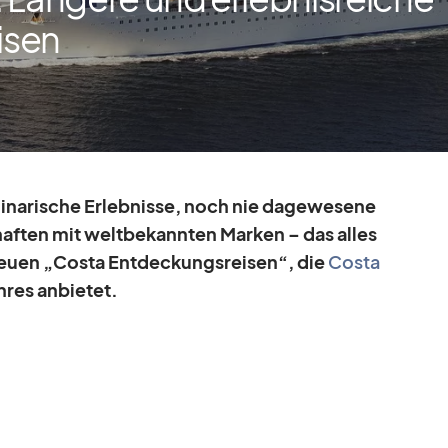
isen
u­li­na­ri­sche Er­leb­nisse, noch nie da­ge­we­sene
haf­ten mit welt­be­kann­ten Mar­ken – das al­les
neuen „Costa Ent­de­ckungs­rei­sen“, die
Costa
­res an­bie­tet.