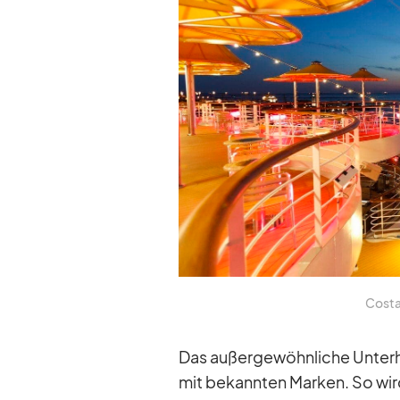
Costa 
Das au­ßer­ge­wöhn­li­che Un­ter­h
mit be­kann­ten Mar­ken. So wir