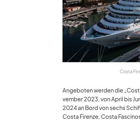
Costa Fire
An­ge­bo­ten wer­den die „Cost
vem­ber 2023, von April bis J
2024 an Bord von sechs Schif­f
Costa Firenze, Costa Fa­sci­nos