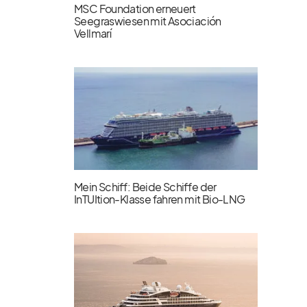
MSC Foundation erneuert
Seegraswiesen mit Asociación
Vellmarí
Mein Schiff: Beide Schiffe der
InTUItion-Klasse fahren mit Bio-LNG