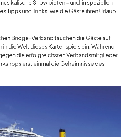
­si­ka­li­sche Show bie­ten – und in spe­zi­el­len
 es Tipps und Tricks, wie die Gäste ih­ren Ur­laub
­schen Bridge-Ver­band tau­chen die Gäste auf
 in die Welt die­ses Kar­ten­spiels ein. Wäh­rend
n ge­gen die er­folg­reichs­ten Ver­bands­mit­glie­der
Work­shops erst ein­mal die Ge­heim­nisse des