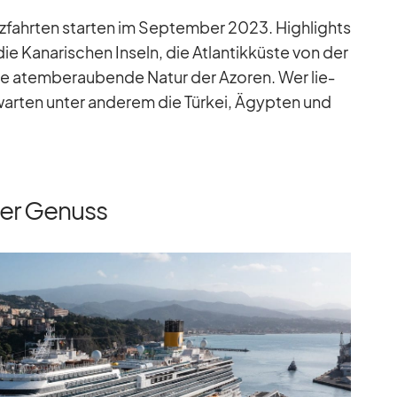
z­fahr­ten star­ten im Sep­tem­ber 2023. High­lights
die Ka­na­ri­schen In­seln, die At­lan­tik­küste von der
e atem­be­rau­bende Na­tur der Azo­ren. Wer lie­
war­ten un­ter an­de­rem die Tür­kei, Ägyp­ten und
cher Genuss