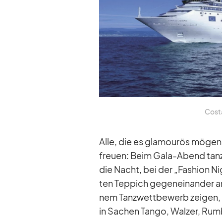
Costa
Alle, die es gla­mou­rös mö­ge
freuen: Beim Gala-Abend tan­ze
die Nacht, bei der „Fa­shion Ni
ten Tep­pich ge­gen­ein­an­der a
nem Tanz­wett­be­werb zei­gen,
in Sa­chen Tango, Wal­zer, Ru