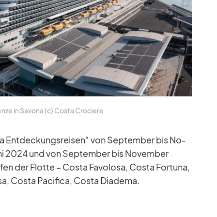
nze in Sa­vona (c) Costa Cro­ciere
a Ent­de­ckungs­rei­sen“ von Sep­tem­ber bis No­
uni 2024 und von Sep­tem­ber bis No­vem­ber
en der Flotte – Costa Fa­vo­losa, Costa For­tuna,
a, Costa Pa­ci­fica, Costa Dia­dema.