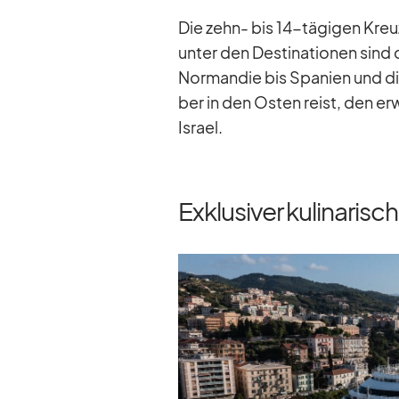
Die zehn- bis 14-tä­gi­gen Kreu
un­ter den De­sti­na­tio­nen sind 
Nor­man­die bis Spa­nien und di
ber in den Os­ten reist, den er­
Is­rael.
Exklusiver kulinaris