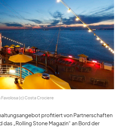
Fa­vo­losa (c) Costa Cro­ciere
al­tungs­an­ge­bot pro­fi­tiert von Part­ner­schaf­ten
d das „Rol­ling Stone Ma­ga­zin“ an Bord der