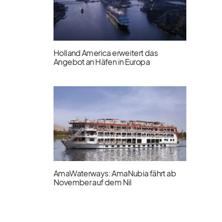
Holland America erweitert das
Angebot an Häfen in Europa
AmaWaterways: AmaNubia fährt ab
November auf dem Nil