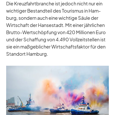
Die Kreuz­fahrt­bran­che ist je­doch nicht nur ein
wich­ti­ger Be­stand­teil des Tou­ris­mus in Ham­
burg, son­dern auch eine wich­tige Säule der
Wirt­schaft der Han­se­stadt. Mit ei­ner jähr­li­chen
Brutto-Wert­schöp­fung von 420 Mil­lio­nen Euro
und der Schaf­fung von 4.490 Voll­zeit­stel­len ist
sie ein maß­geb­li­cher Wirt­schafts­fak­tor für den
Stand­ort Ham­burg.