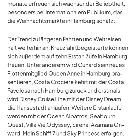
mo­nate er­freuen sich wach­sen­der Be­liebt­heit,
be­son­ders bei in­ter­na­tio­na­lem Pu­bli­kum, das
die Weih­nachts­märkte in Ham­burg schätzt.
Der Trend zu län­ge­ren Fahr­ten und Welt­rei­sen
hält wei­ter­hin an. Kreuz­fahrt­be­geis­terte kön­nen
sich au­ßer­dem auf zehn Erst­an­läufe in Ham­burg
freuen. Un­ter an­de­rem wird Cu­nard sein neues
Flot­ten­mit­glied Queen Anne in Ham­burg prä­
sen­tie­ren, Costa Cro­ciere kehrt mit der Costa
Fa­vo­losa nach Ham­burg zu­rück und erst­mals
wird Dis­ney Cruise Line mit der Dis­ney Dream
die Han­se­stadt an­lau­fen. Wei­tere Erst­an­läufe
wer­den mit der Ocean Al­ba­tros, Sea­bourn
Quest, Villa Vie Odys­sey, Si­rena, Aza­mara On­
ward, Mein Schiff 7 und Sky Prin­cess er­fol­gen.