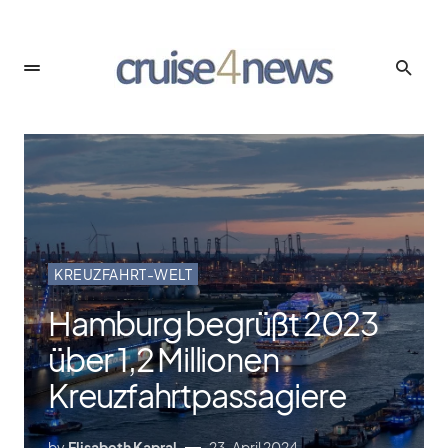
KREUZFAHRT-WELT
Hamburg begrüßt 2023
über 1,2 Millionen
Kreuzfahrtpassagiere
by
Elisabeth Kapral
23. April 2024