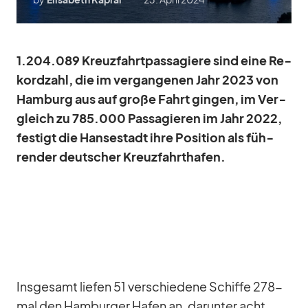
1.204.089 Kreuz­fahrt­pas­sa­giere sind eine Re­
kord­zahl, die im ver­gan­ge­nen Jahr 2023 von
Ham­burg aus auf große Fahrt gin­gen, im Ver­
gleich zu 785.000 Pas­sa­gie­ren im Jahr 2022,
fes­tigt die Han­se­stadt ihre Po­si­tion als füh­
ren­der deut­scher Kreuz­fahrt­ha­fen.
Ins­ge­samt lie­fen 51 ver­schie­dene Schiffe 278-
mal den Ham­bur­ger Ha­fen an, dar­un­ter acht