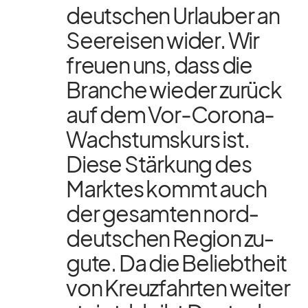
deut­schen Ur­lau­ber an
See­rei­sen wi­der. Wir
freuen uns, dass die
Bran­che wie­der zu­rück
auf dem Vor-Co­rona-
Wachs­tums­kurs ist.
Diese Stär­kung des
Mark­tes kommt auch
der ge­sam­ten nord­
deut­schen Re­gion zu­
gute. Da die Be­liebt­heit
von Kreuz­fahr­ten wei­ter