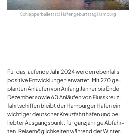
Schlep­per­bal­lett (c) Ha­fen­ge­burts­tag Ham­burg
Für das lau­fende Jahr 2024 wer­den eben­falls
po­si­tive Ent­wick­lun­gen er­war­tet. Mit 270 ge­
plan­ten An­läu­fen von An­fang Jän­ner bis Ende
De­zem­ber so­wie 60 An­läu­fen von Fluss­kreuz­
fahrt­schif­fen bleibt der Ham­bur­ger Ha­fen ein
wich­ti­ger deut­scher Kreuz­fahrt­ha­fen und be­
lieb­ter Aus­gangs­punkt für ganz­jäh­rige Ab­fahr­
ten. Rei­se­mög­lich­kei­ten wäh­rend der Win­ter­