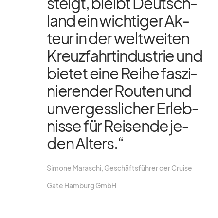
steigt, bleibt Deutsch­
land ein wich­ti­ger Ak­
teur in der welt­wei­ten
Kreuz­fahrt­in­dus­trie und
bie­tet eine Reihe fas­zi­
nie­ren­der Rou­ten und
un­ver­gess­li­cher Er­leb­
nisse für Rei­sende je­
den Al­ters.“
Si­mone Ma­ra­schi, Ge­schäfts­füh­rer der Cruise
Gate Ham­burg GmbH