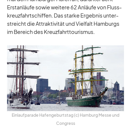
Erst­an­läufe so­wie wei­tere 62 An­läufe von Fluss­
kreuz­fahrt­schif­fen. Das starke Er­geb­nis un­ter­
streicht die At­trak­ti­vi­tät und Viel­falt Ham­burgs
im Be­reich des Kreuz­fahrt­tou­ris­mus.
Ein­lauf­pa­rade Ha­fen­ge­burts­tag (c) Ham­burg Messe und
Con­gress