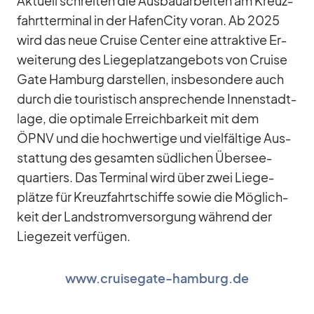
Ak­tu­ell schrei­ten die Aus­bau­ar­bei­ten am Kreuz­
fahrt­ter­mi­nal in der Ha­fen­City voran. Ab 2025
wird das neue Cruise Cen­ter eine at­trak­tive Er­
wei­te­rung des Lie­ge­platz­an­ge­bots von Cruise
Gate Ham­burg dar­stel­len, ins­be­son­dere auch
durch die tou­ris­tisch an­spre­chende In­nen­stadt­
lage, die op­ti­male Er­reich­bar­keit mit dem
ÖPNV und die hoch­wer­tige und viel­fäl­tige Aus­
stat­tung des ge­sam­ten süd­li­chen Über­see­
quar­tiers. Das Ter­mi­nal wird über zwei Lie­ge­
plätze für Kreuz­fahrt­schiffe so­wie die Mög­lich­
keit der Land­strom­ver­sor­gung wäh­rend der
Lie­ge­zeit ver­fü­gen.
www.cruisegate-hamburg.de