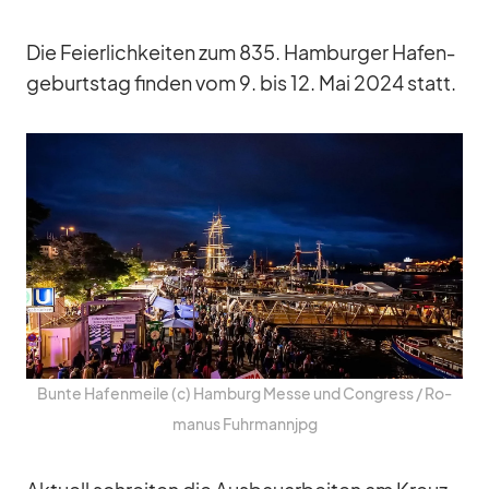
Die Fei­er­lich­kei­ten zum 835. Ham­bur­ger Ha­fen­
ge­burts­tag fin­den vom 9. bis 12. Mai 2024 statt.
Bunte Ha­fen­meile (c) Ham­burg Messe und Con­gress /​ Ro­
ma­nus Fuhr­mann­jpg