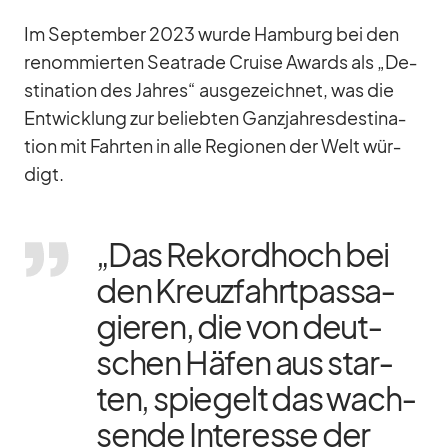
Im Sep­tem­ber 2023 wurde Ham­burg bei den
re­nom­mier­ten Sea­trade Cruise Awards als „De­
sti­na­tion des Jah­res“ aus­ge­zeich­net, was die
Ent­wick­lung zur be­lieb­ten Ganz­jah­res­des­ti­na­
tion mit Fahr­ten in alle Re­gio­nen der Welt wür­
digt.
„Das Re­kord­hoch bei
den Kreuz­fahrt­pas­sa­
gie­ren, die von deut­
schen Hä­fen aus star­
ten, spie­gelt das wach­
sende In­ter­esse der