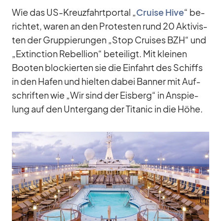
Wie das US-Kreuz­fahrt­por­tal „
Cruise Hive
“ be­
rich­tet, wa­ren an den Pro­tes­ten rund 20 Ak­ti­vis­
ten der Grup­pie­run­gen „Stop Crui­ses BZH“ und
„Extinc­tion Re­bel­lion“ be­tei­ligt. Mit klei­nen
Boo­ten blo­ckier­ten sie die Ein­fahrt des Schiffs
in den Ha­fen und hiel­ten da­bei Ban­ner mit Auf­
schrif­ten wie „Wir sind der Eis­berg“ in An­spie­
lung auf den Un­ter­gang der Ti­ta­nic in die Höhe.