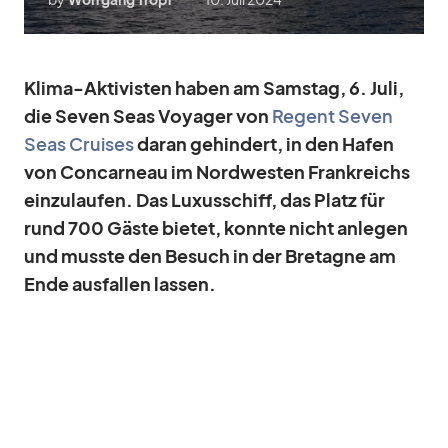
Klima-Ak­ti­vis­ten ha­ben am Sams­tag, 6. Juli,
die Se­ven Seas Voy­a­ger von
Re­gent Se­ven
Seas Crui­ses
daran ge­hin­dert, in den Ha­fen
von Con­car­neau im Nord­wes­ten Frank­reichs
ein­zu­lau­fen. Das Lu­xus­schiff, das Platz für
rund 700 Gäste bie­tet, konnte nicht an­le­gen
und musste den Be­such in der Bre­ta­gne am
Ende aus­fal­len las­sen.