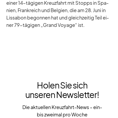
ei­ner 14-tä­gi­gen Kreuz­fahrt mit Stopps in Spa­
nien, Frank­reich und Bel­gien, die am 28. Juni in
Lis­sa­bon be­gon­nen hat und gleich­zei­tig Teil ei­
ner 79-tä­gi­gen „Grand Voyage“ ist.
Holen Sie sich
unseren Newsletter!
Die aktuellen Kreuzfahrt-News – ein-
bis zweimal pro Woche