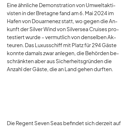
Eine ähn­li­che De­mons­tra­tion von Um­welt­ak­ti­
vis­ten in der Bre­ta­gne fand am 6. Mai 2024 im
Ha­fen von Douar­nenez statt, wo ge­gen die An­
kunft der Sil­ver Wind von Sil­ver­sea Crui­ses pro­
tes­tiert wurde – ver­mut­lich von den­sel­ben Ak­
teu­ren. Das Lu­xus­schiff mit Platz für 294 Gäste
konnte da­mals zwar an­le­gen, die Be­hör­den be­
schränk­ten aber aus Si­cher­heits­grün­den die
An­zahl der Gäste, die an Land ge­hen durf­ten.
Die Re­gent Se­ven Seas be­fin­det sich der­zeit auf