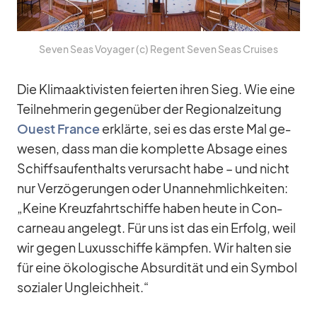
Se­ven Seas Voy­a­ger (c) Re­gent Se­ven Seas Crui­ses
Die Kli­ma­ak­ti­vis­ten fei­er­ten ih­ren Sieg. Wie eine
Teil­neh­me­rin ge­gen­über der Re­gio­nal­zei­tung
Ouest France
er­klärte, sei es das erste Mal ge­
we­sen, dass man die kom­plette Ab­sage ei­nes
Schiffs­auf­ent­halts ver­ur­sacht habe – und nicht
nur Ver­zö­ge­run­gen oder Un­an­nehm­lich­kei­ten:
„Keine Kreuz­fahrt­schiffe ha­ben heute in Con­
car­neau an­ge­legt. Für uns ist das ein Er­folg, weil
wir ge­gen Lu­xus­schiffe kämp­fen. Wir hal­ten sie
für eine öko­lo­gi­sche Ab­sur­di­tät und ein Sym­bol
so­zia­ler Un­gleich­heit.“