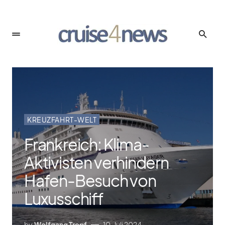
KREUZFAHRT-WELT
Frankreich: Klima-
Aktivisten verhindern
Hafen-Besuch von
Luxusschiff
by
Wolfgang Tropf
10. Juli 2024