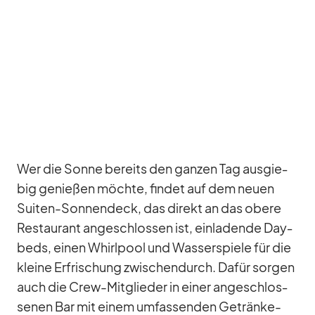
Wer die Sonne be­reits den gan­zen Tag aus­gie­
big ge­nie­ßen möchte, fin­det auf dem neuen
Sui­ten-Son­nen­deck, das di­rekt an das obere
Re­stau­rant an­ge­schlos­sen ist, ein­la­dende Day­
beds, ei­nen Whirl­pool und Was­ser­spiele für die
kleine Er­fri­schung zwi­schen­durch. Da­für sor­gen
auch die Crew-Mit­glie­der in ei­ner an­ge­schlos­
se­nen Bar mit ei­nem um­fas­sen­den Ge­tränke-