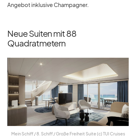
An­ge­bot in­klu­sive Cham­pa­gner.
Neue Suiten mit 88
Quadratmetern
Mein Schiff /​ 8. Schiff /​ Große Frei­heit Suite (c) TUI Crui­ses