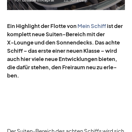
Ein High­light der Flotte von
Mein Schiff
ist der
kom­plett neue Sui­ten-Be­reich mit der
X‑Lounge und den Son­nen­decks. Das achte
Schiff – das erste ei­ner neuen Klasse – wird
auch hier viele neue Ent­wick­lun­gen bie­ten,
die da­für ste­hen, den Frei­raum neu zu er­le­
ben.
Der Sui­ten-Be­reich des ach­ten Schiffs wird sich