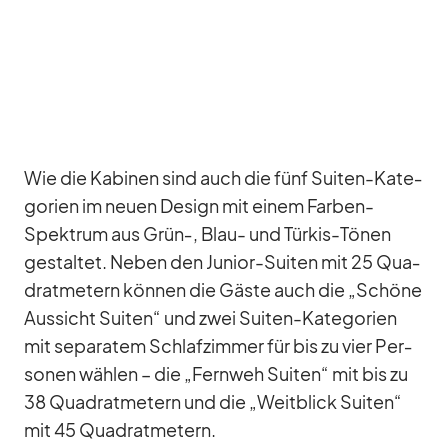
Wie die Ka­bi­nen sind auch die fünf Sui­ten-Ka­te­
go­rien im neuen De­sign mit ei­nem Far­ben-
Spek­trum aus Grün‑, Blau- und Tür­kis-Tö­nen
ge­stal­tet. Ne­ben den Ju­nior-Sui­ten mit 25 Qua­
drat­me­tern kön­nen die Gäste auch die „Schöne
Aus­sicht Sui­ten“ und zwei Sui­ten-Ka­te­go­rien
mit se­pa­ra­tem Schlaf­zim­mer für bis zu vier Per­
so­nen wäh­len – die „Fern­weh Sui­ten“ mit bis zu
38 Qua­drat­me­tern und die „Weit­blick Sui­ten“
mit 45 Qua­drat­me­tern.