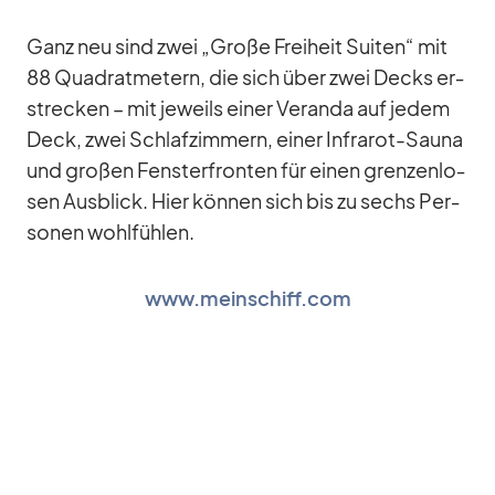
Ganz neu sind zwei „Große Frei­heit Sui­ten“ mit
88 Qua­drat­me­tern, die sich über zwei Decks er­
stre­cken – mit je­weils ei­ner Ve­randa auf je­dem
Deck, zwei Schlaf­zim­mern, ei­ner In­fra­rot-Sauna
und gro­ßen Fens­ter­fron­ten für ei­nen gren­zen­lo­
sen Aus­blick. Hier kön­nen sich bis zu sechs Per­
so­nen wohl­füh­len.
www.meinschiff.com