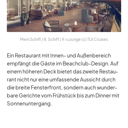
Mein Schiff /​ 8. Schiff /​ X‑Lounge (c) TUI Crui­ses
Ein Re­stau­rant mit In­nen- und Au­ßen­be­reich
emp­fängt die Gäste im Be­ach­club-De­sign. Auf
ei­nem hö­he­ren Deck bie­tet das zweite Re­stau­
rant nicht nur eine um­fas­sende Aus­sicht durch
die breite Fens­ter­front, son­dern auch wun­der­
bare Ge­richte vom Früh­stück bis zum Din­ner mit
Son­nen­un­ter­gang.