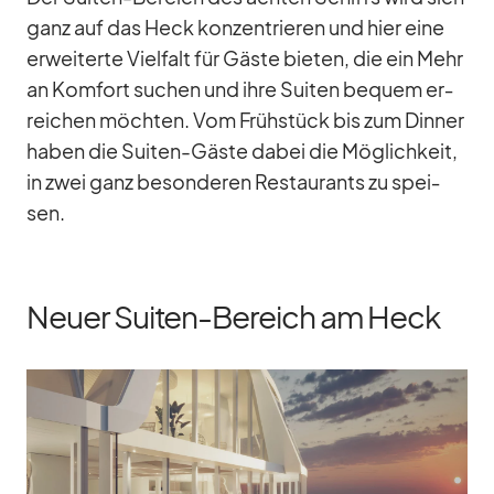
ganz auf das Heck kon­zen­trie­ren und hier eine
er­wei­terte Viel­falt für Gäste bie­ten, die ein Mehr
an Kom­fort su­chen und ihre Sui­ten be­quem er­
rei­chen möch­ten. Vom Früh­stück bis zum Din­ner
ha­ben die Sui­ten-Gäste da­bei die Mög­lich­keit,
in zwei ganz be­son­de­ren Re­stau­rants zu spei­
sen.
Neuer Suiten-Bereich am Heck