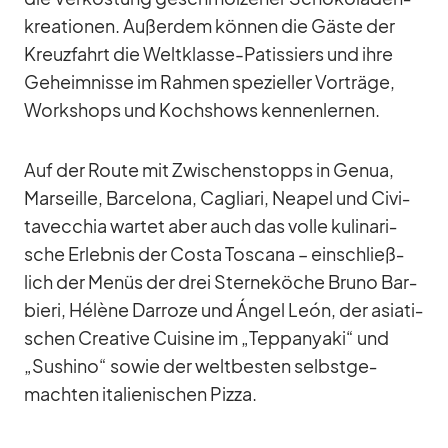
krea­tio­nen. Au­ßer­dem kön­nen die Gäste der
Kreuz­fahrt die Welt­klasse-Pa­tis­siers und ihre
Ge­heim­nisse im Rah­men spe­zi­el­ler Vor­träge,
Work­shops und Koch­shows ken­nen­ler­nen.
Auf der Route mit Zwi­schen­stopps in Ge­nua,
Mar­seille, Bar­ce­lona, Ca­gliari, Nea­pel und Ci­vi­
ta­vec­chia war­tet aber auch das volle ku­li­na­ri­
sche Er­leb­nis der Costa Tos­cana – ein­schließ­
lich der Me­nüs der drei Ster­ne­kö­che Bruno Bar­
bieri, Hé­lène Dar­roze und Án­gel León, der asia­ti­
schen Crea­tive Cui­sine im „Tepp­an­yaki“ und
„Su­shino“ so­wie der welt­bes­ten selbst­ge­
mach­ten ita­lie­ni­schen Pizza.