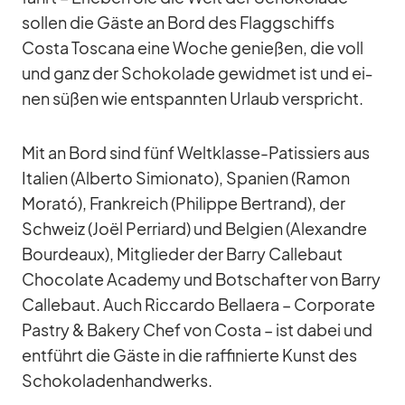
sol­len die Gäste an Bord des Flagg­schiffs
Costa Tos­cana eine Wo­che ge­nie­ßen, die voll
und ganz der Scho­ko­lade ge­wid­met ist und ei­
nen sü­ßen wie ent­spann­ten Ur­laub ver­spricht.
Mit an Bord sind fünf Welt­klasse-Pa­tis­siers aus
Ita­lien (Al­berto Si­mio­nato), Spa­nien (Ra­mon
Mo­rató), Frank­reich (Phil­ippe Bert­rand), der
Schweiz (Joël Per­ri­ard) und Bel­gien (Alex­andre
Bour­deaux), Mit­glie­der der Barry Cal­le­baut
Cho­co­late Aca­demy und Bot­schaf­ter von Barry
Cal­le­baut. Auch Ric­cardo Bel­l­aera – Cor­po­rate
Pa­stry & Bak­ery Chef von Costa – ist da­bei und
ent­führt die Gäste in die raf­fi­nierte Kunst des
Scho­ko­la­den­hand­werks.