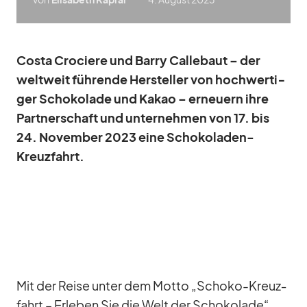
Costa Cro­ciere und Barry Cal­le­baut – der
welt­weit füh­rende Her­stel­ler von hoch­wer­ti­
ger Scho­ko­lade und Ka­kao – er­neu­ern ihre
Part­ner­schaft und un­ter­neh­men von 17. bis
24. No­vem­ber 2023 eine Scho­ko­la­den-
Kreuz­fahrt.
Mit der Reise un­ter dem Motto „Schoko-Kreuz­
fahrt – Er­le­ben Sie die Welt der Scho­ko­lade“