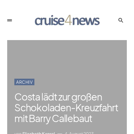
ARCHIV
Costa lädt zur großen
Schokoladen-Kreuzfahrt
mit Barry Callebaut
von
Elisabeth Kapral
4. August 2023