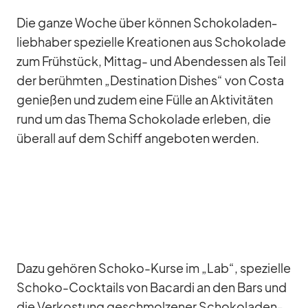
Die ganze Wo­che über kön­nen Scho­ko­la­den­
lieb­ha­ber spe­zi­elle Krea­tio­nen aus Scho­ko­lade
zum Früh­stück, Mit­tag- und Abend­essen als Teil
der be­rühm­ten „De­sti­na­tion Dis­hes“ von Costa
ge­nie­ßen und zu­dem eine Fülle an Ak­ti­vi­tä­ten
rund um das Thema Scho­ko­lade er­le­ben, die
über­all auf dem Schiff an­ge­bo­ten wer­den.
Dazu ge­hö­ren Schoko-Kurse im „Lab“, spe­zi­elle
Schoko-Cock­tails von Ba­cardi an den Bars und
die Ver­kos­tung ge­schmol­ze­ner Scho­ko­la­den­