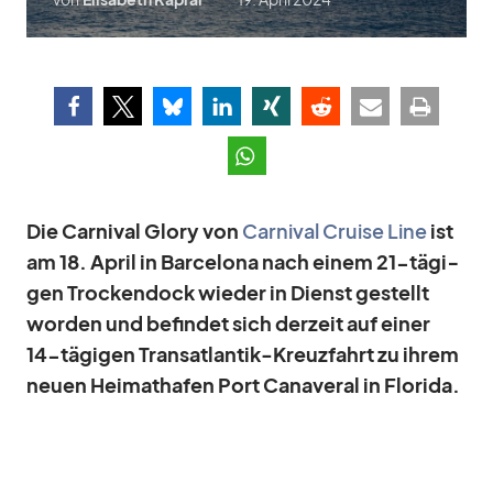
Die Car­ni­val Glory von
Car­ni­val Cruise Line
ist
am 18. April in Bar­ce­lona nach ei­nem 21-tä­gi­
gen Tro­cken­dock wie­der in Dienst ge­stellt
wor­den und be­fin­det sich der­zeit auf ei­ner
14-tä­gi­gen Trans­at­lan­tik-Kreuz­fahrt zu ih­rem
neuen Hei­mat­ha­fen Port Ca­na­ve­ral in Flo­rida.