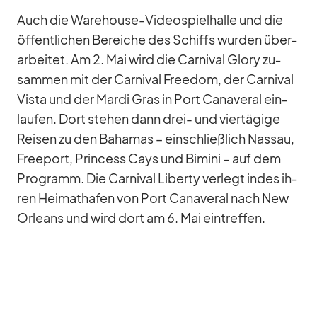
Auch die Warehouse-Vi­deo­spiel­halle und die
öf­fent­li­chen Be­rei­che des Schiffs wur­den über­
ar­bei­tet. Am 2. Mai wird die Car­ni­val Glory zu­
sam­men mit der Car­ni­val Free­dom, der Car­ni­val
Vista und der Mardi Gras in Port Ca­na­ve­ral ein­
lau­fen. Dort ste­hen dann drei- und vier­tä­gige
Rei­sen zu den Ba­ha­mas – ein­schließ­lich Nas­sau,
Free­port, Prin­cess Cays und Bi­mini – auf dem
Pro­gramm. Die Car­ni­val Li­berty ver­legt in­des ih­
ren Hei­mat­ha­fen von Port Ca­na­ve­ral nach New
Or­leans und wird dort am 6. Mai ein­tref­fen.