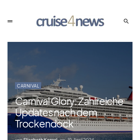
CARNIVAL
Carnival Glory: Zahlreiche
Updates nach dem
Trockendock
von
Elisabeth Kapral
19. April 2024