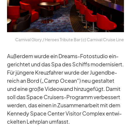
Car­ni­val Glory /​ He­roes Tri­bute Bar (c) Car­ni­val Cruise Line
Au­ßer­dem wurde ein Dreams-Fo­to­stu­dio ein­
ge­rich­tet und das Spa des Schiffs mo­der­ni­siert.
Für jün­gere Kreuz­fah­rer wurde der Ju­gend­be­
reich an Bord („Camp Ocean“) neu ge­stal­tet
und eine große Vi­deo­wand hin­zu­ge­fügt. Da­mit
soll das Space Crui­sers-Pro­gramm ver­bes­sert
wer­den, das ei­nen in Zu­sam­men­ar­beit mit dem
Ken­nedy Space Cen­ter Vi­si­tor Com­plex ent­wi­
ckel­ten Lehr­plan um­fasst.