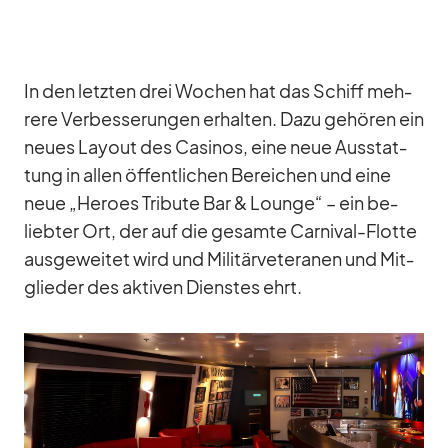
In den letz­ten drei Wo­chen hat das Schiff meh­
rere Ver­bes­se­run­gen er­hal­ten. Dazu ge­hö­ren ein
neues Lay­out des Ca­si­nos, eine neue Aus­stat­
tung in al­len öf­fent­li­chen Be­rei­chen und eine
neue „He­roes Tri­bute Bar & Lounge“ – ein be­
lieb­ter Ort, der auf die ge­samte Car­ni­val-Flotte
aus­ge­wei­tet wird und Mi­li­tär­ve­te­ra­nen und Mit­
glie­der des ak­ti­ven Diens­tes ehrt.