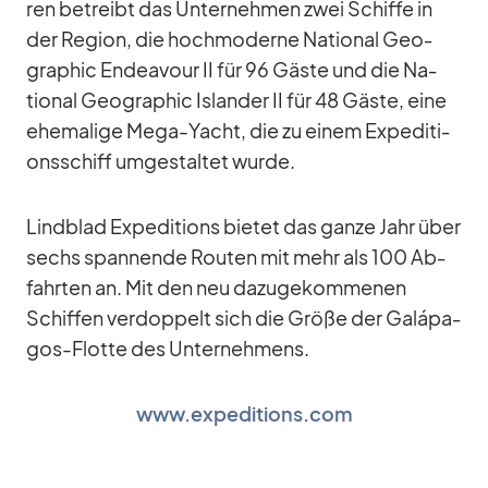
ren be­treibt das Un­ter­neh­men zwei Schiffe in
der Re­gion, die hoch­mo­derne Na­tio­nal Geo­
gra­phic En­dea­vour II für 96 Gäste und die Na­
tio­nal Geo­gra­phic Is­lan­der II für 48 Gäste, eine
ehe­ma­lige Mega-Yacht, die zu ei­nem Ex­pe­di­ti­
ons­schiff um­ge­stal­tet wurde.
Lind­blad Ex­pe­di­ti­ons bie­tet das ganze Jahr über
sechs span­nende Rou­ten mit mehr als 100 Ab­
fahr­ten an. Mit den neu da­zu­ge­kom­me­nen
Schif­fen ver­dop­pelt sich die Größe der Galá­pa­
gos-Flotte des Un­ter­neh­mens.
www.expeditions.com