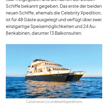
Schiffe be­kannt ge­ge­ben. Das erste der bei­den
neuen Schiffe, ehe­mals die Ce­le­brity Xpe­di­tion,
ist für 48 Gäste aus­ge­legt und ver­fügt über zwei
ein­zig­ar­tige Spei­se­mög­lich­kei­ten und 24 Au­
ßen­ka­bi­nen, dar­un­ter 13 Bal­kon­sui­ten.
Ca­ta­ma­ran (c) Lind­blad Ex­pe­di­ti­ons