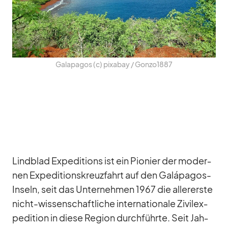
Ga­la­pa­gos (c) pix­a­bay /​ Gonzo1887
Lind­blad Ex­pe­di­ti­ons ist ein Pio­nier der mo­der­
nen Ex­pe­di­ti­ons­kreuz­fahrt auf den Galá­pa­gos-
In­seln, seit das Un­ter­neh­men 1967 die al­ler­erste
nicht-wis­sen­schaft­li­che in­ter­na­tio­nale Zi­vil­ex­
pe­di­tion in diese Re­gion durch­führte. Seit Jah­