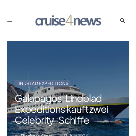
LINDBLAD EXPEDITIONS
Galapagos: Lindblad
Expeditions kauft zwei
Celebrity-Schiffe
by
Elisabeth Kapral
13. Juni 2024