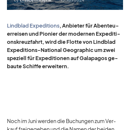
Lind­blad Ex­pe­di­ti­ons
, An­bie­ter für Aben­teu­
er­rei­sen und Pio­nier der mo­der­nen Ex­pe­di­ti­
ons­kreuz­fahrt, wird die Flotte von Lind­blad
Ex­pe­di­ti­ons-Na­tio­nal Geo­gra­phic um zwei
spe­zi­ell für Ex­pe­di­tio­nen auf Ga­la­pa­gos ge­
baute Schiffe er­wei­tern.
Noch im Juni wer­den die Bu­chun­gen zum Ver­
kauf frei­ge­ge­ben und die Na­men der bei­den