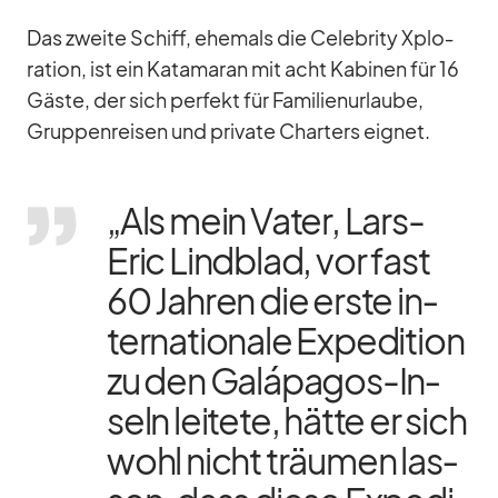
Das zweite Schiff, ehe­mals die Ce­le­brity Xplo­
ra­tion, ist ein Ka­ta­ma­ran mit acht Ka­bi­nen für 16
Gäste, der sich per­fekt für Fa­mi­li­en­ur­laube,
Grup­pen­rei­sen und pri­vate Char­ters eig­net.
„Als mein Va­ter, Lars-
Eric Lind­blad, vor fast
60 Jah­ren die erste in­
ter­na­tio­nale Ex­pe­di­tion
zu den Galá­pa­gos-In­
seln lei­tete, hätte er sich
wohl nicht träu­men las­