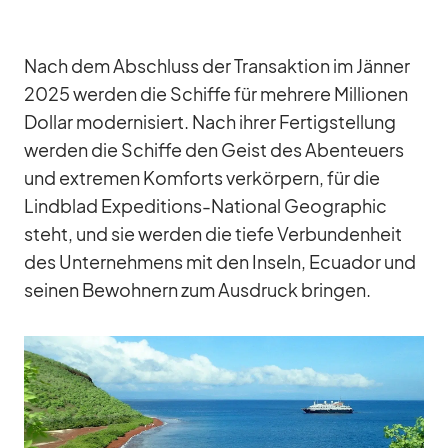
Nach dem Ab­schluss der Trans­ak­tion im Jän­ner
2025 wer­den die Schiffe für meh­rere Mil­lio­nen
Dol­lar mo­der­ni­siert. Nach ih­rer Fer­tig­stel­lung
wer­den die Schiffe den Geist des Aben­teu­ers
und ex­tre­men Kom­forts ver­kör­pern, für die
Lind­blad Ex­pe­di­ti­ons-Na­tio­nal Geo­gra­phic
steht, und sie wer­den die tiefe Ver­bun­den­heit
des Un­ter­neh­mens mit den In­seln, Ecua­dor und
sei­nen Be­woh­nern zum Aus­druck brin­gen.