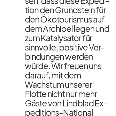
sen, dass diese Ex­pe­di­
tion den Grund­stein für
den Öko­tou­ris­mus auf
dem Ar­chi­pel le­gen und
zum Ka­ta­ly­sa­tor für
sinn­volle, po­si­tive Ver­
bin­dun­gen wer­den
würde. Wir freuen uns
dar­auf, mit dem
Wachs­tum un­se­rer
Flotte nicht nur mehr
Gäste von Lind­blad Ex­
pe­di­ti­ons-Na­tio­nal