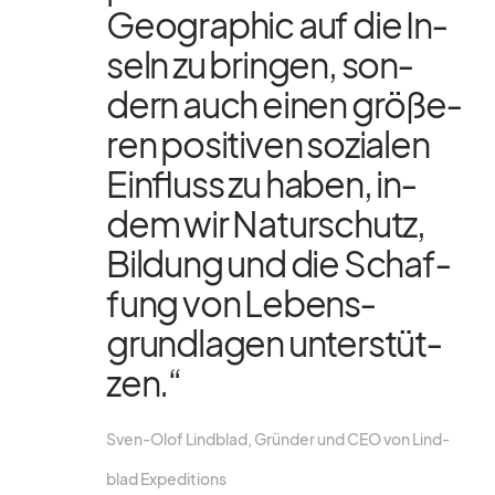
Geo­gra­phic auf die In­
seln zu brin­gen, son­
dern auch ei­nen grö­ße­
ren po­si­ti­ven so­zia­len
Ein­fluss zu ha­ben, in­
dem wir Na­tur­schutz,
Bil­dung und die Schaf­
fung von Le­bens­
grund­la­gen un­ter­stüt­
zen.“
Sven-Olof Lind­blad, Grün­der und CEO von Lind­
blad Ex­pe­di­ti­ons