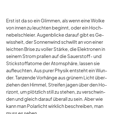
Erst ist da so ein Glim­men, als wenn eine Wolke
von in­nen zu leuch­ten be­ginnt, oder ein Hoch­
ne­bel­schleier. Au­gen­bli­cke dar­auf gibt es Ge­
wiss­heit, der Son­nen­wind schwillt an von ei­ner
leich­ten Brise zu vol­ler Stärke, die Elek­tro­nen in
sei­nem Strom pral­len auf die Sau­er­stoff- und
Stick­stoff­atome der Atom­sphäre, las­sen sie
auf­leuch­ten. Aus pu­rer Phy­sik ent­steht ein Wun­
der. Tan­zende Vor­hänge aus grü­nem Licht über­
zie­hen den Him­mel, Strei­fen ja­gen über den Ho­
ri­zont, um plötz­lich still zu ste­hen, zu ver­schwin­
den und gleich dar­auf über­all zu sein. Aber wie
kann man Po­lar­licht wirk­lich be­schrei­ben, man
muss es se­hen.