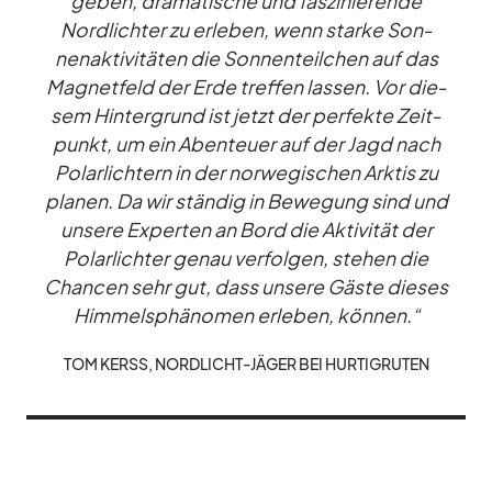
ge­ben, dra­ma­ti­sche und fas­zi­nie­rende
Nord­lich­ter zu er­le­ben, wenn starke Son­
nen­ak­ti­vi­tä­ten die Son­nen­teil­chen auf das
Ma­gnet­feld der Erde tref­fen las­sen. Vor die­
sem Hin­ter­grund ist jetzt der per­fekte Zeit­
punkt, um ein Aben­teuer auf der Jagd nach
Po­lar­lich­tern in der nor­we­gi­schen Ark­tis zu
pla­nen. Da wir stän­dig in Be­we­gung sind und
un­sere Ex­per­ten an Bord die Ak­ti­vi­tät der
Po­lar­lich­ter ge­nau ver­fol­gen, ste­hen die
Chan­cen sehr gut, dass un­sere Gäste die­ses
Him­mels­phä­no­men er­le­ben, kön­nen.“
TOM KERSS, NORD­LICHT-JÄ­GER BEI HUR­TIG­RU­TEN