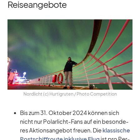
Reiseangebote
Nord­licht (c) Hur­tig­ru­ten /​ Photo Com­pe­ti­tion
Bis zum 31. Ok­to­ber 2024 kön­nen sich
nicht nur Po­lar­licht-Fans auf ein be­son­de­
res Ak­ti­ons­an­ge­bot freuen. Die
klas­si­sche
Post­schif­froute in­klu­sive Flug
ist pro Per­