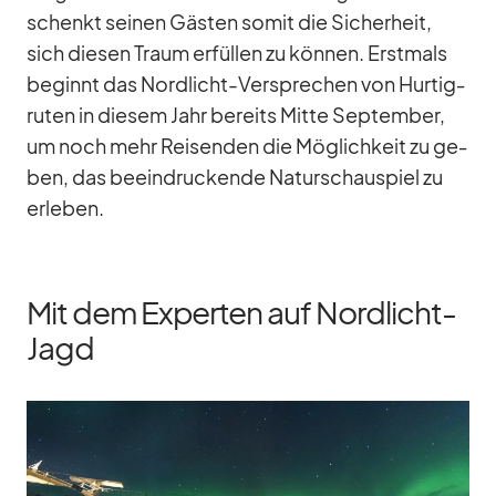
schenkt sei­nen Gäs­ten so­mit die Si­cher­heit,
sich die­sen Traum er­fül­len zu kön­nen. Erst­mals
be­ginnt das Nord­licht-Ver­spre­chen von Hur­tig­
ru­ten in die­sem Jahr be­reits Mitte Sep­tem­ber,
um noch mehr Rei­sen­den die Mög­lich­keit zu ge­
ben, das be­ein­dru­ckende Na­tur­schau­spiel zu
er­le­ben.
Mit dem Experten auf Nordlicht-
Jagd