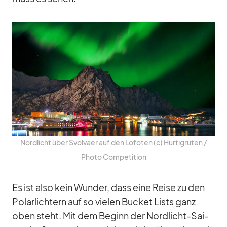
Nord­licht über Svol­vaer auf den Lo­fo­ten (c) Hur­tig­ru­ten /​
Photo Com­pe­ti­tion
Es ist also kein Wun­der, dass eine Reise zu den
Po­lar­lich­tern auf so vie­len Bu­cket Lists ganz
oben steht. Mit dem Be­ginn der Nord­licht-Sai­