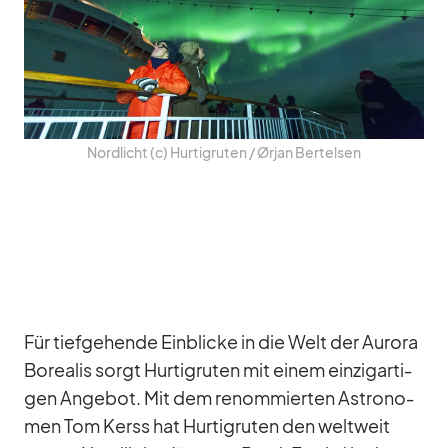
Nord­licht (c) Hur­tig­ru­ten /​ Ør­jan Ber­tel­sen
Für tief­ge­hende Ein­bli­cke in die Welt der Au­rora
Bo­rea­lis sorgt Hur­tig­ru­ten mit ei­nem ein­zig­ar­ti­
gen An­ge­bot. Mit dem re­nom­mier­ten As­tro­no­
men Tom Kerss hat Hur­tig­ru­ten den welt­weit