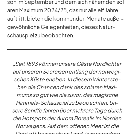
son im Sep­tem­ber und dem sich nä­hern­den so­l
a­ren Ma­xi­mum 2024/​25, das nur alle elf Jahre
auf­tritt, bie­ten die kom­men­den Mo­nate au­ßer­
ge­wöhn­li­che Ge­le­gen­hei­ten, die­ses Na­tur­
schau­spiel zu be­ob­ach­ten.
„Seit 1893 kön­nen un­sere Gäste Nord­lich­ter
auf un­se­ren See­rei­sen ent­lang der nor­we­gi­
schen Küste er­le­ben. In die­sem Win­ter ste­
hen die Chan­cen dank des so­la­ren Ma­xi­
mums so gut wie nie zu­vor, das ma­gi­sche
Him­mels-Schau­spiel zu be­ob­ach­ten. Un­
sere Schiffe fah­ren über meh­rere Tage durch
die Hot­spots der Au­rora Bo­rea­lis im Nor­den
Nor­we­gens. Auf dem of­fe­nen Meer ist die
Sicht oft bes­ser als an Land, ins­be­son­dere