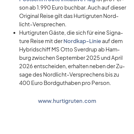
son ab 1.990 Euro buch­bar. Auch auf die­ser
Ori­gi­nal Reise gilt das Hur­tig­ru­ten Nord­
licht-Ver­spre­chen.
Hur­tig­ru­ten Gäste, die sich für eine Si­gna­
ture Reise mit der
Nord­kap-Li­nie
auf dem
Hy­brid­schiff MS Otto Sver­drup ab Ham­
burg zwi­schen Sep­tem­ber 2025 und April
2026 ent­schei­den, er­hal­ten ne­ben der Zu­
sage des Nord­licht-Ver­spre­chens bis zu
400 Euro Bord­gut­ha­ben pro Per­son.
www.hurtigruten.com