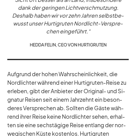
dank der ge­rin­gen Licht­ver­schmut­zung.
Des­halb ha­ben wir vor zehn Jah­ren selbst­be­
wusst un­ser Hur­tig­ru­ten Nord­licht-Ver­spre­
chen ein­ge­führt.“
HEDDA FE­LIN, CEO VON HUR­TIG­RU­TEN
Auf­grund der ho­hen Wahr­schein­lich­keit, die
Nord­lich­ter wäh­rend ei­ner Hur­tig­ru­ten-Reise zu
er­le­ben, gibt der An­bie­ter der Ori­gi­nal- und Si­
gna­tur Rei­sen seit ei­nem Jahr­zehnt ein be­son­
de­res Ver­spre­chen ab. Soll­ten die Gäste wäh­
rend ih­rer Reise keine Nord­lich­ter se­hen, er­hal­
ten sie eine sechs­tä­gige Reise ent­lang der nor­
we­gi­schen Küste kos­ten­los. Hur­tig­ru­ten