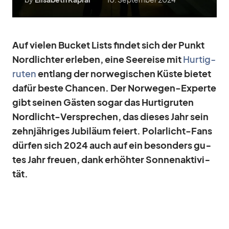
Auf vie­len Bu­cket Lists fin­det sich der Punkt
Nord­lich­ter er­le­ben, eine See­reise mit
Hur­tig­
ru­ten
ent­lang der nor­we­gi­schen Küste bie­tet
da­für beste Chan­cen. Der Nor­we­gen-Ex­perte
gibt sei­nen Gäs­ten so­gar das Hur­tig­ru­ten
Nord­licht-Ver­spre­chen, das die­ses Jahr sein
zehn­jäh­ri­ges Ju­bi­läum fei­ert. Po­lar­licht-Fans
dür­fen sich 2024 auch auf ein be­son­ders gu­
tes Jahr freuen, dank er­höh­ter Son­nen­ak­ti­vi­
tät.