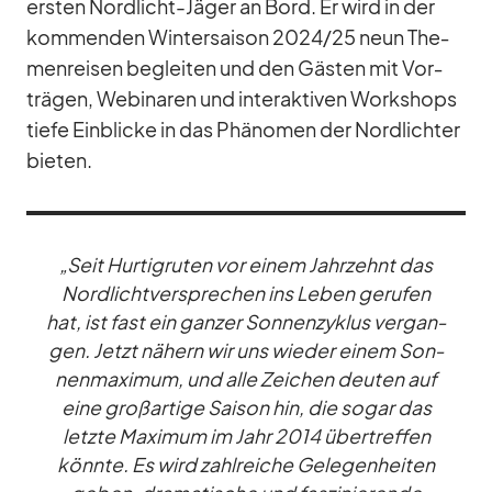
ers­ten Nord­licht-Jä­ger an Bord. Er wird in der
kom­men­den Win­ter­sai­son 2024/​25 neun The­
men­rei­sen be­glei­ten und den Gäs­ten mit Vor­
trä­gen, Web­i­na­ren und in­ter­ak­ti­ven Work­shops
tiefe Ein­bli­cke in das Phä­no­men der Nord­lich­ter
bie­ten.
„Seit Hur­tig­ru­ten vor ei­nem Jahr­zehnt das
Nord­licht­ver­spre­chen ins Le­ben ge­ru­fen
hat, ist fast ein gan­zer Son­nen­zy­klus ver­gan­
gen. Jetzt nä­hern wir uns wie­der ei­nem Son­
nen­ma­xi­mum, und alle Zei­chen deu­ten auf
eine groß­ar­tige Sai­son hin, die so­gar das
letzte Ma­xi­mum im Jahr 2014 über­tref­fen
könnte. Es wird zahl­rei­che Ge­le­gen­hei­ten