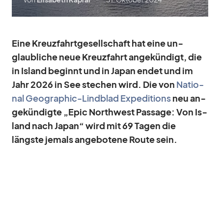
Eine Kreuz­fahrt­ge­sell­schaft hat eine un­
glaub­li­che neue Kreuz­fahrt an­ge­kün­digt, die
in Is­land be­ginnt und in Ja­pan en­det und im
Jahr 2026 in See ste­chen wird. Die von
Na­tio­
nal Geo­gra­phic-Lind­blad Ex­pe­di­ti­ons
neu an­
ge­kün­digte „Epic Nor­thwest Pas­sage: Von Is­
land nach Ja­pan“ wird mit 69 Ta­gen die
längste je­mals an­ge­bo­tene Route sein.