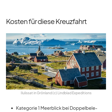
Kosten für diese Kreuzfahrt
Ilulis­sat in Grön­land (c) Lind­blad Ex­pe­di­ti­ons
Ka­te­go­rie 1 Meer­blick bei Dop­pel­be­le­