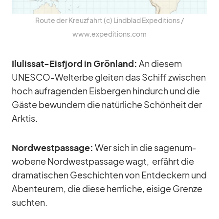
Route der Kreuz­fahrt (c) Lind­blad Ex­pe­di­ti­ons /​
www.expeditions.com
Ilulis­sat-Eis­fjord in Grön­land:
An die­sem
UNESCO-Welt­erbe glei­ten das Schiff zwi­schen
hoch auf­ra­gen­den Eis­ber­gen hin­durch und die
Gäste be­wun­dern die na­tür­li­che Schön­heit der
Ark­tis.
Nord­west­pas­sage:
Wer sich in die sa­gen­um­
wo­bene Nord­west­pas­sage wagt, er­fährt die
dra­ma­ti­schen Ge­schich­ten von Ent­de­ckern und
Aben­teu­rern, die diese herr­li­che, ei­sige Grenze
such­ten.