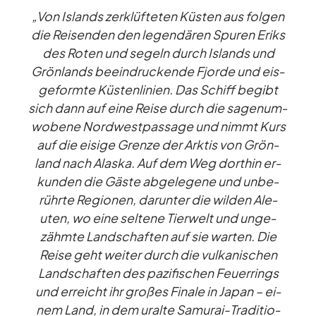
„Von Is­lands zer­klüf­te­ten Küs­ten aus fol­gen
die Rei­sen­den den le­gen­dä­ren Spu­ren Eriks
des Ro­ten und se­geln durch Is­lands und
Grön­lands be­ein­dru­ckende Fjorde und eis­
ge­formte Küs­ten­li­nien. Das Schiff be­gibt
sich dann auf eine Reise durch die sa­gen­um­
wo­bene Nord­west­pas­sage und nimmt Kurs
auf die ei­sige Grenze der Ark­tis von Grön­
land nach Alaska. Auf dem Weg dort­hin er­
kun­den die Gäste ab­ge­le­gene und un­be­
rührte Re­gio­nen, dar­un­ter die wil­den Ale­
uten, wo eine sel­tene Tier­welt und un­ge­
zähmte Land­schaf­ten auf sie war­ten. Die
Reise geht wei­ter durch die vul­ka­ni­schen
Land­schaf­ten des pa­zi­fi­schen Feu­er­rings
und er­reicht ihr gro­ßes Fi­nale in Ja­pan – ei­
nem Land, in dem ur­alte Sa­mu­rai-Tra­di­tio­