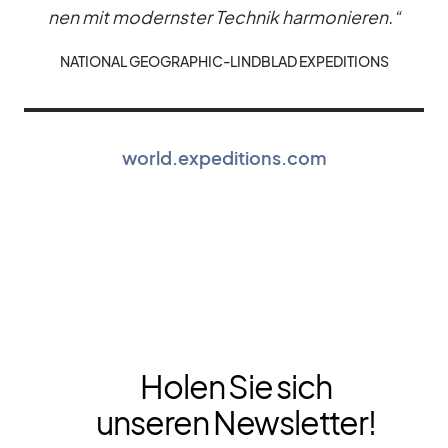
nen mit mo­derns­ter Tech­nik har­mo­nie­ren.“
NA­TIO­NAL GEO­GRA­PHIC-LIND­BLAD EX­PE­DI­TI­ONS
world.expeditions.com
Holen Sie sich
unseren Newsletter!