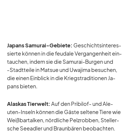
Ja­pans Sa­mu­rai-Ge­biete:
Ge­schichts­in­ter­es­
sierte kön­nen in die feu­dale Ver­gan­gen­heit ein­
tau­chen, in­dem sie die Sa­mu­rai-Bur­gen und
‑Stadt­teile in Mat­sue und Uwa­jima be­su­chen,
die ei­nen Ein­blick in die Kriegs­tra­di­tio­nen Ja­
pans bie­ten.
Alas­kas Tier­welt:
Auf den Pri­bi­lof- und Ale­
uten-In­seln kön­nen die Gäste sel­tene Tiere wie
Weiß­bar­tal­ken, nörd­li­che Pelz­rob­ben, Stel­ler­
sche See­ad­ler und Braun­bä­ren be­ob­ach­ten.