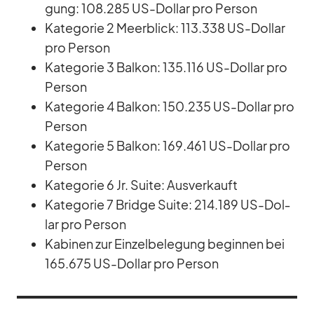
gung: 108.285 US-Dol­lar pro Per­son
Ka­te­go­rie 2 Meer­blick: 113.338 US-Dol­lar
pro Per­son
Ka­te­go­rie 3 Bal­kon: 135.116 US-Dol­lar pro
Per­son
Ka­te­go­rie 4 Bal­kon: 150.235 US-Dol­lar pro
Per­son
Ka­te­go­rie 5 Bal­kon: 169.461 US-Dol­lar pro
Per­son
Ka­te­go­rie 6 Jr. Suite: Aus­ver­kauft
Ka­te­go­rie 7 Bridge Suite: 214.189 US-Dol­
lar pro Per­son
Ka­bi­nen zur Ein­zel­be­le­gung be­gin­nen bei
165.675 US-Dol­lar pro Per­son