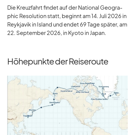
Die Kreuz­fahrt fin­det auf der Na­tio­nal Geo­gra­
phic Re­so­lu­tion statt, be­ginnt am 14. Juli 2026 in
Reykja­vik in Is­land und en­det 69 Tage spä­ter, am
22. Sep­tem­ber 2026, in Kyoto in Ja­pan.
Höhepunkte der Reiseroute