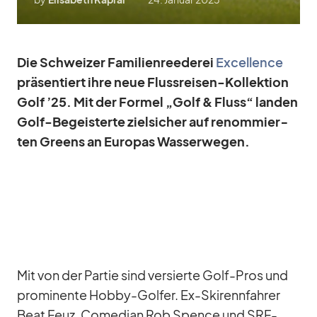
Die Schwei­zer Fa­mi­li­en­ree­de­rei
Ex­cel­lence
prä­sen­tiert ihre neue Fluss­rei­sen-Kol­lek­tion
Golf ’25. Mit der For­mel „Golf & Fluss“ lan­den
Golf-Be­geis­terte ziel­si­cher auf re­nom­mier­
ten Greens an Eu­ro­pas Was­ser­we­gen.
Mit von der Par­tie sind ver­sierte Golf-Pros und
pro­mi­nente Hobby-Gol­fer. Ex-Ski­renn­fah­rer
Beat Feuz, Co­me­dian Rob Spence und SRF-