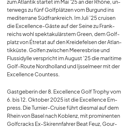
zum At­lan­tik star­tet im Mai ’25 an der Rhône, un­
ter­wegs zu fünf Golf­plät­zen vom Bur­gund ins
me­di­ter­rane Süd­frank­reich. Im Juli ’25 crui­sen
die Ex­cel­lence-Gäste auf der Seine zu Frank­
reichs wohl spek­ta­ku­lärs­tem Green, dem Golf­
platz von Étretat auf den Krei­de­fel­sen der At­lan­
tik­küste. Gol­fen zwi­schen Mee­res­brise und
Fluss­idylle ver­spricht im Au­gust ’25 die ma­ri­time
Golf-Route Nord­hol­land und Ijs­sel­meer mit der
Ex­cel­lence Count­ess.
Gast­ge­be­rin der 8. Ex­cel­lence Golf Tro­phy vom
6. bis 12. Ok­to­ber 2025 ist die Ex­cel­lence Em­
press. Die Tur­nier-Cruise führt dies­mal auf dem
Rhein von Ba­sel nach Ko­blenz, mit pro­mi­nen­ten
Golf­cracks Ex-Ski­renn­fah­rer Beat Feuz, Gour­