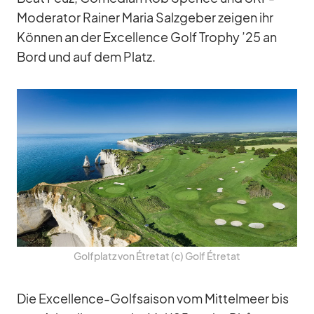
Mo­de­ra­tor Rai­ner Ma­ria Salz­ge­ber zei­gen ihr
Kön­nen an der Ex­cel­lence Golf Tro­phy ’25 an
Bord und auf dem Platz.
Golf­platz von Étretat (c) Golf Étretat
Die Ex­cel­lence-Golf­sai­son vom Mit­tel­meer bis