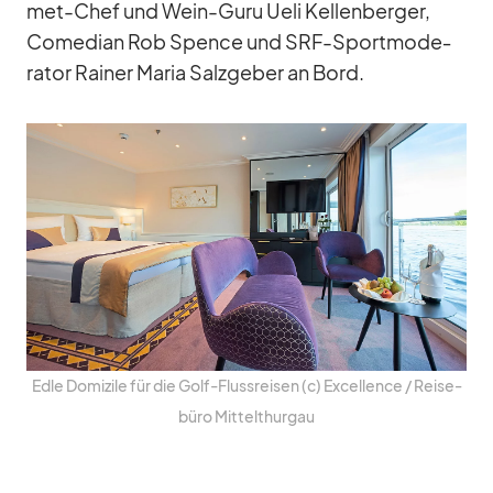
met-Chef und Wein-Guru Ueli Kel­len­ber­ger,
Co­me­dian Rob Spence und SRF-Sport­mo­de­
ra­tor Rai­ner Ma­ria Salz­ge­ber an Bord.
Edle Do­mi­zile für die Golf-Fluss­rei­sen (c) Ex­cel­lence /​ Rei­se­
büro Mit­tel­thur­gau