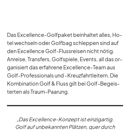
Das Ex­cel­lence-Golf­pa­ket be­inhal­tet al­les, Ho­
tel wech­seln oder Golf­bag schlep­pen sind auf
den Ex­cel­lence Golf-Fluss­rei­sen nicht nö­tig.
An­reise, Trans­fers, Golf­spiele, Events, all das or­
ga­ni­siert das er­fah­rene Ex­cel­lence-Team aus
Golf-Pro­fes­sio­nals und ‑Kreuz­fahrt­lei­tern. Die
Kom­bi­na­tion Golf & Fluss gilt bei Golf-Be­geis­
ter­ten als Traum-Paa­rung.
„Das Ex­cel­lence-Kon­zept ist ein­zig­ar­tig.
Golf auf un­be­kann­ten Plät­zen, quer durch