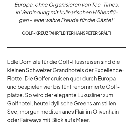
Eu­ropa, ohne Or­ga­ni­sie­ren von Tee-Times,
in Ver­bin­dung mit ku­li­na­ri­schen Hö­hen­flü­
gen – eine wahre Freude für die Gäste!“
GOLF-KREUZ­FAHRT­LEI­TER HANS­PE­TER SPÄLTI
Edle Do­mi­zile für die Golf-Fluss­rei­sen sind die
klei­nen Schwei­zer Grand­ho­tels der Ex­cel­lence-
Flotte. Die Gol­fer crui­sen quer durch Eu­ropa
und be­spie­len vier bis fünf re­nom­mierte Golf­
plätze. So wird der ele­gante Lu­xus­li­ner zum
Golf­ho­tel, heute idyl­li­sche Greens am stil­len
See, mor­gen me­di­ter­ra­nes Flair im Oli­ven­hain
oder Fair­ways mit Blick aufs Meer.