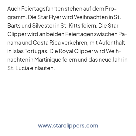
Auch Fei­er­tags­fahr­ten ste­hen auf dem Pro­
gramm. Die Star Flyer wird Weih­nach­ten in St.
Barts und Sil­ves­ter in St. Kitts fei­ern. Die Star
Clip­per wird an bei­den Fei­er­ta­gen zwi­schen Pa­
nama und Costa Rica ver­keh­ren, mit Auf­ent­halt
in Is­las Tor­tu­gas. Die Royal Clip­per wird Weih­
nach­ten in Mar­ti­ni­que fei­ern und das neue Jahr in
St. Lu­cia ein­läu­ten.
www.starclippers.com