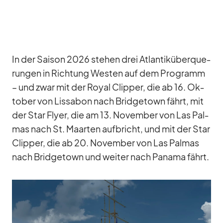
In der Sai­son 2026 ste­hen drei At­lan­tik­über­que­
run­gen in Rich­tung Wes­ten auf dem Pro­gramm
– und zwar mit der Royal Clip­per, die ab 16. Ok­
to­ber von Lis­sa­bon nach Bridge­town fährt, mit
der Star Flyer, die am 13. No­vem­ber von Las Pal­
mas nach St. Maar­ten auf­bricht, und mit der Star
Clip­per, die ab 20. No­vem­ber von Las Pal­mas
nach Bridge­town und wei­ter nach Pa­nama fährt.