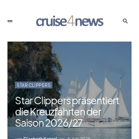
STAR CLIPPERS
Star Clippers präsentiert
die Kreuzfahrten der
Saison 2026/​27
von
Elisabeth Kapral
4. Juni 2025