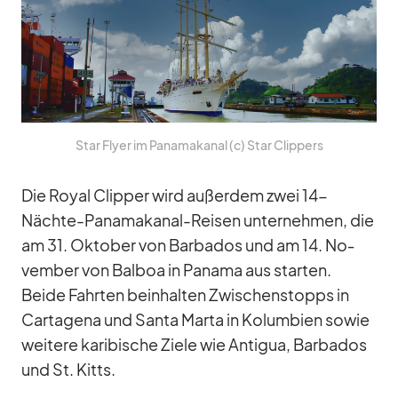
Star Flyer im Pa­na­ma­ka­nal (c) Star Clip­pers
Die Royal Clip­per wird au­ßer­dem zwei 14-
Nächte-Pa­na­ma­ka­nal-Rei­sen un­ter­neh­men, die
am 31. Ok­to­ber von Bar­ba­dos und am 14. No­
vem­ber von Bal­boa in Pa­nama aus star­ten.
Beide Fahr­ten be­inhal­ten Zwi­schen­stopps in
Car­ta­gena und Santa Marta in Ko­lum­bien so­wie
wei­tere ka­ri­bi­sche Ziele wie An­ti­gua, Bar­ba­dos
und St. Kitts.