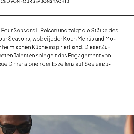
 CEO VON FOUR SEA­SONS YACHTS
en Four Sea­sons I‑Reisen und zeigt die Stärke des
n Four Sea­sons, wo­bei je­der Koch Me­nüs und Mo­
 hei­mi­schen Kü­che in­spi­riert sind. Die­ser Zu­
ne­ten Ta­len­ten spie­gelt das En­ga­ge­ment von
e Di­men­sio­nen der Ex­zel­lenz auf See ein­zu­