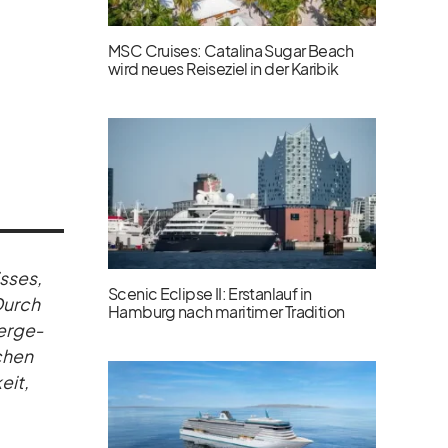
MSC Cruises: Catalina Sugar Beach
wird neues Reiseziel in der Karibik
s­ses,
Scenic Eclipse II: Erstanlauf in
 Durch
Hamburg nach maritimer Tradition
er­ge­
­chen
eit,