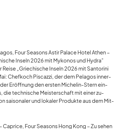
la­gos, Four Sea­sons Astir Pa­lace Ho­tel Athen –
hi­sche In­seln 2026 mit My­ko­nos und Hy­dra”
 Reise „Grie­chi­sche In­seln 2026 mit San­to­rini
Mai: Chef­koch Pis­cazzi, der dem Pe­la­gos in­ner­
er Er­öff­nung den ers­ten Mi­che­lin-Stern ein­
, die tech­ni­sche Meis­ter­schaft mit ei­ner zu­
tion sai­so­na­ler und lo­ka­ler Pro­dukte aus dem Mit­
– Ca­price, Four Sea­sons Hong Kong – Zu se­hen