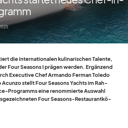
ogramm
2025
iert die in­ter­na­tio­na­len ku­li­na­ri­schen Ta­lente,
der Four Sea­sons I prä­gen wer­den. Er­gän­zend
durch Exe­cu­tive Chef Ar­mando Fer­man To­ledo
o Acunzo stellt Four Sea­sons Yachts im Rah­
nce-Pro­gramms eine re­nom­mierte Aus­wahl
s­ge­zeich­ne­ten Four Sea­sons-Re­stau­rant­kö­