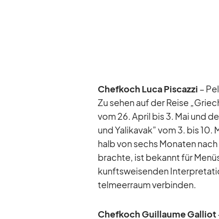
Chef­koch Luca Pis­cazzi
– Pe­
Zu se­hen auf der Reise „Grie­c
vom 26. April bis 3. Mai und der
und Yali­ka­vak” vom 3. bis 10. 
halb von sechs Mo­na­ten nach d
brachte, ist be­kannt für Me­nüs
kunfts­wei­sen­den In­ter­pre­ta­
tel­meer­raum ver­bin­den.
Chef­koch Guil­laume Gal­liot