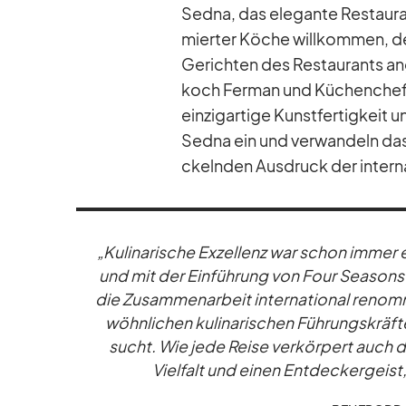
Sedna, das ele­gante Re­stau­r
mier­ter Kö­che will­kom­men, de
Ge­rich­ten des Re­stau­rants an
koch Fer­man und Kü­chen­chef
ein­zig­ar­tige Kunst­fer­tig­keit
Sedna ein und ver­wan­deln das Er
ckeln­den Aus­druck der in­ter­na
„Ku­li­na­ri­sche Ex­zel­lenz war schon im­mer
und mit der Ein­füh­rung von Four Sea­sons 
die Zu­sam­men­ar­beit in­ter­na­tio­nal re­no
wöhn­li­chen ku­li­na­ri­schen Füh­rungs­kräf
sucht. Wie jede Reise ver­kör­pert auch die­
Viel­falt und ei­nen Ent­de­cker­geist,