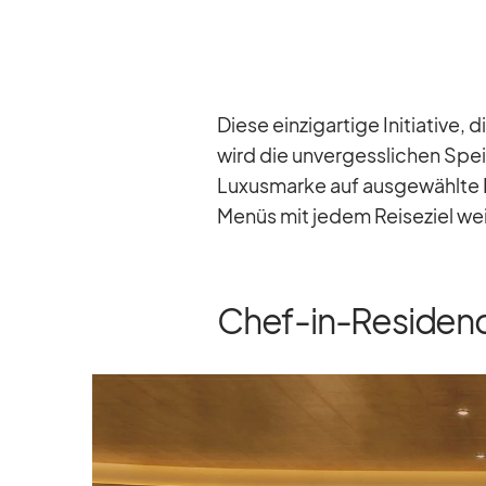
Diese ein­zig­ar­tige In­itia­tive,
wird die un­ver­gess­li­chen Spei
Lu­xus­marke auf aus­ge­wählte R
Me­nüs mit je­dem Rei­se­ziel wei­
Chef-in-Reside