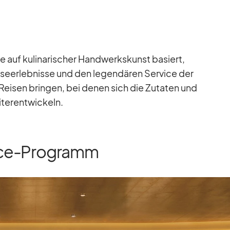
 die auf ku­li­na­ri­scher Hand­werks­kunst ba­siert,
­se­er­leb­nisse und den le­gen­dä­ren Ser­vice der
ei­sen brin­gen, bei de­nen sich die Zu­ta­ten und
ter­ent­wi­ckeln.
nce-Programm