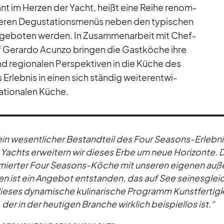
ant im Her­zen der Yacht, heißt eine Reihe re­nom­
­ren De­gus­ta­ti­ons­me­nüs ne­ben den ty­pi­schen
­ge­bo­ten wer­den. In Zu­sam­men­ar­beit mit Chef­
 Ge­rardo Acunzo brin­gen die Gast­kö­che ihre
 und re­gio­na­len Per­spek­ti­ven in die Kü­che des
­leb­nis in ei­nen sich stän­dig wei­ter­ent­wi­
­tio­na­len Kü­che.
 ein we­sent­li­cher Be­stand­teil des Four Sea­sons-Er­leb­ni
Yachts er­wei­tern wir die­ses Erbe um neue Ho­ri­zonte.
m­mier­ter Four Sea­sons-Kö­che mit un­se­ren ei­ge­nen au­ß
­ten ist ein An­ge­bot ent­stan­den, das auf See sei­nes­glei
ses dy­na­mi­sche ku­li­na­ri­sche Pro­gramm Kunst­fer­tig­k
 der in der heu­ti­gen Bran­che wirk­lich bei­spiel­los ist.“