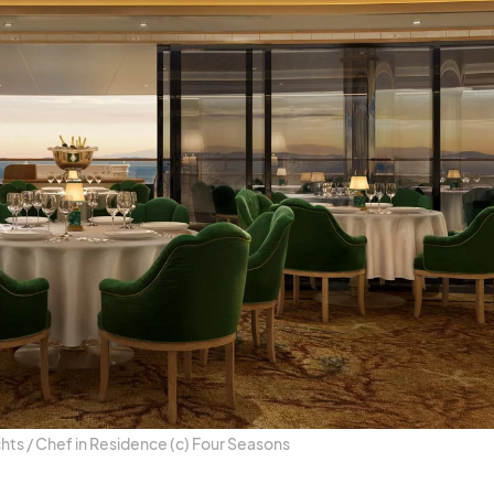
ts /​ Chef in Re­si­dence (c) Four Sea­sons