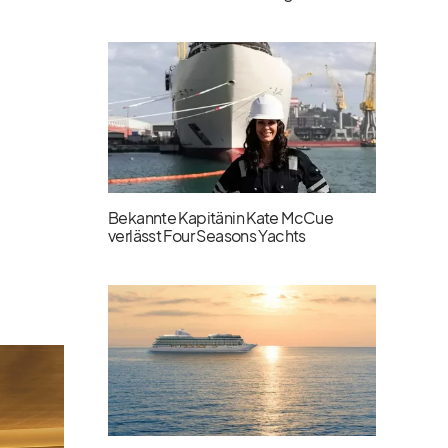
Bekannte Kapitänin Kate McCue
verlässt Four Seasons Yachts