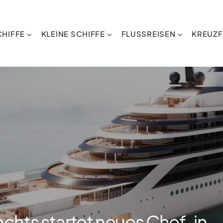
HIFFE
KLEINE SCHIFFE
FLUSSREISEN
KREUZF
chts startet neues Chef-in-