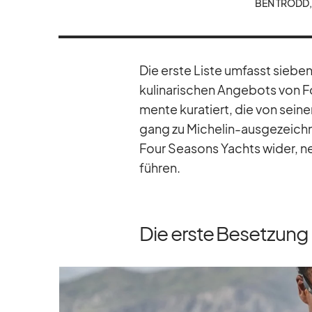
BEN TRODD,
Die erste Liste um­fasst sie­b
ku­li­na­ri­schen An­ge­bots vo
mente ku­ra­tiert, die von sei­ner
gang zu Mi­che­lin-aus­ge­zeich­
Four Sea­sons Yachts wi­der, neu
füh­ren.
Die erste Besetzung