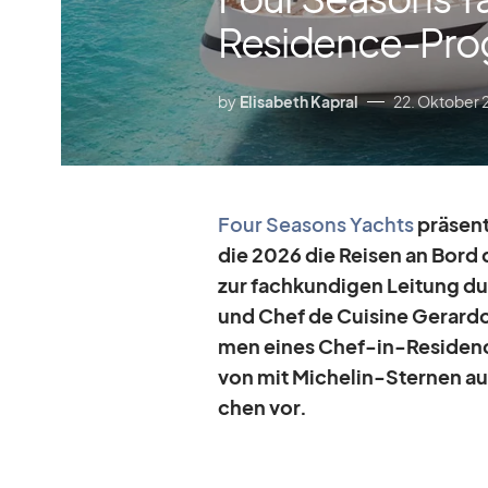
Residence-Pr
by
Elisabeth Kapral
22. Oktober 
Four Sea­sons Yachts
prä­sen­t
die 2026 die Rei­sen an Bord 
zur fach­kun­di­gen Lei­tung 
und Chef de Cui­sine Ge­rard
men ei­nes Chef-in-Re­si­de
von mit Mi­che­lin-Ster­nen au
chen vor.