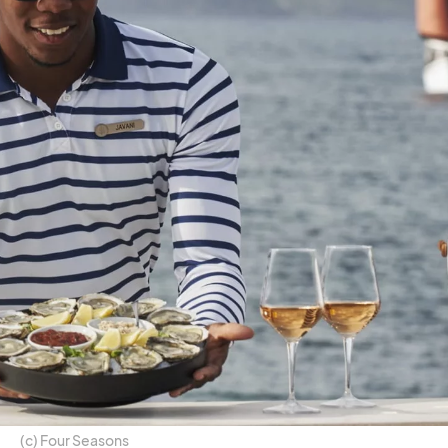
(c) Four Sea­sons