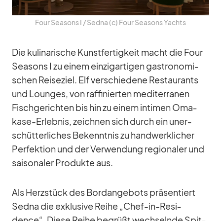
Four Sea­sons I /​ Sedna (c) Four Sea­sons Yachts
Die ku­li­na­ri­sche Kunst­fer­tig­keit macht die Four
Sea­sons I zu ei­nem ein­zig­ar­ti­gen gas­tro­no­mi­
schen Rei­se­ziel. Elf ver­schie­dene Re­stau­rants
und Loun­ges, von raf­fi­nier­ten me­di­ter­ra­nen
Fisch­ge­rich­ten bis hin zu ei­nem in­ti­men Oma­
kase-Er­leb­nis, zeich­nen sich durch ein un­er­
schüt­ter­li­ches Be­kennt­nis zu hand­werk­li­cher
Per­fek­tion und der Ver­wen­dung re­gio­na­ler und
sai­so­na­ler Pro­dukte aus.
Als Herz­stück des Bord­an­ge­bots prä­sen­tiert
Sedna die ex­klu­sive Reihe „Chef-in-Re­si­
dence“. Diese Reihe be­grüßt wech­selnde Spit­