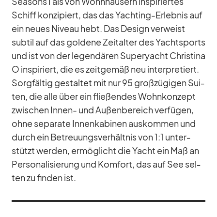
Sea­sons I als von Wohn­häu­sern in­spi­rier­tes
Schiff kon­zi­piert, das das Yacht­ing-Er­leb­nis auf
ein neues Ni­veau hebt. Das De­sign ver­weist
sub­til auf das gol­dene Zeit­al­ter des Yacht­sports
und ist von der le­gen­dä­ren Su­per­yacht Chris­tina
O in­spi­riert, die es zeit­ge­mäß neu in­ter­pre­tiert.
Sorg­fäl­tig ge­stal­tet mit nur 95 groß­zü­gi­gen Sui­
ten, die alle über ein flie­ßen­des Wohn­kon­zept
zwi­schen In­nen- und Au­ßen­be­reich ver­fü­gen,
ohne se­pa­rate In­nen­ka­bi­nen aus­kom­men und
durch ein Be­treu­ungs­ver­hält­nis von 1:1 un­ter­
stützt wer­den, er­mög­licht die Yacht ein Maß an
Per­so­na­li­sie­rung und Kom­fort, das auf See sel­
ten zu fin­den ist.