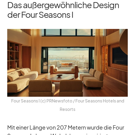
Das außergewöhnliche Design
der Four Seasons I
Four Sea­sons I (c) PRNews­foto /​ Four Sea­sons Ho­tels and
Re­sorts
Mit ei­ner Länge von 207 Me­tern wurde die Four