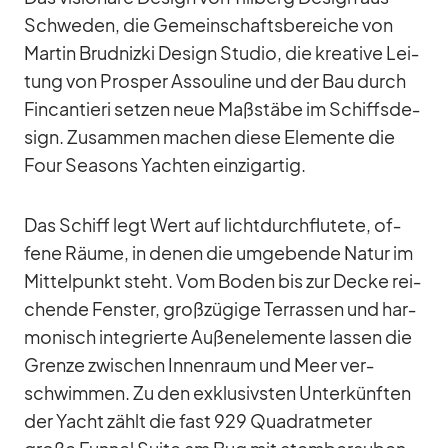
Schwe­den, die Ge­mein­schafts­be­rei­che von
Mar­tin Brud­nizki De­sign Stu­dio, die krea­tive Lei­
tung von Pro­sper As­souline und der Bau durch
Fin­can­tieri set­zen neue Maß­stäbe im Schiffs­de­
sign. Zu­sam­men ma­chen diese Ele­mente die
Four Sea­sons Yach­ten ein­zig­ar­tig.
Das Schiff legt Wert auf licht­durch­flu­tete, of­
fene Räume, in de­nen die um­ge­bende Na­tur im
Mit­tel­punkt steht. Vom Bo­den bis zur De­cke rei­
chende Fens­ter, groß­zü­gige Ter­ras­sen und har­
mo­nisch in­te­grierte Au­ßen­ele­mente las­sen die
Grenze zwi­schen In­nen­raum und Meer ver­
schwim­men. Zu den ex­klu­sivs­ten Un­ter­künf­ten
der Yacht zählt die fast 929 Qua­drat­me­ter