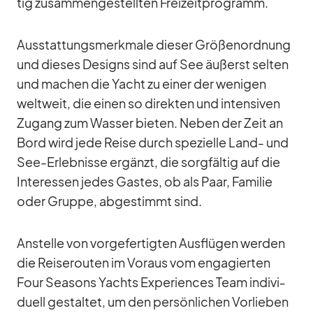
tig zu­sam­men­ge­stell­ten Frei­zeit­pro­gramm.
Aus­stat­tungs­merk­male die­ser Grö­ßen­ord­nung
und die­ses De­signs sind auf See äu­ßerst sel­ten
und ma­chen die Yacht zu ei­ner der we­ni­gen
welt­weit, die ei­nen so di­rek­ten und in­ten­si­ven
Zu­gang zum Was­ser bie­ten. Ne­ben der Zeit an
Bord wird jede Reise durch spe­zi­elle Land- und
See-Er­leb­nisse er­gänzt, die sorg­fäl­tig auf die
In­ter­es­sen je­des Gas­tes, ob als Paar, Fa­mi­lie
oder Gruppe, ab­ge­stimmt sind.
An­stelle von vor­ge­fer­tig­ten Aus­flü­gen wer­den
die Rei­se­rou­ten im Vor­aus vom en­ga­gier­ten
Four Sea­sons Yachts Ex­pe­ri­en­ces Team in­di­vi­
du­ell ge­stal­tet, um den per­sön­li­chen Vor­lie­ben