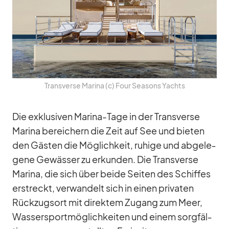
Trans­verse Ma­rina (c) Four Sea­sons Yachts
Die ex­klu­si­ven Ma­rina-Tage in der Trans­verse
Ma­rina be­rei­chern die Zeit auf See und bie­ten
den Gäs­ten die Mög­lich­keit, ru­hige und ab­ge­le­
gene Ge­wäs­ser zu er­kun­den. Die Trans­verse
Ma­rina, die sich über beide Sei­ten des Schif­fes
er­streckt, ver­wan­delt sich in ei­nen pri­va­ten
Rück­zugs­ort mit di­rek­tem Zu­gang zum Meer,
Was­ser­sport­mög­lich­kei­ten und ei­nem sorg­fäl­