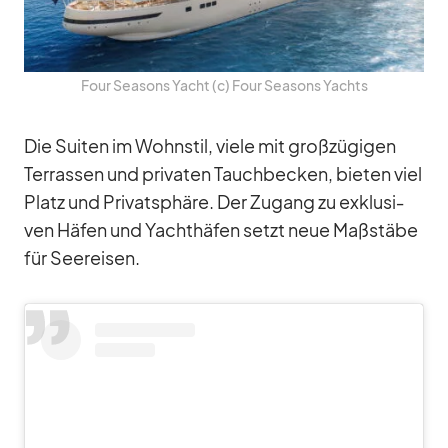
Four Sea­sons Yacht (c) Four Sea­sons Yachts
Die Sui­ten im Wohn­stil, viele mit groß­zü­gi­gen
Ter­ras­sen und pri­va­ten Tauch­be­cken, bie­ten viel
Platz und Pri­vat­sphäre. Der Zu­gang zu ex­klu­si­
ven Hä­fen und Yacht­hä­fen setzt neue Maß­stäbe
für See­rei­sen.