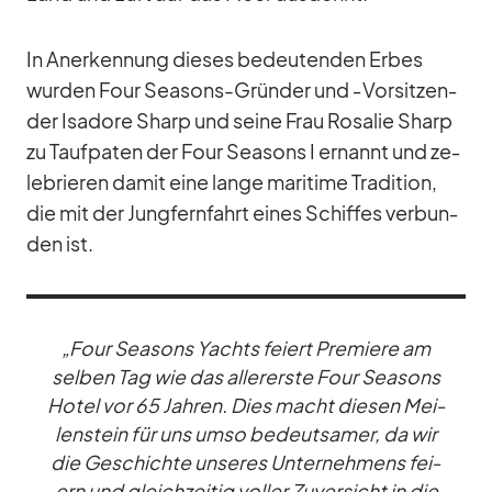
In An­er­ken­nung die­ses be­deu­ten­den Er­bes
wur­den Four Sea­sons-Grün­der und ‑Vor­sit­zen­
der Isa­dore Sharp und seine Frau Ro­sa­lie Sharp
zu Tauf­pa­ten der Four Sea­sons I er­nannt und ze­
le­brie­ren da­mit eine lange ma­ri­time Tra­di­tion,
die mit der Jung­fern­fahrt ei­nes Schif­fes ver­bun­
den ist.
„Four Sea­sons Yachts fei­ert Pre­miere am
sel­ben Tag wie das al­ler­erste Four Sea­sons
Ho­tel vor 65 Jah­ren. Dies macht die­sen Mei­
len­stein für uns umso be­deut­sa­mer, da wir
die Ge­schichte un­se­res Un­ter­neh­mens fei­
ern und gleich­zei­tig vol­ler Zu­ver­sicht in die