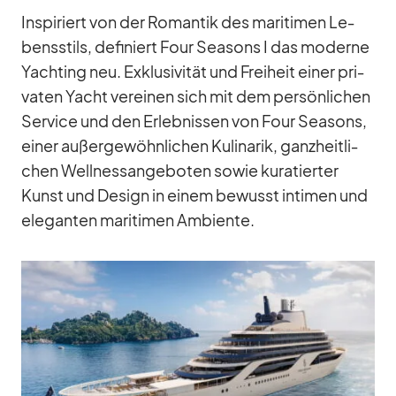
In­spi­riert von der Ro­man­tik des ma­ri­ti­men Le­
bens­stils, de­fi­niert Four Sea­sons I das mo­derne
Yacht­ing neu. Ex­klu­si­vi­tät und Frei­heit ei­ner pri­
va­ten Yacht ver­ei­nen sich mit dem per­sön­li­chen
Ser­vice und den Er­leb­nis­sen von Four Sea­sons,
ei­ner au­ßer­ge­wöhn­li­chen Ku­li­na­rik, ganz­heit­li­
chen Well­ness­an­ge­bo­ten so­wie ku­ra­tier­ter
Kunst und De­sign in ei­nem be­wusst in­ti­men und
ele­gan­ten ma­ri­ti­men Am­bi­ente.