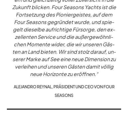
Zu­kunft bli­cken. Four Sea­sons Yachts ist die
Fort­set­zung des Pio­nier­geis­tes, auf dem
Four Sea­sons ge­grün­det wurde, und spie­
gelt die­selbe auf­rich­tige Für­sorge, den ex­
zel­len­ten Ser­vice und die au­ßer­ge­wöhn­li­
chen Mo­mente wi­der, die wir un­se­ren Gäs­
ten an Land bie­ten. Wir sind stolz dar­auf, un­
se­rer Marke auf See eine neue Di­men­sion zu
ver­lei­hen und un­se­ren Gäs­ten da­mit völ­lig
neue Ho­ri­zonte zu er­öff­nen.“
ALE­JAN­DRO REY­NAL, PRÄ­SI­DENT UND CEO VON FOUR
SEA­SONS