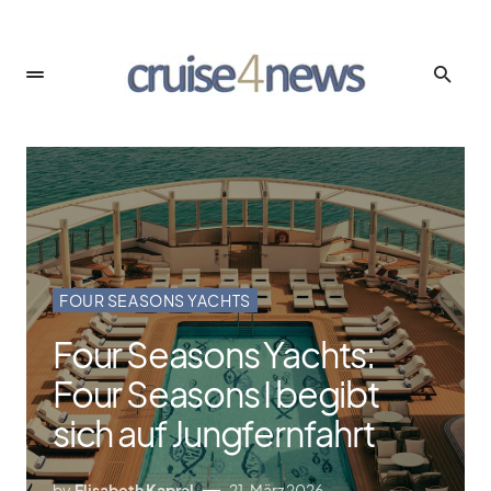
FOUR SEASONS YACHTS
Four Seasons Yachts:
Four Seasons I begibt
sich auf Jungfernfahrt
by
Elisabeth Kapral
21. März 2026