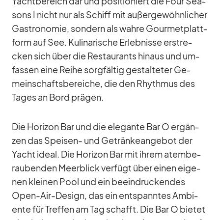
Yacht­be­reich dar und po­si­tio­niert die Four Sea­
sons I nicht nur als Schiff mit au­ßer­ge­wöhn­li­cher
Gas­tro­no­mie, son­dern als wahre Gour­met­platt­
form auf See. Ku­li­na­ri­sche Er­leb­nisse er­stre­
cken sich über die Re­stau­rants hin­aus und um­
fas­sen eine Reihe sorg­fäl­tig ge­stal­te­ter Ge­
mein­schafts­be­rei­che, die den Rhyth­mus des
Ta­ges an Bord prä­gen.
Die Ho­ri­zon Bar und die ele­gante Bar O er­gän­
zen das Spei­sen- und Ge­trän­ke­an­ge­bot der
Yacht ideal. Die Ho­ri­zon Bar mit ih­rem atem­be­
rau­ben­den Meer­blick ver­fügt über ei­nen ei­ge­
nen klei­nen Pool und ein be­ein­dru­cken­des
Open-Air-De­sign, das ein ent­spann­tes Am­bi­
ente für Tref­fen am Tag schafft. Die Bar O bie­tet