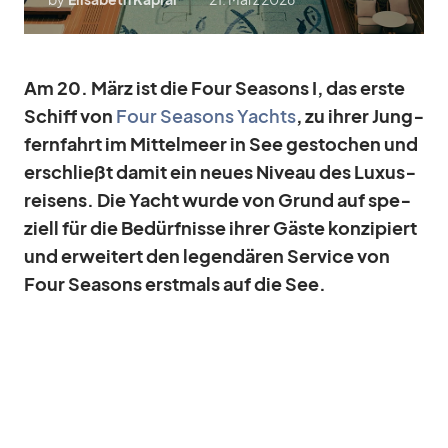
Am 20. März ist die Four Sea­sons I, das erste
Schiff von
Four Sea­sons Yachts
, zu ih­rer Jung­
fern­fahrt im Mit­tel­meer in See ge­sto­chen und
er­schließt da­mit ein neues Ni­veau des Lu­xus­
rei­sens. Die Yacht wurde von Grund auf spe­
zi­ell für die Be­dürf­nisse ih­rer Gäste kon­zi­piert
und er­wei­tert den le­gen­dä­ren Ser­vice von
Four Sea­sons erst­mals auf die See.