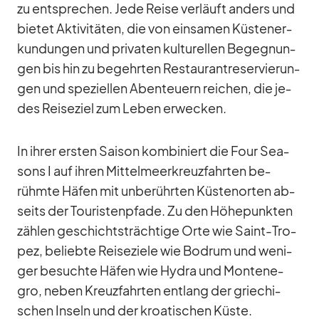
zu ent­spre­chen. Jede Reise ver­läuft an­ders und
bie­tet Ak­ti­vi­tä­ten, die von ein­sa­men Küs­ten­er­
kun­dun­gen und pri­va­ten kul­tu­rel­len Be­geg­nun­
gen bis hin zu be­gehr­ten Re­stau­rant­re­ser­vie­run­
gen und spe­zi­el­len Aben­teu­ern rei­chen, die je­
des Rei­se­ziel zum Le­ben er­we­cken.
In ih­rer ers­ten Sai­son kom­bi­niert die Four Sea­
sons I auf ih­ren Mit­tel­meer­kreuz­fahr­ten be­
rühmte Hä­fen mit un­be­rühr­ten Küs­ten­or­ten ab­
seits der Tou­ris­ten­pfade. Zu den Hö­he­punk­ten
zäh­len ge­schichts­träch­tige Orte wie Saint-Tro­
pez, be­liebte Rei­se­ziele wie Bo­drum und we­ni­
ger be­suchte Hä­fen wie Hy­dra und Mon­te­ne­
gro, ne­ben Kreuz­fahr­ten ent­lang der grie­chi­
schen In­seln und der kroa­ti­schen Küste.