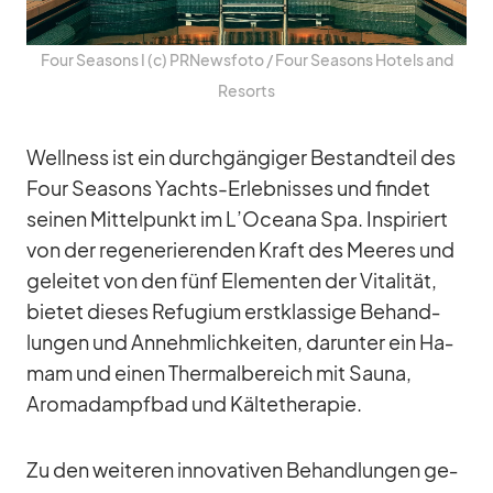
Four Sea­sons I (c) PRNews­foto /​ Four Sea­sons Ho­tels and
Re­sorts
Well­ness ist ein durch­gän­gi­ger Be­stand­teil des
Four Sea­sons Yachts-Er­leb­nis­ses und fin­det
sei­nen Mit­tel­punkt im L’O­ce­ana Spa. In­spi­riert
von der re­ge­ne­rie­ren­den Kraft des Mee­res und
ge­lei­tet von den fünf Ele­men­ten der Vi­ta­li­tät,
bie­tet die­ses Re­fu­gium erst­klas­sige Be­hand­
lun­gen und An­nehm­lich­kei­ten, dar­un­ter ein Ha­
mam und ei­nen Ther­mal­be­reich mit Sauna,
Aroma­dampf­bad und Käl­te­the­ra­pie.
Zu den wei­te­ren in­no­va­ti­ven Be­hand­lun­gen ge­