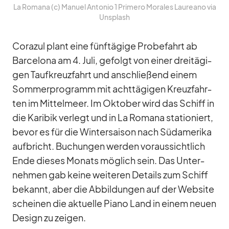
La Ro­mana (c) Ma­nuel An­to­nio 1 Pri­mero Mo­ra­les Lau­re­ano via
Un­s­plash
Co­ra­zul plant eine fünf­tä­gige Pro­be­fahrt ab
Bar­ce­lona am 4. Juli, ge­folgt von ei­ner drei­tä­gi­
gen Tauf­kreuz­fahrt und an­schlie­ßend ei­nem
Som­mer­pro­gramm mit acht­tä­gi­gen Kreuz­fahr­
ten im Mit­tel­meer. Im Ok­to­ber wird das Schiff in
die Ka­ri­bik ver­legt und in La Ro­mana sta­tio­niert,
be­vor es für die Win­ter­sai­son nach Süd­ame­rika
auf­bricht. Bu­chun­gen wer­den vor­aus­sicht­lich
Ende die­ses Mo­nats mög­lich sein. Das Un­ter­
neh­men gab keine wei­te­ren De­tails zum Schiff
be­kannt, aber die Ab­bil­dun­gen auf der Web­site
schei­nen die ak­tu­elle Piano Land in ei­nem neuen
De­sign zu zei­gen.