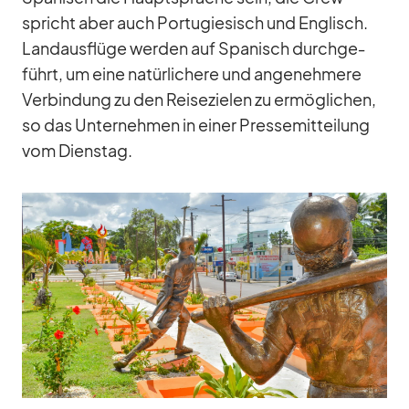
spricht aber auch Por­tu­gie­sisch und Eng­lisch.
Land­aus­flüge wer­den auf Spa­nisch durch­ge­
führt, um eine na­tür­li­chere und an­ge­neh­mere
Ver­bin­dung zu den Rei­se­zie­len zu er­mög­li­chen,
so das Un­ter­neh­men in ei­ner Pres­se­mit­tei­lung
vom Diens­tag.