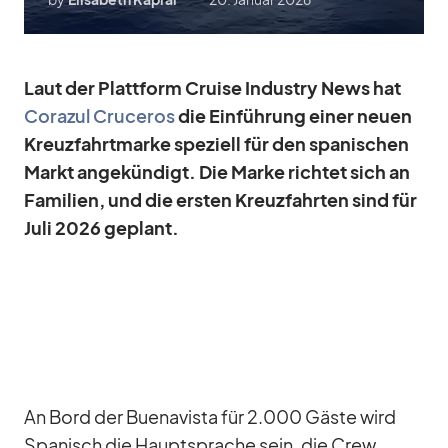
Laut der Platt­form Cruise In­dus­try News hat
Co­ra­zul Cru­ce­ros
die Ein­füh­rung ei­ner neuen
Kreuz­fahrt­marke spe­zi­ell für den spa­ni­schen
Markt an­ge­kün­digt. Die Marke rich­tet sich an
Fa­mi­lien, und die ers­ten Kreuz­fahr­ten sind für
Juli 2026 ge­plant.
An Bord der Buena­vista für 2.000 Gäste wird
Spa­nisch die Haupt­spra­che sein, die Crew