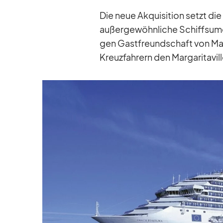
Die neue Ak­qui­si­tion setzt die
au­ßer­ge­wöhn­li­che Schiffs­um­g
gen Gast­freund­schaft von Mar­g
Kreuz­fah­rern den Mar­ga­ri­ta­vi