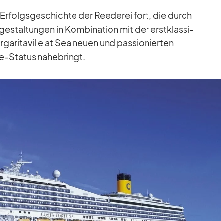
 Er­folgs­ge­schichte der Ree­de­rei fort, die durch
e­stal­tun­gen in Kom­bi­na­tion mit der erst­klas­si­
a­ri­ta­ville at Sea neuen und pas­sio­nier­ten
lle-Sta­tus na­he­bringt.