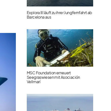
Explora III läuft zu ihrer Jungfernfahrt ab
Barcelona aus
MSC Foundation erneuert
Seegraswiesen mit Asociación
Vellmarí