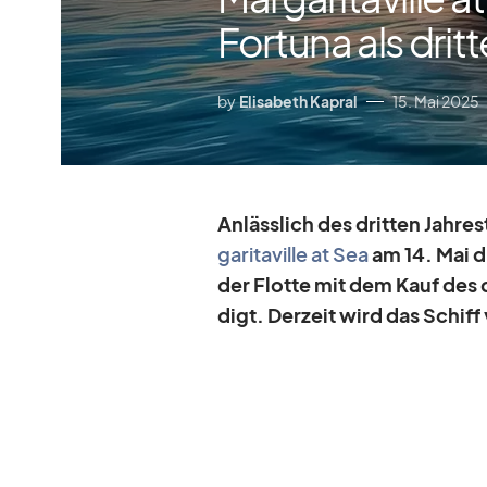
Fortuna als dritt
by
Elisabeth Kapral
15. Mai 2025
An­läss­lich des drit­ten Jah­r
ga­ri­ta­ville at Sea
am 14. Mai di
der Flotte mit dem Kauf des dr
digt. Der­zeit wird das Schiff