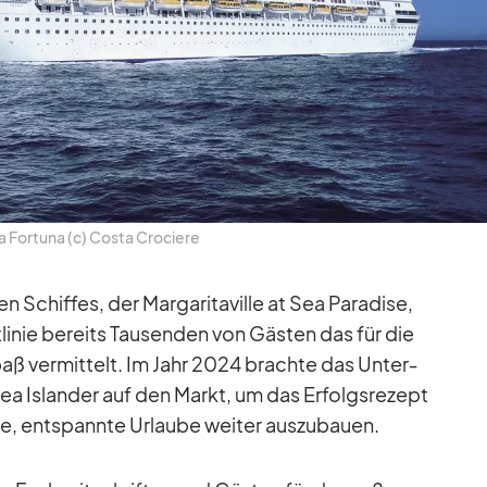
 For­tuna (c) Costa Cro­ciere
n Schif­fes, der Mar­ga­ri­ta­ville at Sea Pa­ra­dise,
li­nie be­reits Tau­sen­den von Gäs­ten das für die
aß ver­mit­telt. Im Jahr 2024 brachte das Un­ter­
 Sea Is­lan­der auf den Markt, um das Er­folgs­re­zept
te, ent­spannte Ur­laube wei­ter aus­zu­bauen.