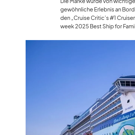
Die Marke wurde von wich­ti­gen
ge­wöhn­li­che Er­leb­nis an Bord
den „Cruise Critic’s #1 Crui­
week 2025 Best Ship for Fa­mi­l