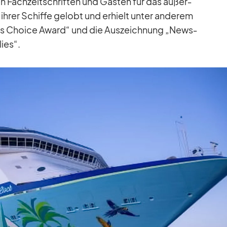
 Fach­zeit­schrif­ten und Gäs­ten für das au­ßer­
 ih­rer Schiffe ge­lobt und er­hielt un­ter an­de­rem
sers Choice Award“ und die Aus­zeich­nung „News­
ies“.