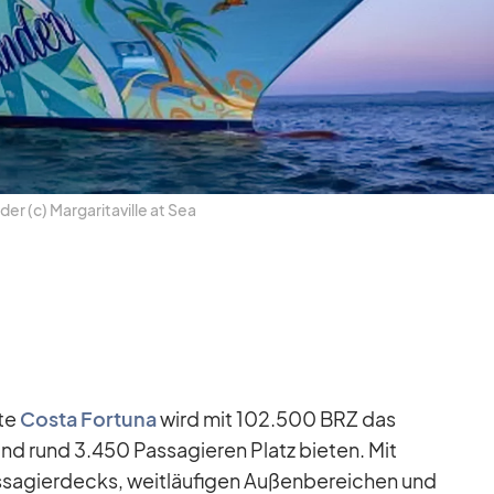
n­der (c) Mar­ga­ri­ta­ville at Sea
ute
Costa For­tuna
wird mit 102.500 BRZ das
nd rund 3.450 Pas­sa­gie­ren Platz bie­ten. Mit
sa­gier­decks, weit­läu­fi­gen Au­ßen­be­rei­chen und