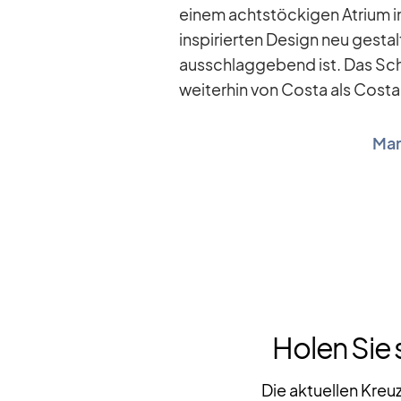
ei­nem acht­stö­cki­gen Atrium i
in­spi­rier­ten De­sign neu ge­stal
aus­schlag­ge­bend ist. Das Sc
wei­ter­hin von Costa als Costa 
Mar
Holen Sie 
Die aktuellen Kreu