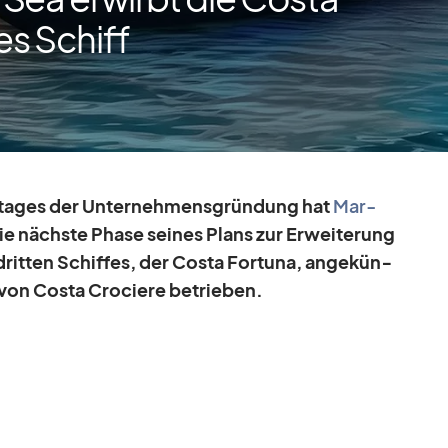
es Schiff
es­ta­ges der Un­ter­neh­mens­grün­dung hat
Mar­
e nächste Phase sei­nes Plans zur Er­wei­te­rung
it­ten Schif­fes, der Costa For­tuna, an­ge­kün­
 von Costa Cro­ciere be­trie­ben.