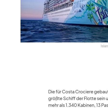
Is­la
Die für Costa Cro­ciere ge­ba
größte Schiff der Flotte sein u
mehr als 1.340 Ka­bi­nen, 13 Pas­