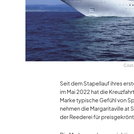
Costa
Seit dem Sta­pel­lauf ih­res ers­te
im Mai 2022 hat die Kreuz­fahrt­
Marke ty­pi­sche Ge­fühl von Sp
neh­men die Mar­ga­ri­ta­ville at
der Ree­de­rei für preis­ge­krön