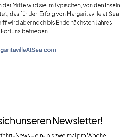
n der Mitte wird sie im ty­pi­schen, von den In­seln
­tet, das für den Er­folg von Mar­ga­ri­ta­ville at Sea
hiff wird aber noch bis Ende nächs­ten Jah­res
For­tuna be­trie­ben.
garitavilleAtSea.com
sich unseren Newsletter!
zfahrt-News – ein- bis zweimal pro Woche