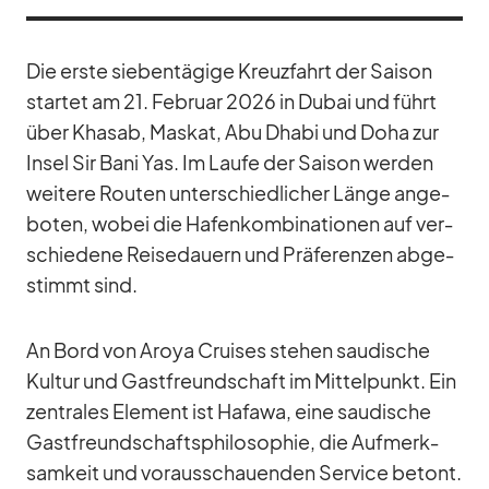
Die erste sie­ben­tä­gige Kreuz­fahrt der Sai­son
star­tet am 21. Fe­bruar 2026 in Du­bai und führt
über Khasab, Mas­kat, Abu Dhabi und Doha zur
In­sel Sir Bani Yas. Im Laufe der Sai­son wer­den
wei­tere Rou­ten un­ter­schied­li­cher Länge an­ge­
bo­ten, wo­bei die Ha­fen­kom­bi­na­tio­nen auf ver­
schie­dene Rei­se­dau­ern und Prä­fe­ren­zen ab­ge­
stimmt sind.
An Bord von Aroya Crui­ses ste­hen sau­di­sche
Kul­tur und Gast­freund­schaft im Mit­tel­punkt. Ein
zen­tra­les Ele­ment ist Ha­fawa, eine sau­di­sche
Gast­freund­schafts­phi­lo­so­phie, die Auf­merk­
sam­keit und vor­aus­schau­en­den Ser­vice be­tont.