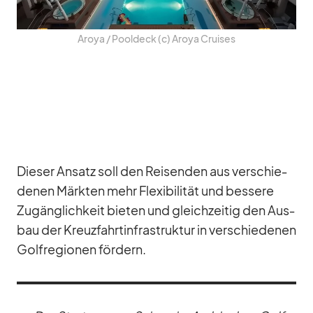
Aroya /​ Pool­deck (c) Aroya Crui­ses
Die­ser An­satz soll den Rei­sen­den aus ver­schie­
de­nen Märk­ten mehr Fle­xi­bi­li­tät und bes­sere
Zu­gäng­lich­keit bie­ten und gleich­zei­tig den Aus­
bau der Kreuz­fahrt­in­fra­struk­tur in ver­schie­de­nen
Golf­re­gio­nen för­dern.