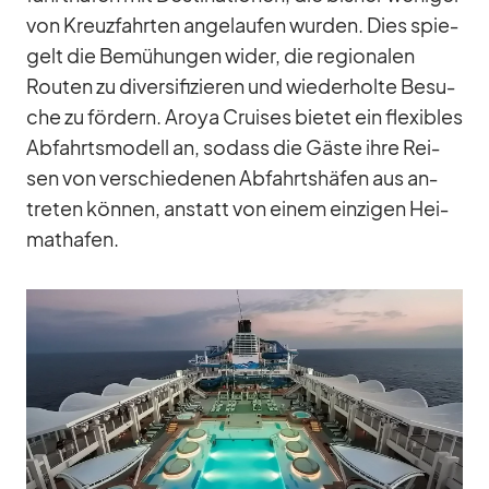
von Kreuz­fahr­ten an­ge­lau­fen wur­den. Dies spie­
gelt die Be­mü­hun­gen wi­der, die re­gio­na­len
Rou­ten zu di­ver­si­fi­zie­ren und wie­der­holte Be­su­
che zu för­dern. Aroya Crui­ses bie­tet ein fle­xi­bles
Ab­fahrts­mo­dell an, so­dass die Gäste ihre Rei­
sen von ver­schie­de­nen Ab­fahrts­hä­fen aus an­
tre­ten kön­nen, an­statt von ei­nem ein­zi­gen Hei­
mat­ha­fen.