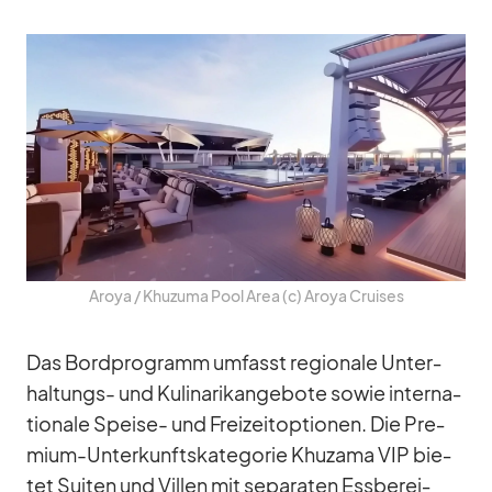
Aroya /​ Khu­zuma Pool Area (c) Aroya Crui­ses
Das Bord­pro­gramm um­fasst re­gio­nale Un­ter­
hal­tungs- und Ku­li­na­rik­an­ge­bote so­wie in­ter­na­
tio­nale Speise- und Frei­zeit­op­tio­nen. Die Pre­
mium-Un­ter­kunfts­ka­te­go­rie Khuz­ama VIP bie­
tet Sui­ten und Vil­len mit se­pa­ra­ten Ess­be­rei­