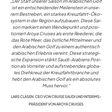
„Der Start un­se­rer Sai­son im Ara­bi­schen Golf
ist ein ent­schei­den­der Mei­len­stein in un­se­
rem Be­stre­ben, ein star­kes Kreuz­fahrt-Öko­
sys­tem in der Re­gion auf­zu­bauen. Diese Sai­
son mar­kiert ei­nen Wen­de­punkt und po­si­
tio­niert Aroya Crui­ses als erste Ree­de­rei, die
das Rote Meer, das öst­li­che Mit­tel­meer und
den Ara­bi­schen Golf zu ei­nem au­then­tisch
ara­bi­schen Er­leb­nis ver­eint. Diese stra­te­gi­
sche Ex­pan­sion stärkt Saudi-Ara­bi­ens Po­si­
tion als Vor­rei­ter und auf­stre­ben­des glo­ba­
les Dreh­kreuz der Kreuz­fahrt­bran­che und
hebt den Ara­bi­schen Golf als ein ab­so­lu­tes
Muss her­vor.“
LARS CLA­SEN, CEO VON CRUISE SAUDI UND IN­TE­RIMS­
PRÄ­SI­DENT VON AROYA CRUI­SES