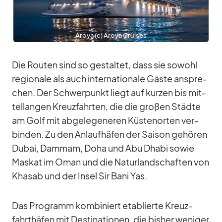
Aroya (c) Aroya Crui­ses
Die Rou­ten sind so ge­stal­tet, dass sie so­wohl
re­gio­nale als auch in­ter­na­tio­nale Gäste an­spre­
chen. Der Schwer­punkt liegt auf kur­zen bis mit­
tel­lan­gen Kreuz­fahr­ten, die die gro­ßen Städte
am Golf mit ab­ge­le­ge­ne­ren Küs­ten­or­ten ver­
bin­den. Zu den An­lauf­hä­fen der Sai­son ge­hö­ren
Du­bai, Dam­mam, Doha und Abu Dhabi so­wie
Mas­kat im Oman und die Na­tur­land­schaf­ten von
Khasab und der In­sel Sir Bani Yas.
Das Pro­gramm kom­bi­niert eta­blierte Kreuz­
fahrt­hä­fen mit De­sti­na­tio­nen, die bis­her we­ni­ger