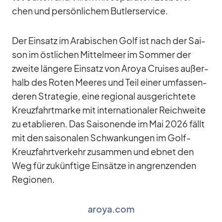
chen und per­sön­li­chem But­ler­ser­vice.
Der Ein­satz im Ara­bi­schen Golf ist nach der Sai­
son im öst­li­chen Mit­tel­meer im Som­mer der
zweite län­gere Ein­satz von Aroya Crui­ses au­ßer­
halb des Ro­ten Mee­res und Teil ei­ner um­fas­sen­
de­ren Stra­te­gie, eine re­gio­nal aus­ge­rich­tete
Kreuz­fahrt­marke mit in­ter­na­tio­na­ler Reich­weite
zu eta­blie­ren. Das Sai­son­ende im Mai 2026 fällt
mit den sai­so­na­len Schwan­kun­gen im Golf-
Kreuz­fahrt­ver­kehr zu­sam­men und eb­net den
Weg für zu­künf­tige Ein­sätze in an­gren­zen­den
Re­gio­nen.
aroya.com