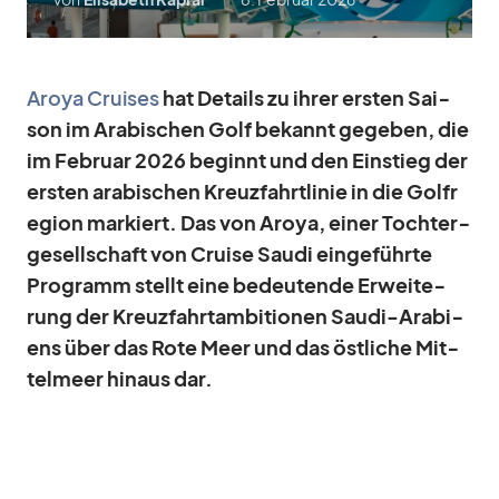
Aroya Crui­ses
hat De­tails zu ih­rer ers­ten Sai­
son im Ara­bi­schen Golf be­kannt ge­ge­ben, die
im Fe­bruar 2026 be­ginnt und den Ein­stieg der
ers­ten ara­bi­schen Kreuz­fahrt­li­nie in die Golf­r
e­gion mar­kiert. Das von Aroya, ei­ner Toch­ter­
ge­sell­schaft von Cruise Saudi ein­ge­führte
Pro­gramm stellt eine be­deu­tende Er­wei­te­
rung der Kreuz­fahr­tam­bi­tio­nen Saudi-Ara­bi­
ens über das Rote Meer und das öst­li­che Mit­
tel­meer hin­aus dar.