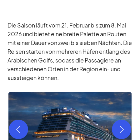
Die Sai­son läuft vom 21. Fe­bruar bis zum 8. Mai
2026 und bie­tet eine breite Pa­lette an Rou­ten
mit ei­ner Dauer von zwei bis sie­ben Näch­ten. Die
Rei­sen star­ten von meh­re­ren Hä­fen ent­lang des
Ara­bi­schen Golfs, so­dass die Pas­sa­giere an
ver­schie­de­nen Or­ten in der Re­gion ein- und
aus­stei­gen kön­nen.