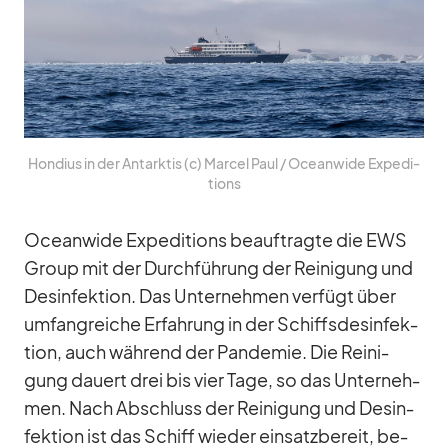
Hon­dius in der Ant­ark­tis (c) Mar­cel Paul /​ Ocean­wide Ex­pe­di­
ti­ons
Ocean­wide Ex­pe­di­ti­ons be­auf­tragte die EWS
Group mit der Durch­füh­rung der Rei­ni­gung und
Des­in­fek­tion. Das Un­ter­neh­men ver­fügt über
um­fang­rei­che Er­fah­rung in der Schiffs­des­in­fek­
tion, auch wäh­rend der Pan­de­mie. Die Rei­ni­
gung dau­ert drei bis vier Tage, so das Un­ter­neh­
men. Nach Ab­schluss der Rei­ni­gung und Des­in­
fek­tion ist das Schiff wie­der ein­satz­be­reit, be­