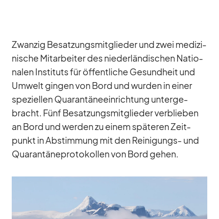
Zwan­zig Be­sat­zungs­mit­glie­der und zwei me­di­zi­
ni­sche Mit­ar­bei­ter des nie­der­län­di­schen Na­tio­
na­len In­sti­tuts für öf­fent­li­che Ge­sund­heit und
Um­welt gin­gen von Bord und wur­den in ei­ner
spe­zi­el­len Qua­ran­tä­ne­ein­rich­tung un­ter­ge­
bracht. Fünf Be­sat­zungs­mit­glie­der ver­blie­ben
an Bord und wer­den zu ei­nem spä­te­ren Zeit­
punkt in Ab­stim­mung mit den Rei­ni­gungs- und
Qua­ran­tä­ne­pro­to­kol­len von Bord ge­hen.