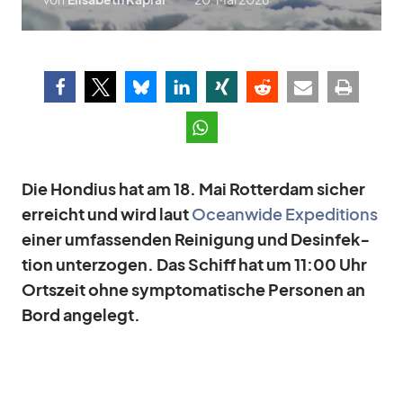
Die Hon­dius hat am 18. Mai Rot­ter­dam si­cher
er­reicht und wird laut
Ocean­wide Ex­pe­di­ti­ons
ei­ner um­fas­sen­den Rei­ni­gung und Des­in­fek­
tion un­ter­zo­gen. Das Schiff hat um 11:00 Uhr
Orts­zeit ohne sym­pto­ma­ti­sche Per­so­nen an
Bord an­ge­legt.