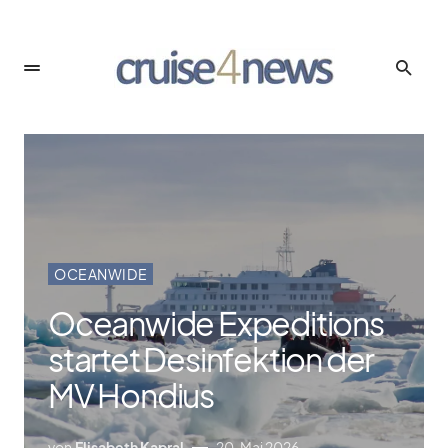
OCEANWIDE
Oceanwide Expeditions
startet Desinfektion der
MV Hondius
von
Elisabeth Kapral
20. Mai 2026