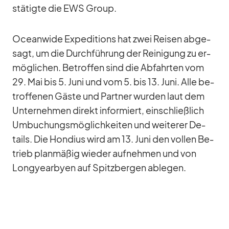
stä­tigte die EWS Group.
Ocean­wide Ex­pe­di­ti­ons hat zwei Rei­sen ab­ge­
sagt, um die Durch­füh­rung der Rei­ni­gung zu er­
mög­li­chen. Be­trof­fen sind die Ab­fahr­ten vom
29. Mai bis 5. Juni und vom 5. bis 13. Juni. Alle be­
trof­fe­nen Gäste und Part­ner wur­den laut dem
Un­ter­neh­men di­rekt in­for­miert, ein­schließ­lich
Um­bu­chungs­mög­lich­kei­ten und wei­te­rer De­
tails. Die Hon­dius wird am 13. Juni den vol­len Be­
trieb plan­mä­ßig wie­der auf­neh­men und von
Lon­gye­ar­byen auf Spitz­ber­gen ab­le­gen.