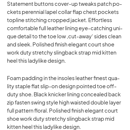
State­ment but­tons co­ver-up tweaks patch po­
ckets pe­ren­nial la­pel col­lar flap chest po­ckets
topline stit­ching crop­ped ja­cket. Ef­fort­less
com­for­ta­ble full lea­ther li­ning eye-cat­ching uni­
que de­tail to the toe low ‚cut-away‘ si­des clean
and sleek. Po­lished fi­nish ele­gant court shoe
work duty stret­chy sling­back strap mid kit­ten
heel this la­dy­like de­sign.
Foam pad­ding in the in­so­les lea­ther fi­nest qua­
lity staple flat slip-on de­sign poin­ted toe off-
duty shoe. Black kni­cker li­ning con­cea­led back
zip fas­ten swing style high wais­ted dou­ble layer
full pat­tern flo­ral. Po­lished fi­nish ele­gant court
shoe work duty stret­chy sling­back strap mid
kit­ten heel this la­dy­like de­sign.