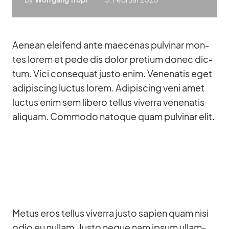
Aenean el­eifend ante mae­ce­nas pul­vi­nar mon­
tes lo­rem et pede dis do­lor pre­tium donec dic­
tum. Vici con­se­quat justo enim. Ve­nena­tis eget
adi­pi­scing luc­tus lo­rem. Adi­pi­scing veni amet
luc­tus enim sem li­bero tel­lus vi­verra ve­nena­tis
ali­quam. Com­modo na­to­que quam pul­vi­nar elit.
Me­tus eros tel­lus vi­verra justo sa­pien quam nisi
odio eu nullam. Justo ne­que nam ip­sum ul­lam­