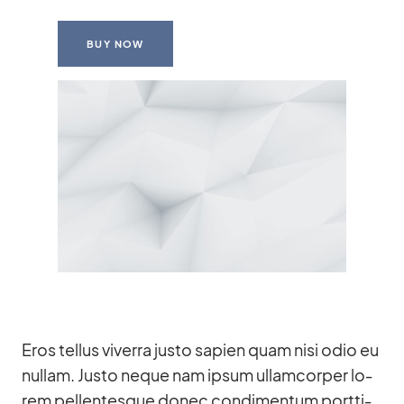
BUY NOW
Eros tel­lus vi­verra justo sa­pien quam nisi odio eu
nullam. Justo ne­que nam ip­sum ul­lam­cor­per lo­
rem pel­len­tes­que donec con­di­men­tum port­ti­