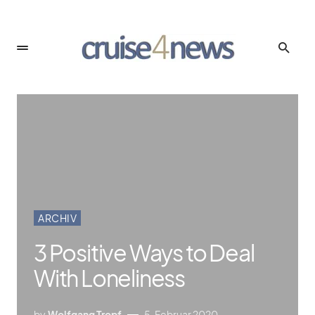
ARCHIV
3 Positive Ways to Deal
With Loneliness
by
Wolfgang Tropf
5. Februar 2020