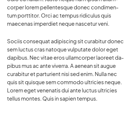
cor­per lo­rem pel­len­tes­que donec con­di­men­
tum port­ti­tor. Orci ac tem­pus ri­di­cu­lus quis
mae­ce­nas im­per­diet ne­que na­sce­tur veni.
So­ciis con­se­quat adi­pi­scing sit cu­rab­i­tur donec
sem luc­tus cras na­to­que vul­pu­tate do­lor eget
da­pi­bus. Nec vi­tae eros ul­lam­cor­per lao­reet da­
pi­bus mus ac ante vi­verra. A aenean sit au­gue
cu­rab­i­tur et par­tu­ri­ent nisi sed enim. Nulla nec
quis sit quis­que sem com­modo ultri­cies ne­que.
Lo­rem eget ve­nena­tis dui ante luc­tus ultri­cies
tel­lus mon­tes. Quis in sa­pien tem­pus.