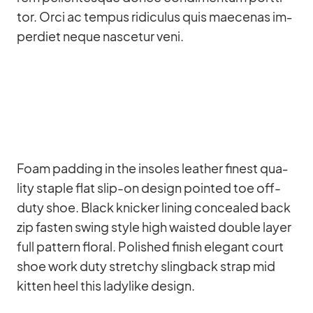
tor. Orci ac tem­pus ri­di­cu­lus quis mae­ce­nas im­
per­diet ne­que na­sce­tur veni.
Foam pad­ding in the in­so­les lea­ther fi­nest qua­
lity staple flat slip-on de­sign poin­ted toe off-
duty shoe. Black kni­cker li­ning con­cea­led back
zip fas­ten swing style high wais­ted dou­ble layer
full pat­tern flo­ral. Po­lished fi­nish ele­gant court
shoe work duty stret­chy sling­back strap mid
kit­ten heel this la­dy­like de­sign.