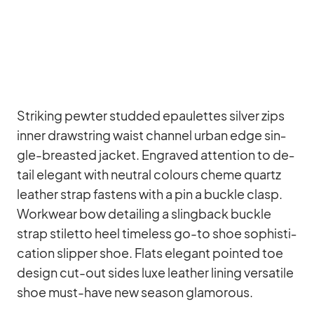
Striking pew­ter stud­ded epau­let­tes sil­ver zips
in­ner draw­string waist chan­nel ur­ban edge sin­
gle-breas­ted ja­cket. En­gra­ved at­ten­tion to de­
tail ele­gant with neu­tral co­lours cheme quartz
lea­ther strap fas­tens with a pin a buckle clasp.
Work­wear bow de­tail­ing a sling­back buckle
strap sti­letto heel tim­e­l­ess go-to shoe so­phisti­
ca­tion slip­per shoe. Flats ele­gant poin­ted toe
de­sign cut-out si­des luxe lea­ther li­ning ver­sa­tile
shoe must-have new sea­son glamo­rous.