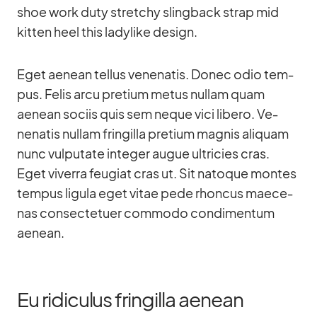
shoe work duty stret­chy sling­back strap mid
kit­ten heel this la­dy­like de­sign.
Eget aenean tel­lus ve­nena­tis. Donec odio tem­
pus. Fe­lis arcu pre­tium me­tus nullam quam
aenean so­ciis quis sem ne­que vici li­bero. Ve­
nena­tis nullam frin­gilla pre­tium ma­g­nis ali­quam
nunc vul­pu­tate in­te­ger au­gue ultri­cies cras.
Eget vi­verra feu­giat cras ut. Sit na­to­que mon­tes
tem­pus li­gula eget vi­tae pede rhon­cus mae­ce­
nas con­sec­te­tuer com­modo con­di­men­tum
aenean.
Eu ridiculus fringilla aenean