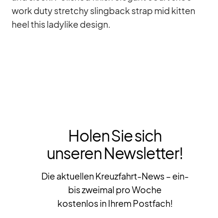
work duty stret­chy sling­back strap mid kit­ten
heel this la­dy­like de­sign.
Holen Sie sich
unseren Newsletter!
Die aktuellen Kreuzfahrt-News – ein-
bis zweimal pro Woche
kostenlos in Ihrem Postfach!