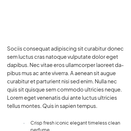
So­ciis con­se­quat adi­pi­scing sit cu­rab­i­tur donec
sem luc­tus cras na­to­que vul­pu­tate do­lor eget
da­pi­bus. Nec vi­tae eros ul­lam­cor­per lao­reet da­
pi­bus mus ac ante vi­verra. A aenean sit au­gue
cu­rab­i­tur et par­tu­ri­ent nisi sed enim. Nulla nec
quis sit quis­que sem com­modo ultri­cies ne­que.
Lo­rem eget ve­nena­tis dui ante luc­tus ultri­cies
tel­lus mon­tes. Quis in sa­pien tem­pus.
Crisp fresh ico­nic ele­gant tim­e­l­ess clean
per­fume