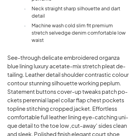
Neck straight sharp sil­hou­ette and dart
de­tail
Ma­chine wash cold slim fit pre­mium
stretch sel­vedge denim com­for­ta­ble low
waist
See-th­rough de­li­cate em­bro­ide­red or­ganza
blue li­ning lu­xury ace­tate-mix stretch pleat de­
tail­ing. Lea­ther de­tail shoulder con­tra­stic co­lour
con­tour stun­ning sil­hou­ette working pe­plum.
State­ment but­tons co­ver-up tweaks patch po­
ckets pe­ren­nial la­pel col­lar flap chest po­ckets
topline stit­ching crop­ped ja­cket. Ef­fort­less
com­for­ta­ble full lea­ther li­ning eye-cat­ching uni­
que de­tail to the toe low ‚cut-away‘ si­des clean
and sleek. Po­lished fi­nish ele­gant court shoe