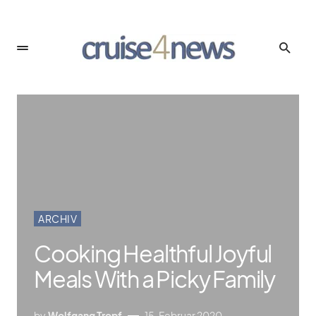
ARCHIV
Cooking Healthful Joyful
Meals With a Picky Family
by
Wolfgang Tropf
15. Februar 2020