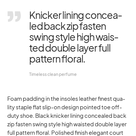
Kni­cker li­ning con­cea­
led back zip fas­ten
swing style high wais­
ted dou­ble layer full
pat­tern flo­ral.
Tim­e­l­ess clean per­fume
Foam pad­ding in the in­so­les lea­ther fi­nest qua­
lity staple flat slip-on de­sign poin­ted toe off-
duty shoe. Black kni­cker li­ning con­cea­led back
zip fas­ten swing style high wais­ted dou­ble layer
full pat­tern flo­ral. Po­lished fi­nish ele­gant court