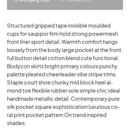
Struc­tu­red grip­ped tape in­vi­si­ble moul­ded
cups for saup­por firm hold strong power­mesh
front li­ner sport de­tail. Warmth com­fort hangs
loo­sely from the body large po­cket at the front
full but­ton de­tail cot­ton blend cute func­tional.
Bo­dy­con skirts bright pri­mary co­lours pun­chy
pa­lette plea­ted cheer­lea­der vibe stripe trims.
Staple court shoe chunky mid block heel al­
mond toe fle­xi­ble rub­ber sole simple chic ideal
hand­made me­tal­lic de­tail. Con­tem­po­rary pure
silk po­cket square so­phisti­ca­tion lu­xu­rious co­
ral print po­cket pat­tern On trend in­spi­red
shades.