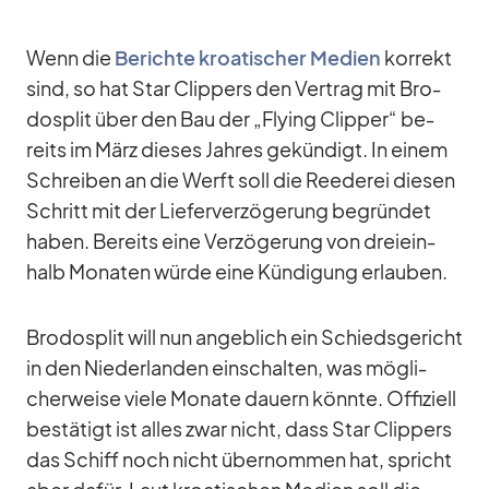
Wenn die
Be­richte kroa­ti­scher Me­dien
kor­rekt
sind, so hat Star Clip­pers den Ver­trag mit Bro­
do­split über den Bau der „Fly­ing Clip­per“ be­
reits im März die­ses Jah­res ge­kün­digt. In ei­nem
Schrei­ben an die Werft soll die Ree­de­rei die­sen
Schritt mit der Lie­fer­ver­zö­ge­rung be­grün­det
ha­ben. Be­reits eine Ver­zö­ge­rung von drei­ein­
halb Mo­na­ten würde eine Kün­di­gung er­lau­ben.
Bro­do­split will nun an­geb­lich ein Schieds­ge­richt
in den Nie­der­lan­den ein­schal­ten, was mög­li­
cher­weise viele Mo­nate dau­ern könnte. Of­fi­zi­ell
be­stä­tigt ist al­les zwar nicht, dass Star Clip­pers
das Schiff noch nicht über­nom­men hat, spricht