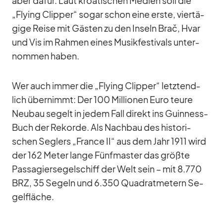
aber da­für. Laut kroa­ti­schen Me­dien soll die
„Fly­ing Clip­per“ so­gar schon eine erste, vier­tä­
gige Reise mit Gäs­ten zu den In­seln Brač, Hvar
und Vis im Rah­men ei­nes Mu­sik­fes­ti­vals un­ter­
nom­men ha­ben.
Wer auch im­mer die „Fly­ing Clip­per“ letzt­end­
lich über­nimmt: Der 100 Mil­lio­nen Euro teure
Neu­bau se­gelt in je­dem Fall di­rekt ins Guin­ness-
Buch der Re­korde. Als Nach­bau des his­to­ri­
schen Seg­lers „France II“ aus dem Jahr 1911 wird
der 162 Me­ter lange Fünf­mas­ter das größte
Pas­sa­gier­se­gel­schiff der Welt sein – mit 8.770
BRZ, 35 Se­geln und 6.350 Qua­drat­me­tern Se­
gel­flä­che.