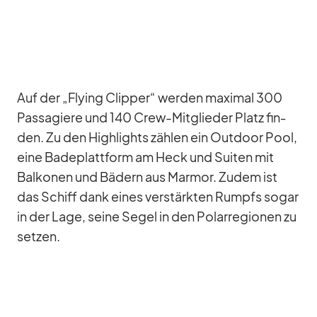
Auf der „Fly­ing Clip­per“ wer­den ma­xi­mal 300
Pas­sa­giere und 140 Crew-Mit­glie­der Platz fin­
den. Zu den High­lights zäh­len ein Out­door Pool,
eine Ba­de­platt­form am Heck und Sui­ten mit
Bal­ko­nen und Bä­dern aus Mar­mor. Zu­dem ist
das Schiff dank ei­nes ver­stärk­ten Rumpfs so­gar
in der Lage, seine Se­gel in den Po­lar­re­gio­nen zu
set­zen.