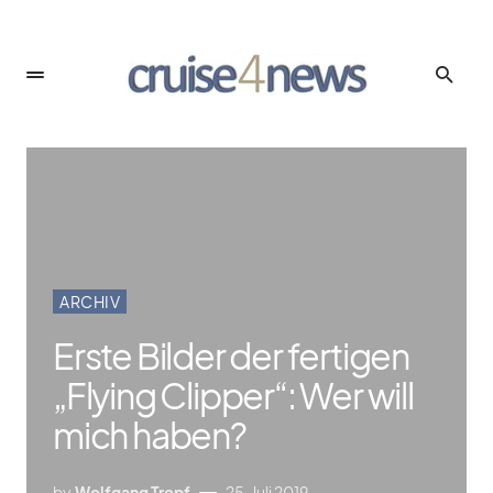
ARCHIV
Erste Bilder der fertigen
„Flying Clipper“: Wer will
mich haben?
by
Wolfgang Tropf
25. Juli 2019