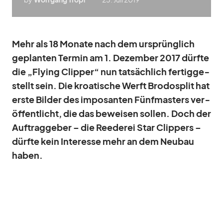
Mehr als 18 Mo­nate nach dem ur­sprüng­lich
ge­plan­ten Ter­min am 1. De­zem­ber 2017 dürfte
die „Fly­ing Clip­per“ nun tat­säch­lich fer­tig­ge­
stellt sein. Die kroa­ti­sche Werft Bro­do­split hat
erste Bil­der des im­po­san­ten Fünf­mas­ters ver­
öf­fent­licht, die das be­wei­sen sol­len. Doch der
Auf­trag­ge­ber – die Ree­de­rei Star Clip­pers –
dürfte kein In­ter­esse mehr an dem Neu­bau
ha­ben.