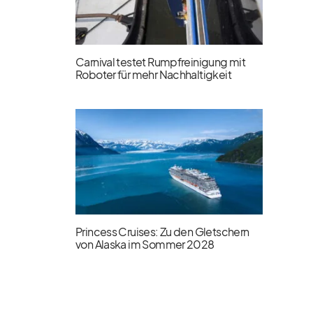
Carnival testet Rumpfreinigung mit
Roboter für mehr Nachhaltigkeit
Princess Cruises: Zu den Gletschern
von Alaska im Sommer 2028