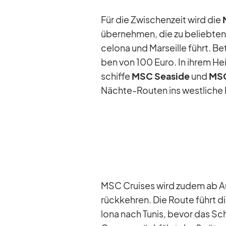
Für die Zwi­schen­zeit wird die
über­neh­men, die zu be­lieb­te
ce­lona und Mar­seille führt. Be­
ben von 100 Euro. In ih­rem He
schiffe
MSC Sea­side
und
MSC
Nächte-Rou­ten ins west­li­che 
MSC Crui­ses wird zu­dem ab A
rück­keh­ren. Die Route führt d
lona nach Tu­nis, be­vor das Sch