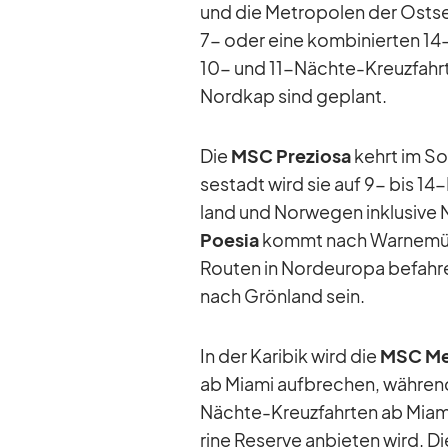
und die Me­tro­po­len der Ost­s
7- oder eine kom­bi­nier­ten 1
10- und 11-Nächte-Kreuz­fahr­t
Nord­kap sind ge­plant.
Die
MSC Pre­ziosa
kehrt im So
se­stadt wird sie auf 9- bis 14-
land und Nor­we­gen in­klu­sive 
Poe­sia
kommt nach War­ne­münd
Rou­ten in Nord­eu­ropa be­fah­
nach Grön­land sein.
In der Ka­ri­bik wird die
MSC Me­r
ab Mi­ami auf­bre­chen, wäh­re
Nächte-Kreuz­fahr­ten ab Mi­
rine Re­serve an­bie­ten wird. D