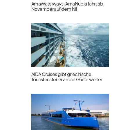
AmaWaterways: AmaNubia fährt ab
November auf dem Nil
AIDA Cruises gibt griechische
Touristensteuer an die Gäste weiter