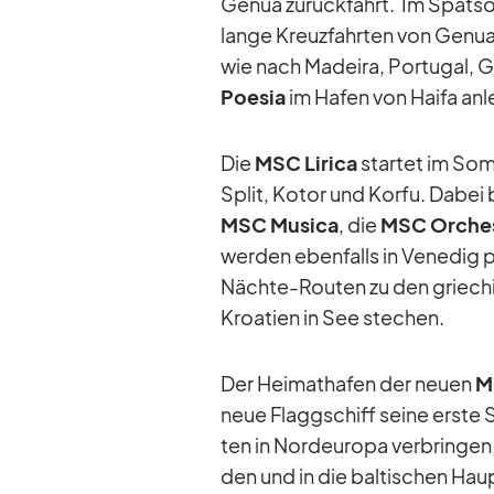
Ge­nua zu­rück­fährt. Im Spät­
lange Kreuz­fahr­ten von Ge­nua
wie nach Ma­deira, Por­tu­gal, G
Poe­sia
im Ha­fen von Haifa an­l
Die
MSC Li­rica
star­tet im Som
Split, Ko­tor und Korfu. Da­bei b
MSC Mu­sica
, die
MSC Or­ches
wer­den eben­falls in Ve­ne­dig p
Nächte-Rou­ten zu den grie­chi
Kroa­tien in See ste­chen.
Der Hei­mat­ha­fen der neuen
M
neue Flagg­schiff seine erste 
ten in Nord­eu­ropa ver­brin­ge
den und in die bal­ti­schen Haup