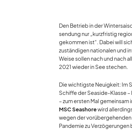
Den Be­trieb in der Win­ter­sai­
sendung nur „kurz­fris­tig re­gi
ge­kom­men ist“. Da­bei will si
zu­stän­di­gen na­tio­na­len und in
Weise sol­len nach und nach al
2021 wie­der in See ste­chen.
Die wich­tigste Neu­ig­keit: Im 
Schiffe der Sea­side-Klasse 
– zum ers­ten Mal ge­mein­sam im
MSC Seashore
wird al­ler­din
we­gen der vor­über­ge­hen­den
Pan­de­mie zu Ver­zö­ge­run­ge