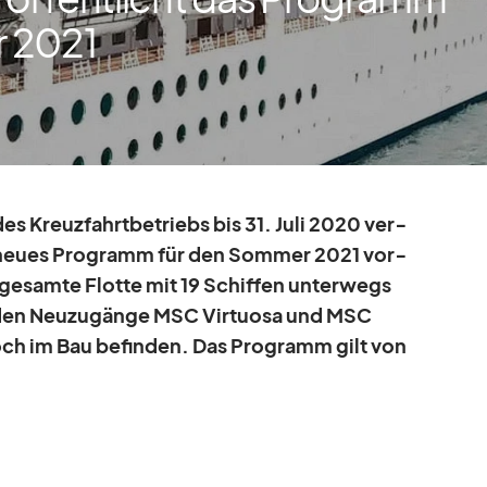
 2021
s Kreuz­fahrt­be­triebs bis 31. Juli 2020 ver­
in neues Pro­gramm für den Som­mer 2021 vor­
 ge­samte Flotte mit 19 Schif­fen un­ter­wegs
i­den Neu­zu­gänge MSC Vir­tuosa und MSC
och im Bau be­fin­den. Das Pro­gramm gilt von