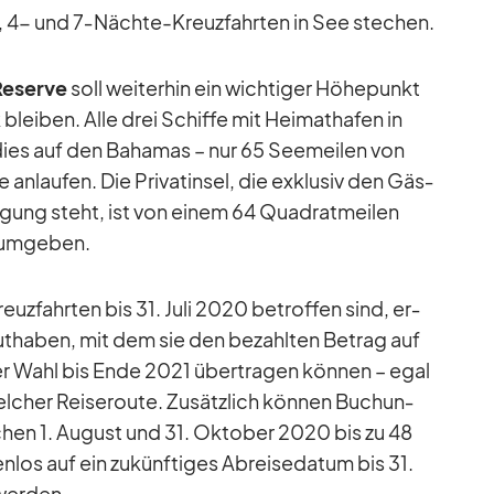
 3‑, 4- und 7‑­Nächte-Kreuz­fahr­ten in See ste­chen.
e­serve
soll wei­ter­hin ein wich­ti­ger Hö­he­punkt
k blei­ben. Alle drei Schiffe mit Hei­mat­ha­fen in
a­dies auf den Ba­ha­mas – nur 65 See­mei­len von
 an­lau­fen. Die Pri­vat­in­sel, die ex­klu­siv den Gäs­
­gung steht, ist von ei­nem 64 Qua­drat­mei­len
 um­ge­ben.
euz­fahr­ten bis 31. Juli 2020 be­trof­fen sind, er­
t­ha­ben, mit dem sie den be­zahl­ten Be­trag auf
­rer Wahl bis Ende 2021 über­tra­gen kön­nen – egal
­cher Rei­se­route. Zu­sätz­lich kön­nen Bu­chun­
schen 1. Au­gust und 31. Ok­to­ber 2020 bis zu 48
­los auf ein zu­künf­ti­ges Ab­rei­se­da­tum bis 31.
wer­den.