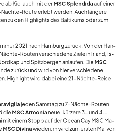
ee ab Kiel auch mit der
MSC Sple­ndida
auf ei­ner
4-Nächte-Route er­lebt wer­den. Auch län­gere
en zu den High­lights des Bal­ti­kums oder zum
m­mer 2021 nach Ham­burg zu­rück. Von der Han­
Nächte-Rou­ten ver­schie­dene Ziele in Ir­land, Is­
Nord­kap und Spitz­ber­gen an­lau­fen. Die
MSC
e zu­rück und wird von hier ver­schie­dene
ren. High­light wird da­bei eine 21-Nächte-Reise
a­vi­glia
je­den Sams­tag zu 7‑­Nächte-Rou­ten
nd die
MSC Ar­mo­nia
neue, kür­zere 3- und 4‑­
ami mit ei­nem Stopp auf der Ocean Cay MSC Ma­
ie
MSC Di­vina
wie­derum wird zum ers­ten Mal von