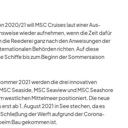
son 2020/​21 will MSC Crui­ses laut ei­ner Aus­
­ons­weise wie­der auf­neh­men, wenn die Zeit da­für
ch die Ree­de­rei ganz nach den An­wei­sun­gen der
­ter­na­tio­na­len Be­hör­den rich­ten. Auf diese
le Schiffe bis zum Be­ginn der Som­mer­sai­son
Som­mer 2021 wer­den die drei in­no­va­ti­ven
– MSC Sea­side, MSC Sea­view und MSC Seashore
 west­li­chen Mit­tel­meer po­si­tio­niert. Die neue
gs erst ab 1. Au­gust 2021 in See ste­chen, da es
 Schlie­ßung der Werft auf­grund der Co­rona-
n beim Bau ge­kom­men ist.