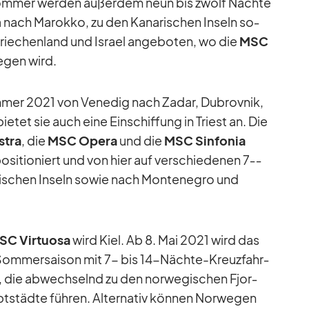
som­mer wer­den au­ßer­dem neun bis zwölf Nächte
 nach Ma­rokko, zu den Ka­na­ri­schen In­seln so­
rie­chen­land und Is­rael an­ge­bo­ten, wo die
MSC
e­gen wird.
­mer 2021 von Ve­ne­dig nach Zadar, Du­brov­nik,
ie­tet sie auch eine Ein­schif­fung in Tri­est an. Die
­tra
, die
MSC Opera
und die
MSC Sin­fo­nia
o­si­tio­niert und von hier auf ver­schie­de­nen 7‑­
­schen In­seln so­wie nach Mon­te­ne­gro und
SC Vir­tuosa
wird Kiel. Ab 8. Mai 2021 wird das
Som­mer­sai­son mit 7- bis 14-Nächte-Kreuz­fahr­
n, die ab­wech­selnd zu den nor­we­gi­schen Fjor­
t­städte füh­ren. Al­ter­na­tiv kön­nen Nor­we­gen