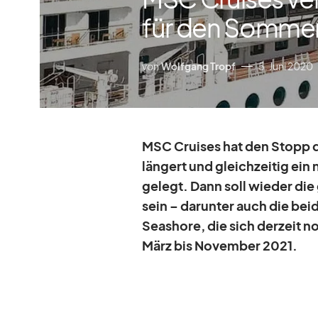
für den Sommer
von
Wolfgang Tropf
5. Juni 2020
MSC Crui­ses hat den Stopp de
län­gert und gleich­zei­tig e
ge­legt. Dann soll wie­der die
sein – dar­un­ter auch die be
Seashore, die sich der­zeit n
März bis No­vem­ber 2021.