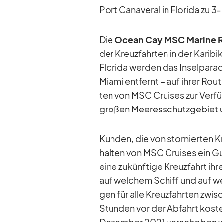
Port Ca­na­ve­ral in Flo­rida zu
Die
Ocean Cay MSC Ma­rine R
der Kreuz­fahr­ten in der Ka­ri­bi
Flo­rida wer­den das In­sel­pa­r
Mi­ami ent­fernt – auf ih­rer Route
ten von MSC Crui­ses zur Ver­fü
gro­ßen Mee­res­schutz­ge­biet
Kun­den, die von stor­nier­ten Kr
hal­ten von MSC Crui­ses ein Gu
eine zu­künf­tige Kreuz­fahrt ih
auf wel­chem Schiff und auf wel
gen für alle Kreuz­fahr­ten zwi­
Stun­den vor der Ab­fahrt kos­ten
De­zem­ber 2021 ver­scho­ben 