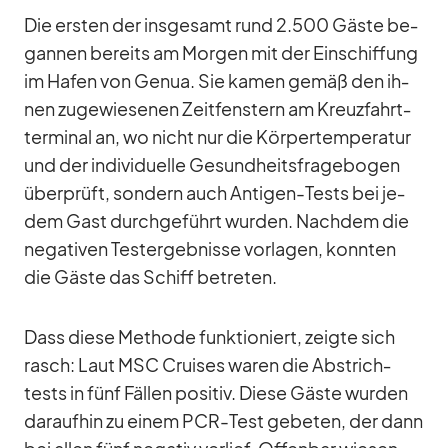
Die ers­ten der ins­ge­samt rund 2.500 Gäste be­
gan­nen be­reits am Mor­gen mit der Ein­schif­fung
im Ha­fen von Ge­nua. Sie ka­men ge­mäß den ih­
nen zu­ge­wie­se­nen Zeit­fens­tern am Kreuz­fahrt­
ter­mi­nal an, wo nicht nur die Kör­per­tem­pe­ra­tur
und der in­di­vi­du­elle Ge­sund­heits­fra­ge­bo­gen
über­prüft, son­dern auch An­ti­gen-Tests bei je­
dem Gast durch­ge­führt wur­den. Nach­dem die
ne­ga­ti­ven Test­ergeb­nisse vor­la­gen, konn­ten
die Gäste das Schiff be­tre­ten.
Dass diese Me­thode funk­tio­niert, zeigte sich
rasch: Laut MSC Crui­ses wa­ren die Ab­strich­
tests in fünf Fäl­len po­si­tiv. Diese Gäste wur­den
dar­auf­hin zu ei­nem PCR-Test ge­be­ten, der dann