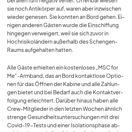
bei al­len fünf ne­ga­tiv ver­lief. Of­fen­bar wie­sen
sie noch An­ti­kör­per auf, wa­ren aber in­zwi­schen
wie­der ge­ne­sen. Sie konn­ten an Bord ge­hen. Ei­
ni­gen an­de­ren Gäs­ten wurde die Ein­schif­fung
hin­ge­gen ver­wei­gert, weil sie sich zu­vor in
Hoch­ri­si­ko­län­dern au­ßer­halb des Schen­gen-
Raums auf­ge­hal­ten hat­ten.
Alle Gäste er­hiel­ten ein kos­ten­lo­ses „MSC for
Me“-Armband, das an Bord kon­takt­lose Op­tio­
nen für das Öff­nen der Ka­bine und alle Zah­lun­
gen bie­tet und bei Be­darf auch die Kon­takt­ver­
fol­gung er­leich­tert. Dar­über hin­aus ha­ben alle
Crew-Mit­glie­der in den letz­ten Wo­chen ähn­lich
strenge Ge­sund­heits­un­ter­su­chun­gen mit drei
Co­vid-19-Tests und ei­ner Iso­la­ti­ons­phase ab­