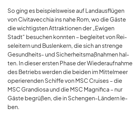
So ging es bei­spiels­weise auf Land­aus­flü­gen
von Ci­vi­ta­vec­chia ins nahe Rom, wo die Gäste
die wich­tigs­ten At­trak­tio­nen der „Ewi­gen
Stadt“ be­su­chen konn­ten – be­glei­tet von Rei­
se­lei­tern und Bus­len­kern, die sich an strenge
Ge­sund­heits- und Si­cher­heits­maß­nah­men hal­
ten. In die­ser ers­ten Phase der Wie­der­auf­nahme
des Be­triebs wer­den die bei­den im Mit­tel­meer
ope­rie­ren­den Schiffe von MSC Crui­ses – die
MSC Gran­diosa und die MSC Ma­gni­fica – nur
Gäste be­grü­ßen, die in Schen­gen-Län­dern le­
ben.