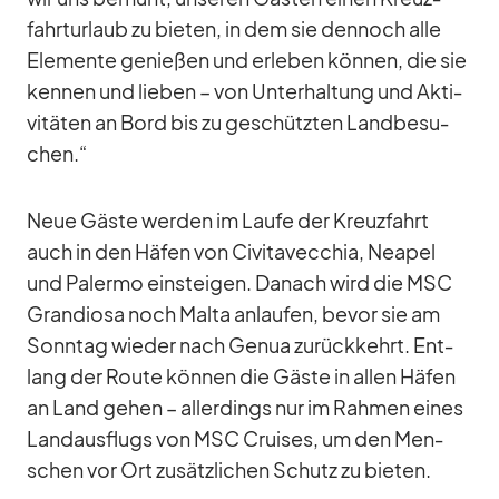
fahrt­ur­laub zu bie­ten, in dem sie den­noch alle
Ele­mente ge­nie­ßen und er­le­ben kön­nen, die sie
ken­nen und lie­ben – von Un­ter­hal­tung und Ak­ti­
vi­tä­ten an Bord bis zu ge­schütz­ten Land­be­su­
chen.“
Neue Gäste wer­den im Laufe der Kreuz­fahrt
auch in den Hä­fen von Ci­vi­ta­vec­chia, Nea­pel
und Pa­lermo ein­stei­gen. Da­nach wird die MSC
Gran­diosa noch Malta an­lau­fen, be­vor sie am
Sonn­tag wie­der nach Ge­nua zu­rück­kehrt. Ent­
lang der Route kön­nen die Gäste in al­len Hä­fen
an Land ge­hen – al­ler­dings nur im Rah­men ei­nes
Land­aus­flugs von MSC Crui­ses, um den Men­
schen vor Ort zu­sätz­li­chen Schutz zu bie­ten.