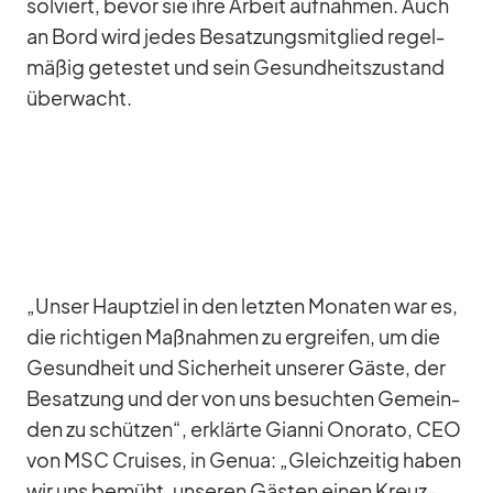
sol­viert, be­vor sie ihre Ar­beit auf­nah­men. Auch
an Bord wird je­des Be­sat­zungs­mit­glied re­gel­
mä­ßig ge­tes­tet und sein Ge­sund­heits­zu­stand
über­wacht.
„Un­ser Haupt­ziel in den letz­ten Mo­na­ten war es,
die rich­ti­gen Maß­nah­men zu er­grei­fen, um die
Ge­sund­heit und Si­cher­heit un­se­rer Gäste, der
Be­sat­zung und der von uns be­such­ten Ge­mein­
den zu schüt­zen“, er­klärte Gi­anni Ono­rato, CEO
von MSC Crui­ses, in Ge­nua: „Gleich­zei­tig ha­ben
wir uns be­müht, un­se­ren Gäs­ten ei­nen Kreuz­