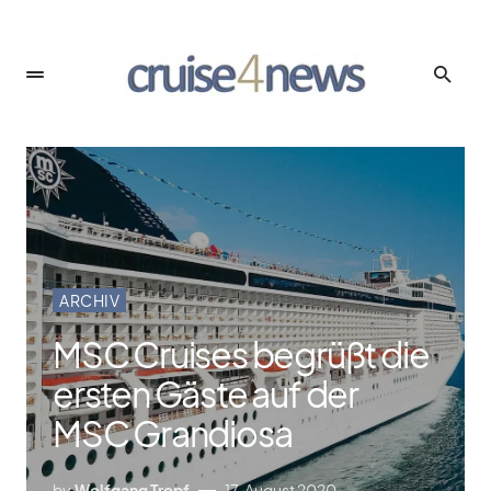
ARCHIV
MSC Cruises begrüßt die
ersten Gäste auf der
MSC Grandiosa
by
Wolfgang Tropf
17. August 2020