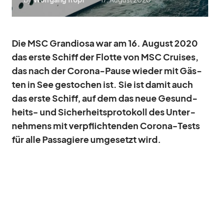
Die MSC Gran­diosa war am 16. Au­gust 2020
das erste Schiff der Flotte von MSC Crui­ses,
das nach der Co­rona-Pause wie­der mit Gäs­
ten in See ge­sto­chen ist. Sie ist da­mit auch
das erste Schiff, auf dem das neue Ge­sund­
heits- und Si­cher­heits­pro­to­koll des Un­ter­
neh­mens mit ver­pflich­ten­den Co­rona-Tests
für alle Pas­sa­giere um­ge­setzt wird.