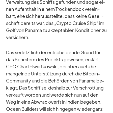
Ver­wal­tung des Schiffs ge­fun­den und so­gar ei­
nen Auf­ent­halt in ei­nem Tro­cken­dock ver­ein­
bart, ehe sich her­aus­stellte, dass keine Ge­sell­
schaft be­reits war, das „Crypto Cruise Ship“ im
Golf von Pa­nama zu ak­zep­ta­blen Kon­di­tio­nen zu
ver­si­chern.
Das sei letzt­lich der ent­schei­dende Grund für
das Schei­tern des Pro­jekts ge­we­sen, er­klärt
CEO Chad El­wart­kow­ski, der aber auch die
man­gelnde Un­ter­stüt­zung durch die Bit­coin-
Com­mu­nity und die Be­hör­den von Pa­nama be­
klagt. Das Schiff sei des­halb zur Ver­schrot­tung
ver­kauft wor­den und werde sich nun auf den
Weg in eine Ab­wrack­werft in In­dien be­ge­ben.
Ocean Buil­ders will sich hin­ge­gen wie­der ganz