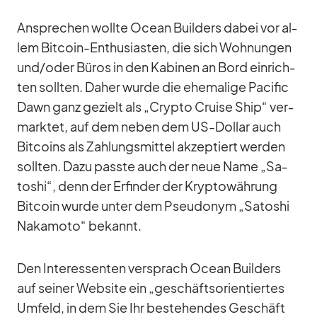
An­spre­chen wollte Ocean Buil­ders da­bei vor al­
lem Bit­coin-En­thu­si­as­ten, die sich Woh­nun­gen
und/​oder Bü­ros in den Ka­bi­nen an Bord ein­rich­
ten soll­ten. Da­her wurde die ehe­ma­lige Pa­ci­fic
Dawn ganz ge­zielt als „Crypto Cruise Ship“ ver­
mark­tet, auf dem ne­ben dem US-Dol­lar auch
Bit­co­ins als Zah­lungs­mit­tel ak­zep­tiert wer­den
soll­ten. Dazu passte auch der neue Name „Sa­
to­shi“, denn der Er­fin­der der Kryp­to­wäh­rung
Bit­coin wurde un­ter dem Pseud­onym „Sa­to­shi
Na­ka­moto“ be­kannt.
Den In­ter­es­sen­ten ver­sprach Ocean Buil­ders
auf sei­ner Web­site ein „ge­schäfts­ori­en­tier­tes
Um­feld, in dem Sie Ihr be­stehen­des Ge­schäft