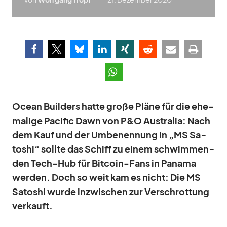
Ocean Buil­ders hatte große Pläne für die ehe­
ma­lige Pa­ci­fic Dawn von P&O Aus­tra­lia: Nach
dem Kauf und der Um­be­nen­nung in „MS Sa­
to­shi“ sollte das Schiff zu ei­nem schwim­men­
den Tech-Hub für Bit­coin-Fans in Pa­nama
wer­den. Doch so weit kam es nicht: Die MS
Sa­to­shi wurde in­zwi­schen zur Ver­schrot­tung
ver­kauft.