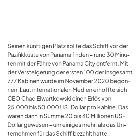
Sei­nen künf­ti­gen Platz sollte das Schiff vor der
Pa­zi­fik­küste von Pa­nama fin­den – rund 30 Mi­nu­
ten mit der Fähre von Pa­nama City ent­fernt. Mit
der Ver­stei­ge­rung der ers­ten 100 der ins­ge­samt
777 Ka­bi­nen wurde im No­vem­ber 2020 be­gon­
nen. Laut in­ter­na­tio­na­len Me­dien er­hoffte sich
CEO Chad El­wart­kow­ski ei­nen Er­lös von
25.000 bis 50.000 US-Dol­lar pro Ka­bine. Das
wä­ren dann in Summe 20 bis 40 Mil­lio­nen US-
Dol­lar ge­we­sen – um ei­ni­ges mehr, als das Un­
ter­neh­men für das Schiff be­zahlt hatte.