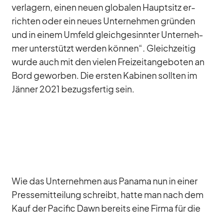
ver­la­gern, ei­nen neuen glo­ba­len Haupt­sitz er­
rich­ten oder ein neues Un­ter­neh­men grün­den
und in ei­nem Um­feld gleich­ge­sinn­ter Un­ter­neh­
mer un­ter­stützt wer­den kön­nen“. Gleich­zei­tig
wurde auch mit den vie­len Frei­zeit­an­ge­bo­ten an
Bord ge­wor­ben. Die ers­ten Ka­bi­nen soll­ten im
Jän­ner 2021 be­zugs­fer­tig sein.
Wie das Un­ter­neh­men aus Pa­nama nun in ei­ner
Pres­se­mit­tei­lung schreibt, hatte man nach dem
Kauf der Pa­ci­fic Dawn be­reits eine Firma für die