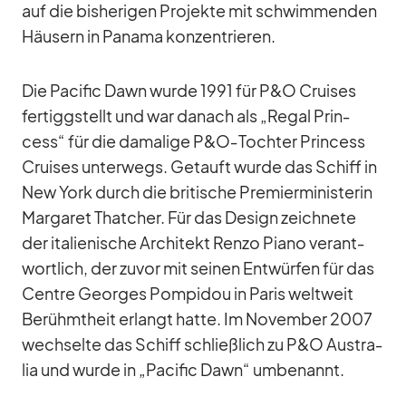
auf die bis­he­ri­gen Pro­jekte mit schwim­men­den
Häu­sern in Pa­nama kon­zen­trie­ren.
Die Pa­ci­fic Dawn wurde 1991 für P&O Crui­ses
fer­tigg­stellt und war da­nach als „Re­gal Prin­
cess“ für die da­ma­lige P&O‑Tochter Prin­cess
Crui­ses un­ter­wegs. Ge­tauft wurde das Schiff in
New York durch die bri­ti­sche Pre­mier­mi­nis­te­rin
Mar­ga­ret That­cher. Für das De­sign zeich­nete
der ita­lie­ni­sche Ar­chi­tekt Renzo Piano ver­ant­
wort­lich, der zu­vor mit sei­nen Ent­wür­fen für das
Centre Ge­or­ges Pom­pi­dou in Pa­ris welt­weit
Be­rühmt­heit er­langt hatte. Im No­vem­ber 2007
wech­selte das Schiff schließ­lich zu P&O Aus­tra­
lia und wurde in „Pa­ci­fic Dawn“ um­be­nannt.