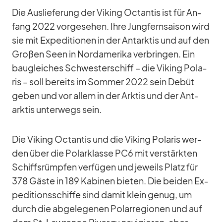
Die Aus­lie­fe­rung der Vi­king Oc­tan­tis ist für An­
fang 2022 vor­ge­se­hen. Ihre Jung­fern­sai­son wird
sie mit Ex­pe­di­tio­nen in der Ant­ark­tis und auf den
Gro­ßen Seen in Nord­ame­rika ver­brin­gen. Ein
bau­glei­ches Schwes­ter­schiff – die Vi­king Po­la­
ris – soll be­reits im Som­mer 2022 sein De­büt
ge­ben und vor al­lem in der Ark­tis und der Ant­
ark­tis un­ter­wegs sein.
Die Vi­king Oc­tan­tis und die Vi­king Po­la­ris wer­
den über die Po­lar­klasse PC6 mit ver­stärk­ten
Schiffs­rümp­fen ver­fü­gen und je­weils Platz für
378 Gäste in 189 Ka­bi­nen bie­ten. Die bei­den Ex­
pe­di­ti­ons­schiffe sind da­mit klein ge­nug, um
durch die ab­ge­le­ge­nen Po­lar­re­gio­nen und auf