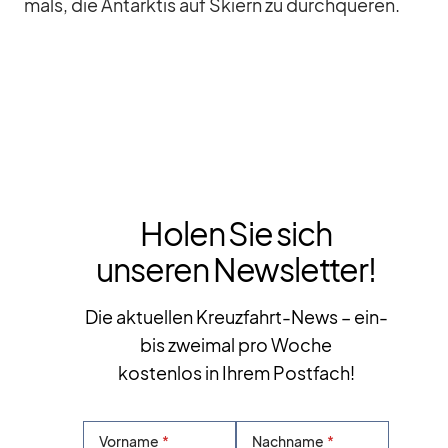
mals, die Ant­ark­tis auf Ski­ern zu durch­que­ren.
Holen Sie sich
unseren Newsletter!
Die aktuellen Kreuzfahrt-News – ein-
bis zweimal pro Woche
kostenlos in Ihrem Postfach!
Vorname
Nachname