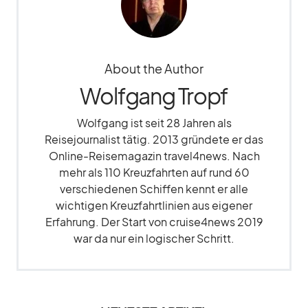
About the Author
Wolfgang Tropf
Wolfgang ist seit 28 Jahren als
Reisejournalist tätig. 2013 gründete er das
Online-Reisemagazin travel4news. Nach
mehr als 110 Kreuzfahrten auf rund 60
verschiedenen Schiffen kennt er alle
wichtigen Kreuzfahrtlinien aus eigener
Erfahrung. Der Start von cruise4news 2019
war da nur ein logischer Schritt.