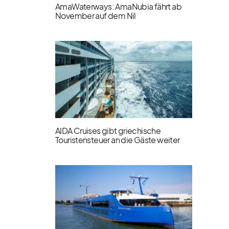
AmaWaterways: AmaNubia fährt ab
November auf dem Nil
AIDA Cruises gibt griechische
Touristensteuer an die Gäste weiter