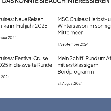
DAS KÖNNTE SIE AUCH INTERESSIEREN
ruises: Neue Reisen
MSC Cruises: Herbst- 
rika im Frühjahr 2025
Wintersaison im sonni
Mittelmeer
ember 2024
1. September 2024
uises: Festival Cruise
Mein Schiff: Rund um Af
025 in die zweite Runde
mit erstklassigem
Bordprogramm
t 2024
21. August 2024