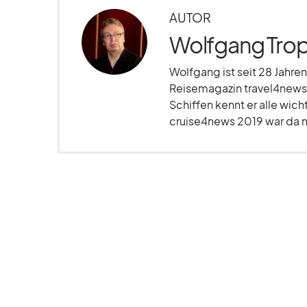
AUTOR
Wolfgang Trop
Wolfgang ist seit 28 Jahren
Reisemagazin travel4news.
Schiffen kennt er alle wich
cruise4news 2019 war da nu