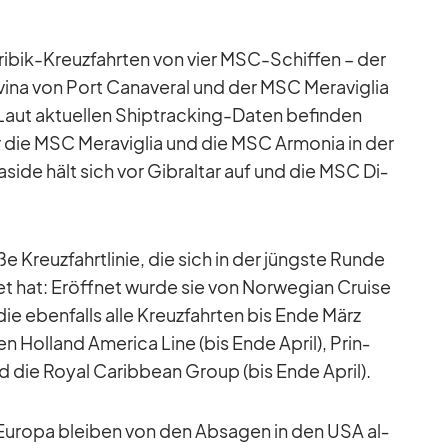
­ri­bik-Kreuz­fahr­ten von vier MSC-Schif­fen – der
a von Port Ca­na­ve­ral und der MSC Me­ra­vi­glia
ut ak­tu­el­len Ship­track­ing-Da­ten be­fin­den
r die MSC Me­ra­vi­glia und die MSC Ar­mo­nia in der
side hält sich vor Gi­bral­tar auf und die MSC Di­
e Kreuz­fahrt­li­nie, die sich in der jüngste Runde
t hat: Er­öff­net wurde sie von Nor­we­gian Cruise
 die eben­falls alle Kreuz­fahr­ten bis Ende März
ten Hol­land Ame­rica Line (bis Ende April), Prin­
nd die Royal Ca­rib­bean Group (bis Ende April).
Eu­ropa blei­ben von den Ab­sa­gen in den USA al­