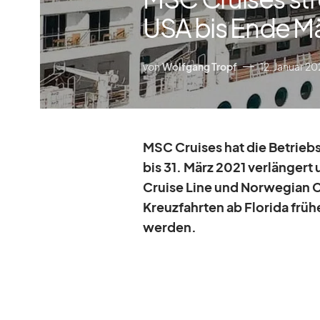
USA bis Ende M
von
Wolfgang Tropf
12. Januar 20
MSC Crui­ses hat die Be­trieb
bis 31. März 2021 ver­län­gert 
Cruise Line und Nor­we­gian C
Kreuz­fahr­ten ab Flo­rida frü
wer­den.