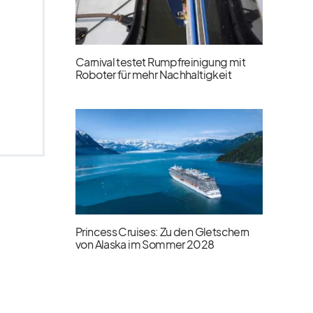
Carnival testet Rumpfreinigung mit
Roboter für mehr Nachhaltigkeit
Princess Cruises: Zu den Gletschern
von Alaska im Sommer 2028