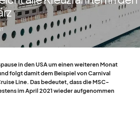
ärz
21
s­pause in den USA um ei­nen wei­te­ren Mo­nat
und folgt da­mit dem Bei­spiel von Car­ni­val
ruise Line. Das be­deu­tet, dass die MSC-
­hes­tens im April 2021 wie­der auf­ge­nom­men