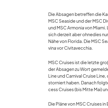
Die Ab­sa­gen be­tref­fen die Ka
MSC Sea­side und der MSC Di­vin
und MSC Ar­mo­nia von Mi­ami. La
sich der­zeit aber oh­ne­dies nu
Nähe von Flo­rida. Die MSC Sea­
vina vor Ci­vi­ta­vec­chia.
MSC Crui­ses ist die letzte groß
der Ab­sa­gen zu Wort ge­mel­de
Line und Car­ni­val Cruise Line,
stor­niert ha­ben. Da­nach folg­
cess Crui­ses (bis Mitte Mai) u
Die Pläne von MSC Crui­ses in 