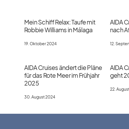
Mein Schiff Relax: Taufe mit
AIDA C
Robbie Williams in Málaga
nach Af
19. Oktober 2024
12. Sept
AIDA Cruises ändert die Pläne
AIDA Cr
für das Rote Meer im Frühjahr
geht 2
2025
22. Augus
30. August 2024