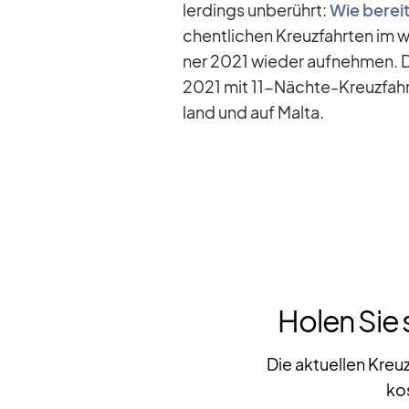
ler­dings un­be­rührt:
Wie be­reit
chent­li­chen Kreuz­fahr­ten im 
ner 2021 wie­der auf­neh­men. D
2021 mit 11-Nächte-Kreuz­fahr­
land und auf Malta.
Holen Sie 
Die aktuellen Kreu
ko