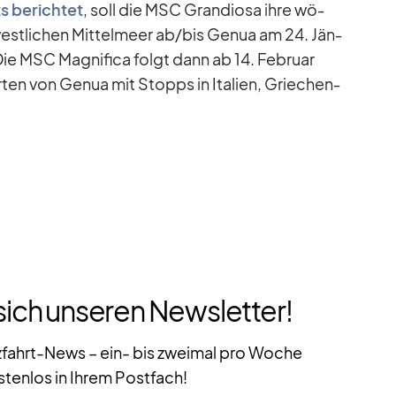
s be­rich­tet
, soll die MSC Gran­diosa ihre wö­
west­li­chen Mit­tel­meer ab/​bis Ge­nua am 24. Jän­
ie MSC Ma­gni­fica folgt dann ab 14. Fe­bruar
ten von Ge­nua mit Stopps in Ita­lien, Grie­chen­
sich unseren Newsletter!
zfahrt-News – ein- bis zweimal pro Woche
stenlos in Ihrem Postfach!