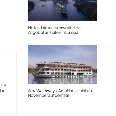
Holland America erweitert das
Angebot an Häfen in Europa
 sie
 in
AmaWaterways: AmaNubia fährt ab
November auf dem Nil