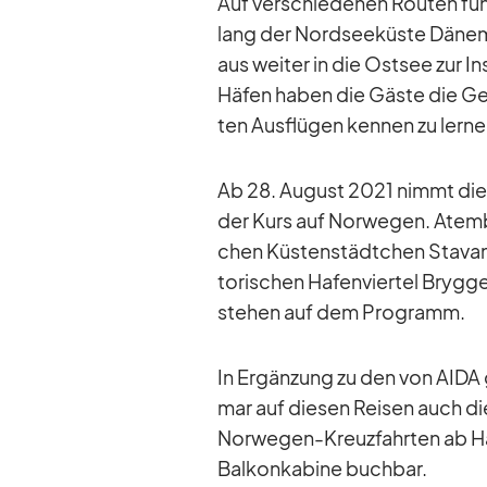
Auf ver­schie­de­nen Rou­ten füh
lang der Nord­see­küste Dä­ne­
aus wei­ter in die Ost­see zur In­
Hä­fen ha­ben die Gäste die Ge
ten Aus­flü­gen ken­nen zu ler­ne
Ab 28. Au­gust 2021 nimmt die
der Kurs auf Nor­we­gen. Atem­b
chen Küs­ten­städt­chen Sta­van
to­ri­schen Ha­fen­vier­tel Bry
ste­hen auf dem Pro­gramm.
In Er­gän­zung zu den von AIDA 
mar auf die­sen Rei­sen auch die 
Nor­we­gen-Kreuz­fahr­ten ab H
Bal­kon­ka­bine buch­bar.