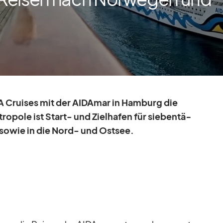
DA Crui­ses mit der AI­DA­mar in Ham­burg die
tro­pole ist Start- und Ziel­ha­fen für sie­ben­tä­
so­wie in die Nord- und Ost­see.