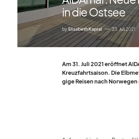
in die Ostsee
by
Elisabeth Kapral
23. Juli 2021
Am 31. Juli 2021 er­öff­net AI
Kreuz­fahrt­sai­son. Die Elb­me­
gige Rei­sen nach Nor­we­gen 