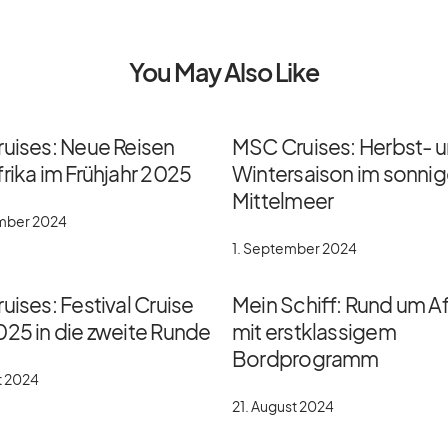
You May Also Like
ruises: Neue Reisen
MSC Cruises: Herbst- 
rika im Frühjahr 2025
Wintersaison im sonni
Mittelmeer
ember 2024
1. September 2024
uises: Festival Cruise
Mein Schiff: Rund um Af
025 in die zweite Runde
mit erstklassigem
Bordprogramm
t 2024
21. August 2024