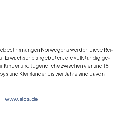
ei­se­be­stim­mun­gen Nor­we­gens wer­den diese Rei­
 für Er­wach­sene an­ge­bo­ten, die voll­stän­dig ge­
 Kin­der und Ju­gend­li­che zwi­schen vier und 18
a­bys und Klein­kin­der bis vier Jahre sind da­von
www.aida.de