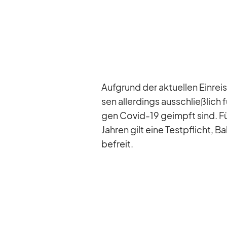
Auf­grund der ak­tu­el­len Ein­r
sen al­ler­dings aus­schließ­lich
gen Co­vid-19 ge­impft sind. Für
Jah­ren gilt eine Test­pflicht, B
be­freit.