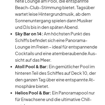
nete Lounge am Pool, die ent­spannte
Beach-Club-Stim­mung bie­tet. Tags­über
war­tet leise Hin­ter­grund­mu­sik, ab dem
Son­nen­un­ter­gang spie­len dann Mu­si­ker
und DJs bis in den spä­ten Abend.
Sky Bar on 14:
Am höchs­ten Punkt des
Schiffs be­fin­det sich eine Pan­orama-
Lounge im Freien – ideal für ent­span­nende
Cock­tails und eine atem­be­rau­bende Aus­
sicht auf das Meer.
Atoll Pool & Bar:
Ein ge­müt­li­cher Pool im
hin­te­ren Teil des Schif­fes auf Deck 10, der
den gan­zen Tag über eine ent­spannte At­
mo­sphäre bie­tet.
He­lios Pool & Bar:
Ein Pan­ora­ma­pool nur
für Er­wach­sene und die ul­ti­ma­tive Chill-