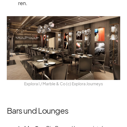
ren.
Ex­plora I /​ Marble & Co (c) Ex­plora Jour­neys
Bars und Lounges