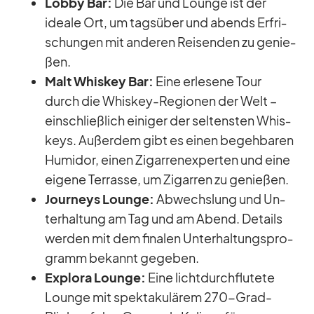
Lobby Bar:
Die Bar und Lounge ist der
ideale Ort, um tags­über und abends Er­fri­
schun­gen mit an­de­ren Rei­sen­den zu ge­nie­
ßen.
Malt Whis­key Bar:
Eine er­le­sene Tour
durch die Whis­key-Re­gio­nen der Welt –
ein­schließ­lich ei­ni­ger der sel­tens­ten Whis­
keys. Au­ßer­dem gibt es ei­nen be­geh­ba­ren
Hu­mi­dor, ei­nen Zi­gar­ren­ex­per­ten und eine
ei­gene Ter­rasse, um Zi­gar­ren zu ge­nie­ßen.
Jour­neys Lounge:
Ab­wechs­lung und Un­
ter­hal­tung am Tag und am Abend. De­tails
wer­den mit dem fi­na­len Un­ter­hal­tungs­pro­
gramm be­kannt ge­ge­ben.
Ex­plora Lounge:
Eine licht­durch­flu­tete
Lounge mit spek­ta­ku­lä­rem 270-Grad-