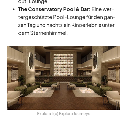
out-Lounge.
The Con­ser­va­tory Pool & Bar:
Eine wet­
ter­ge­schützte Pool-Lounge für den gan­
zen Tag und nachts ein Ki­no­er­leb­nis un­ter
dem Ster­nen­him­mel.
Ex­plora I (c) Ex­plora Jour­neys