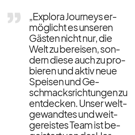
„Ex­plora Jour­neys er­
mög­licht es un­se­ren
Gäs­ten nicht nur, die
Welt zu be­rei­sen, son­
dern diese auch zu pro­
bie­ren und ak­tiv neue
Spei­sen und Ge­
schmacks­rich­tun­gen zu
ent­de­cken. Un­ser welt­
ge­wand­tes und weit­
ge­reis­tes Team ist be­