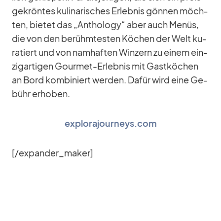
ge­krön­tes ku­li­na­ri­sches Er­leb­nis gön­nen möch­
ten, bie­tet das „An­tho­logy“ aber auch Me­nüs,
die von den be­rühm­tes­ten Kö­chen der Welt ku­
ra­tiert und von nam­haf­ten Win­zern zu ei­nem ein­
zig­ar­ti­gen Gour­met-Er­leb­nis mit Gast­kö­chen
an Bord kom­bi­niert wer­den. Da­für wird eine Ge­
bühr er­ho­ben.
explorajourneys.com
[/​expander_​maker]