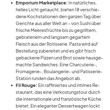
Em­po­rium Mar­ket­place:
In na­tür­li­ches,
hel­les Licht ge­taucht, bie­ten 18 ver­schie­
dene Koch­sta­tio­nen den gan­zen Tag über
Ge­richte aus al­ler Welt an – von Su­shi über
fri­sche Mee­res­früchte bis zu ge­grill­tem,
ge­bra­te­nem und lang­sam ge­gar­tem
Fleisch aus der Ro­tis­se­rie. Pasta wird auf
Be­stel­lung zu­be­rei­tet und es gibt frisch
ge­ba­ckene Piz­zen und Brot so­wie haus­ge­
machte Sand­wi­ches. Eine Charcuterie‑,
Fromagerie‑, Bou­lan­ge­rie- und Pa­tis­se­rie-
Sta­tion run­den das An­ge­bot ab.
Fil Rouge:
Ein raf­fi­nier­tes und in­ti­mes Re­
stau­rant, das eine Ver­kos­tungs­tour durch
die in­ter­na­tio­nale und fran­zö­si­sche Kü­che
bie­tet. Ein ele­gan­ter Des­sert­wa­gen lockt