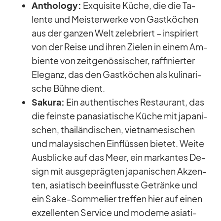
An­tho­logy:
Ex­qui­site Kü­che, die die Ta­
lente und Meis­ter­werke von Gast­kö­chen
aus der gan­zen Welt ze­le­briert – in­spi­riert
von der Reise und ih­ren Zie­len in ei­nem Am­
bi­ente von zeit­ge­nös­si­scher, raf­fi­nier­ter
Ele­ganz, das den Gast­kö­chen als ku­li­na­ri­
sche Bühne dient.
Sa­kura:
Ein au­then­ti­sches Re­stau­rant, das
die feinste pa­n­asia­ti­sche Kü­che mit ja­pa­ni­
schen, thai­län­di­schen, viet­na­me­si­schen
und ma­lay­si­schen Ein­flüs­sen bie­tet. Weite
Aus­bli­cke auf das Meer, ein mar­kan­tes De­
sign mit aus­ge­präg­ten ja­pa­ni­schen Ak­zen­
ten, asia­tisch be­ein­flusste Ge­tränke und
ein Sake-Som­me­lier tref­fen hier auf ei­nen
ex­zel­len­ten Ser­vice und mo­derne asia­ti­