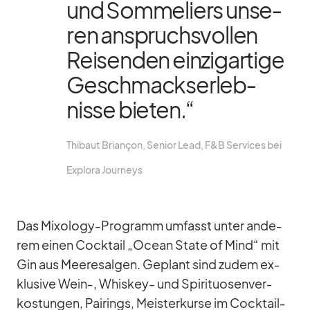
und Som­me­liers un­se­
ren an­spruchs­vol­len
Rei­sen­den ein­zig­ar­tige
Ge­schmacks­er­leb­
nisse bie­ten.“
Thibaut Brian­çon, Se­nior Lead, F&B Ser­vices bei
Ex­plora Jour­neys
Das Mixology-Pro­gramm um­fasst un­ter an­de­
rem ei­nen Cock­tail „Ocean State of Mind“ mit
Gin aus Mee­res­al­gen. Ge­plant sind zu­dem ex­
klu­sive Wein‑, Whis­key- und Spi­ri­tuo­sen­ver­
kos­tun­gen, Pai­rings, Meis­ter­kurse im Cock­tail­