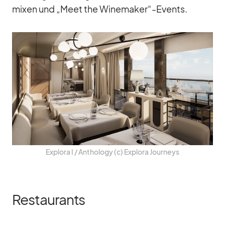
mi­xen und „Meet the Winemaker“-Events.
Ex­plora I /​ An­tho­logy (c) Ex­plora Jour­neys
Restaurants