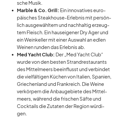
sche Mu­sik.
Marble & Co. Grill:
Ein in­no­va­ti­ves eu­ro­
päi­sches Steak­house-Er­leb­nis mit per­sön­
lich aus­ge­wähl­tem und nach­hal­tig er­zeug­
tem Fleisch. Ein haus­ei­ge­ner Dry Ager und
ein Wein­kel­ler mit ei­ner Aus­wahl an ed­len
Wei­nen run­den das Er­leb­nis ab.
Med Yacht Club:
Der „Med Yacht Club“
wurde von den bes­ten Strand­re­stau­rants
des Mit­tel­meers be­ein­flusst und ver­bin­det
die viel­fäl­ti­gen Kü­chen von Ita­lien, Spa­nien,
Grie­chen­land und Frank­reich. Die Weine
ver­kör­pern die An­bau­ge­biete des Mit­tel­
meers, wäh­rend die fri­schen Säfte und
Cock­tails die Zu­ta­ten der Re­gion wür­di­
gen.