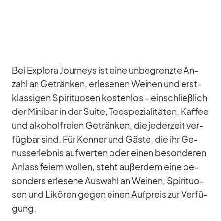
Bei Ex­plora Jour­neys ist eine un­be­grenzte An­
zahl an Ge­trän­ken, er­le­se­nen Wei­nen und erst­
klas­si­gen Spi­ri­tuo­sen kos­ten­los – ein­schließ­lich
der Mi­ni­bar in der Suite, Tee­spe­zia­li­tä­ten, Kaf­fee
und al­ko­hol­freien Ge­trän­ken, die je­der­zeit ver­
füg­bar sind. Für Ken­ner und Gäste, die ihr Ge­
nuss­erleb­nis auf­wer­ten oder ei­nen be­son­de­ren
An­lass fei­ern wol­len, steht au­ßer­dem eine be­
son­ders er­le­sene Aus­wahl an Wei­nen, Spi­ri­tuo­
sen und Li­kö­ren ge­gen ei­nen Auf­preis zur Ver­fü­
gung.