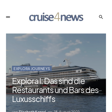
EXPLORA JOURNEYS
Explora I: Das sind die
Restaurants und Bars des
Luxusschiffs
von
Elisabeth Kapral
18. August 2022