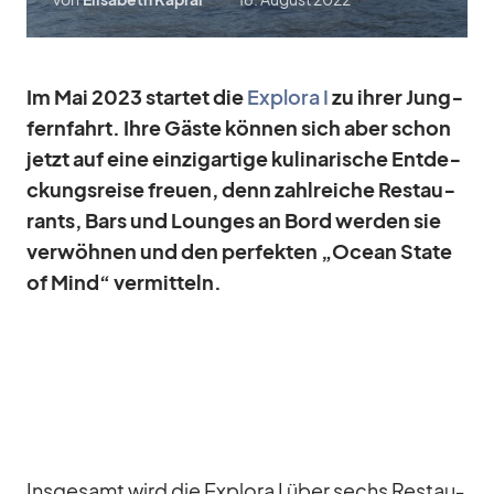
Im Mai 2023 star­tet die
Ex­plora I
zu ih­rer Jung­
fern­fahrt. Ihre Gäste kön­nen sich aber schon
jetzt auf eine ein­zig­ar­tige ku­li­na­ri­sche Ent­de­
ckungs­reise freuen, denn zahl­rei­che Re­stau­
rants, Bars und Loun­ges an Bord wer­den sie
ver­wöh­nen und den per­fek­ten „Ocean State
of Mind“
ver­mit­teln
.
Ins­ge­samt wird die Ex­plora I über sechs Re­stau­