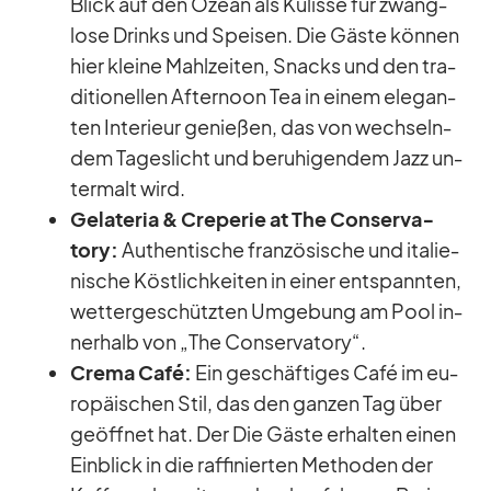
Blick auf den Ozean als Ku­lisse für zwang­
lose Drinks und Spei­sen. Die Gäste kön­nen
hier kleine Mahl­zei­ten, Snacks und den tra­
di­tio­nel­len Af­ter­noon Tea in ei­nem ele­gan­
ten In­te­ri­eur ge­nie­ßen, das von wech­seln­
dem Ta­ges­licht und be­ru­hi­gen­dem Jazz un­
ter­malt wird.
Ge­la­te­ria & Cre­pe­rie at The Con­ser­va­
tory:
Au­then­ti­sche fran­zö­si­sche und ita­lie­
ni­sche Köst­lich­kei­ten in ei­ner ent­spann­ten,
wet­ter­ge­schütz­ten Um­ge­bung am Pool in­
ner­halb von „The Con­ser­va­tory“.
Crema Café:
Ein ge­schäf­ti­ges Café im eu­
ro­päi­schen Stil, das den gan­zen Tag über
ge­öff­net hat. Der Die Gäste er­hal­ten ei­nen
Ein­blick in die raf­fi­nier­ten Me­tho­den der