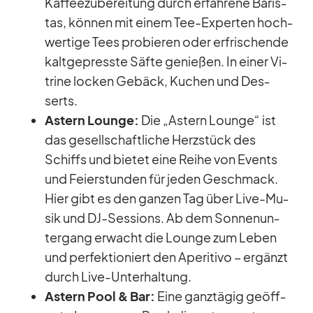
Kaf­fee­zu­be­rei­tung durch er­fah­rene Ba­ris­
tas, kön­nen mit ei­nem Tee-Ex­per­ten hoch­
wer­tige Tees pro­bie­ren oder er­fri­schende
kalt­ge­presste Säfte ge­nie­ßen. In ei­ner Vi­
trine lo­cken Ge­bäck, Ku­chen und Des­
serts.
As­tern Lounge:
Die „As­tern Lounge“ ist
das ge­sell­schaft­li­che Herz­stück des
Schiffs und bie­tet eine Reihe von Events
und Fei­er­stun­den für je­den Ge­schmack.
Hier gibt es den gan­zen Tag über Live-Mu­
sik und DJ-Ses­si­ons. Ab dem Son­nen­un­
ter­gang er­wacht die Lounge zum Le­ben
und per­fek­tio­niert den Ape­ri­tivo – er­gänzt
durch Live-Un­ter­hal­tung.
As­tern Pool & Bar:
Eine ganz­tä­gig ge­öff­