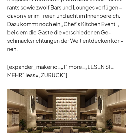
rants so­wie zwölf Bars und Loun­ges ver­fü­gen –
da­von vier im Freien und acht im In­nen­be­reich.
Dazu kommt noch ein „Chef’s Kit­chen Event“,
bei dem die Gäste die ver­schie­de­nen Ge­
schmacks­rich­tun­gen der Welt ent­de­cken kön­
nen.
[expander_​maker id=„1“ more=„LESEN SIE
MEHR“ less=„ZURÜCK“]