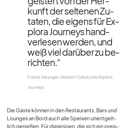
geis­tert von der Her­
kunft der sel­te­nen Zu­
ta­ten, die ei­gens für Ex­
plora Jour­neys hand­
ver­le­sen wer­den, und
weiß viel dar­über zu be­
rich­ten.“
Franck Ga­r­an­ger, Head of Cu­linary bei Ex­plora
Jour­neys
Die Gäste kön­nen in den Re­stau­rants, Bars und
Loun­ges an Bord auch alle Spei­sen un­ent­gelt­
lich ge­nie­ßen. Für die­je­ni­gen, die sich ein preis­