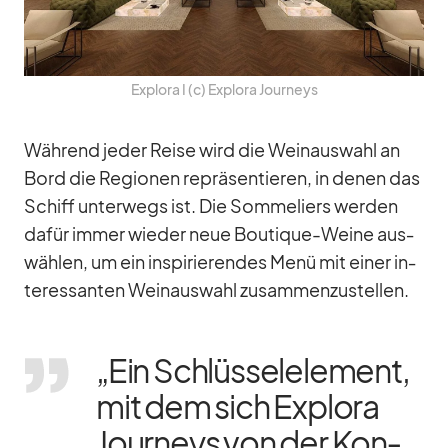
Ex­plora I (c) Ex­plora Jour­neys
Wäh­rend je­der Reise wird die Wein­aus­wahl an
Bord die Re­gio­nen re­prä­sen­tie­ren, in de­nen das
Schiff un­ter­wegs ist. Die Som­me­liers wer­den
da­für im­mer wie­der neue Bou­tique-Weine aus­
wäh­len, um ein in­spi­rie­ren­des Menü mit ei­ner in­
ter­es­san­ten Wein­aus­wahl zu­sam­men­zu­stel­len.
„Ein Schlüs­sel­ele­ment,
mit dem sich Ex­plora
Jour­neys von der Kon­