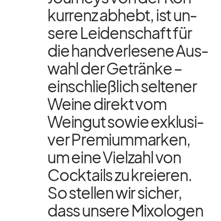
kur­renz ab­hebt, ist un­
sere Lei­den­schaft für
die hand­ver­le­sene Aus­
wahl der Ge­tränke –
ein­schließ­lich sel­te­ner
Weine di­rekt vom
Wein­gut so­wie ex­klu­si­
ver Pre­mi­um­mar­ken,
um eine Viel­zahl von
Cock­tails zu kre­ieren.
So stel­len wir si­cher,
dass un­sere Mixolo­gen