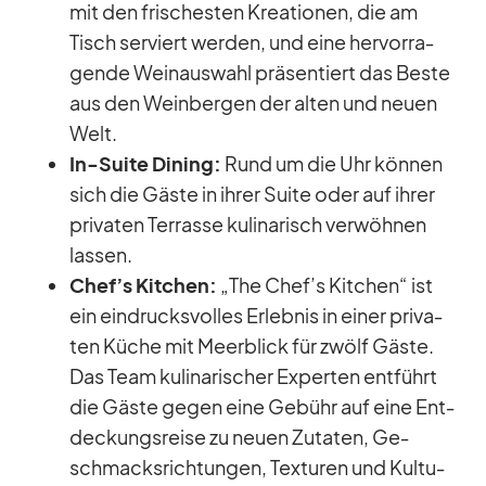
mit den fri­sches­ten Krea­tio­nen, die am
Tisch ser­viert wer­den, und eine her­vor­ra­
gende Wein­aus­wahl prä­sen­tiert das Beste
aus den Wein­ber­gen der al­ten und neuen
Welt.
In-Suite Di­ning:
Rund um die Uhr kön­nen
sich die Gäste in ih­rer Suite oder auf ih­rer
pri­va­ten Ter­rasse ku­li­na­risch ver­wöh­nen
las­sen.
Chef’s Kit­chen:
„The Chef’s Kit­chen“ ist
ein ein­drucks­vol­les Er­leb­nis in ei­ner pri­va­
ten Kü­che mit Meer­blick für zwölf Gäste.
Das Team ku­li­na­ri­scher Ex­per­ten ent­führt
die Gäste ge­gen eine Ge­bühr auf eine Ent­
de­ckungs­reise zu neuen Zu­ta­ten, Ge­
schmacks­rich­tun­gen, Tex­tu­ren und Kul­tu­