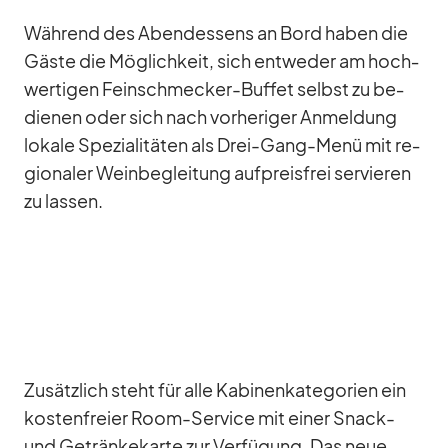
Wäh­rend des Abend­essens an Bord ha­ben die
Gäste die Mög­lich­keit, sich ent­we­der am hoch­
wer­ti­gen Fein­schme­cker-Buf­fet selbst zu be­
die­nen oder sich nach vor­he­ri­ger An­mel­dung
lo­kale Spe­zia­li­tä­ten als Drei-Gang-Menü mit re­
gio­na­ler Wein­be­glei­tung auf­preis­frei ser­vie­ren
zu las­sen.
Zu­sätz­lich steht für alle Ka­bi­nen­ka­te­go­rien ein
kos­ten­freier Room-Ser­vice mit ei­ner Snack-
und Ge­trän­ke­karte zur Ver­fü­gung. Das neue