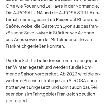
Orte wie Rouen und Le Havre in der Nor­man­die.
Die A‑ROSA LUNA und die A‑ROSA STELLA un­
ter­nah­men ins­ge­samt 65 Rei­sen auf Rhône und
Saône, wo­bei die Gäste von Lyon aus das fran­
zö­si­sche Sa­voir-vi­vre in Städ­ten wie Avi­gnon
und Arles so­wie an der Mit­tel­meer­küste von
Frank­reich ge­nie­ßen konn­ten.
Die drei Schiffe be­fin­den sich nun in der ge­plan­
ten Win­ter­lie­ge­zeit und wer­den für die kom­
mende Sai­son vor­be­rei­tet. Ab 2023 wird die er­
wei­terte Pre­mi­um­stra­te­gie von A‑ROSA dann
flot­ten­weit um­ge­setzt und so­mit auch das Rei­
se­er­leb­nis im Fahrt­ge­biet Frank­reich deut­lich
ge­stei­gert.