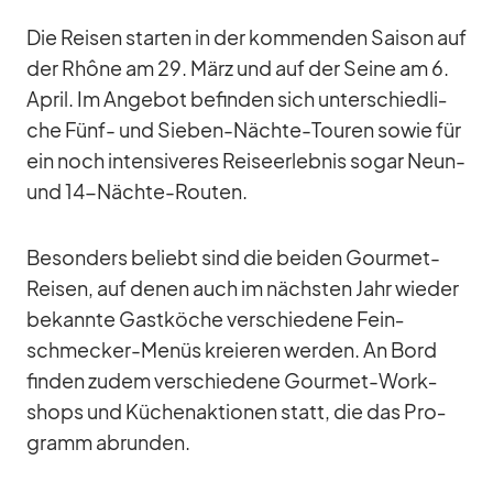
Die Rei­sen star­ten in der kom­men­den Sai­son auf
der Rhône am 29. März und auf der Seine am 6.
April. Im An­ge­bot be­fin­den sich un­ter­schied­li­
che Fünf- und Sie­ben-Nächte-Tou­ren so­wie für
ein noch in­ten­si­ve­res Rei­se­er­leb­nis so­gar Neun-
und 14-Nächte-Rou­ten.
Be­son­ders be­liebt sind die bei­den Gour­met-
Rei­sen, auf de­nen auch im nächs­ten Jahr wie­der
be­kannte Gast­kö­che ver­schie­dene Fein­
schme­cker-Me­nüs kre­ieren wer­den. An Bord
fin­den zu­dem ver­schie­dene Gour­met-Work­
shops und Kü­chen­ak­tio­nen statt, die das Pro­
gramm ab­run­den.