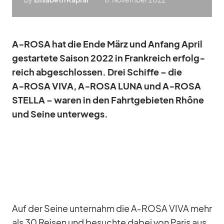
A‑ROSA hat die Ende März und An­fang April
ge­star­tete Sai­son 2022 in Frank­reich er­folg­
reich ab­ge­schlos­sen. Drei Schiffe – die
A‑ROSA VIVA, A‑ROSA LUNA und A‑ROSA
STELLA – wa­ren in den Fahrt­ge­bie­ten Rhône
und Seine un­ter­wegs.
Auf der Seine un­ter­nahm die A‑ROSA VIVA mehr
als 30 Rei­sen und be­suchte da­bei von Pa­ris aus