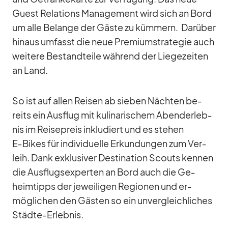
Guest Re­la­ti­ons Ma­nage­ment wird sich an Bord
um alle Be­lange der Gäste zu küm­mern. Dar­über
hin­aus um­fasst die neue Pre­mi­um­stra­te­gie auch
wei­tere Be­stand­teile wäh­rend der Lie­ge­zei­ten
an Land.
So ist auf al­len Rei­sen ab sie­ben Näch­ten be­
reits ein Aus­flug mit ku­li­na­ri­schem Aben­d­er­leb­
nis im Rei­se­preis in­klu­diert und es ste­hen
E‑Bikes für in­di­vi­du­elle Er­kun­dun­gen zum Ver­
leih. Dank ex­klu­si­ver De­sti­na­tion Scouts ken­nen
die Aus­flug­s­exper­ten an Bord auch die Ge­
heim­tipps der je­wei­li­gen Re­gio­nen und er­
mög­li­chen den Gäs­ten so ein un­ver­gleich­li­ches
Städte-Er­leb­nis.