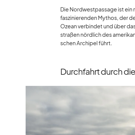
Die Nord­west­pas­sage ist ein 
fas­zi­nie­ren­den My­thos, der d
Ozean ver­bin­det und über das
stra­ßen nörd­lich des ame­ri­ka
schen Ar­chi­pel führt.
Durchfahrt durch d