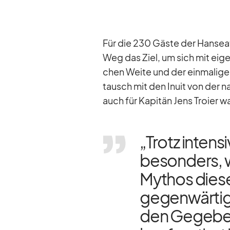
Für die 230 Gäste der Han­sea­tic
Weg das Ziel, um sich mit ei­ge­
chen Weite und der ein­ma­li­ge
tausch mit den Inuit von der na­
auch für Ka­pi­tän Jens Troier wa
„Trotz in­ten­s
be­son­ders, 
My­thos die­ser
ge­gen­wär­ti
den Ge­ge­ben