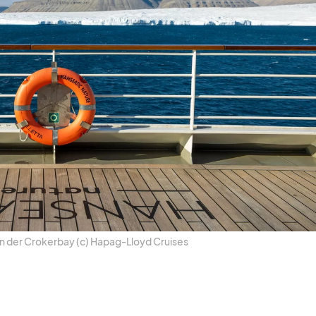
 in der Cro­ker­bay (c) Ha­pag-Lloyd Crui­ses