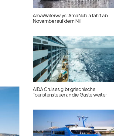
AmaWaterways: AmaNubia fährt ab
November auf dem Nil
AIDA Cruises gibt griechische
Touristensteuer an die Gäste weiter