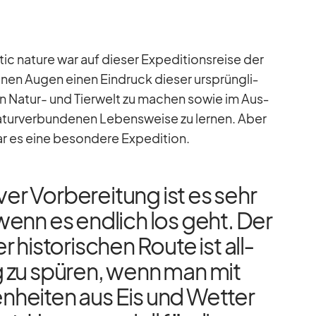
 na­ture war auf die­ser Ex­pe­di­ti­ons­reise der
nen Au­gen ei­nen Ein­druck die­ser ur­sprüng­li­
n Na­tur- und Tier­welt zu ma­chen so­wie im Aus­
tur­ver­bun­de­nen Le­bens­weise zu ler­nen. Aber
r es eine be­son­dere Ex­pe­di­tion.
i­ver Vor­be­rei­tung ist es sehr
wenn es end­lich los geht. Der
 his­to­ri­schen Route ist all­
g zu spü­ren, wenn man mit
­hei­ten aus Eis und Wet­ter