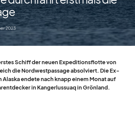
age
ber 2023
ers­tes Schiff der neuen Ex­pe­di­ti­ons­flotte von
reich
die Nord­west­pas­sage
ab­sol­viert. Die Ex­
 in Alaska en­dete nach knapp ei­nem Mo­nat auf
­ent­de­cker in Kan­ger­lus­suaq in Grön­land.