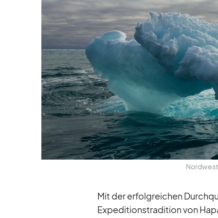
Nord­west
Mit der er­folg­rei­chen Durch­q
Ex­pe­di­ti­ons­tra­di­tion von H