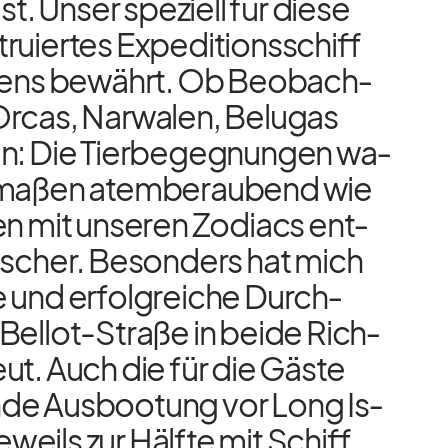
ist. Un­ser spe­zi­ell für diese
u­ier­tes Ex­pe­di­ti­ons­schiff
tens be­währt. Ob Be­ob­ach­
r­cas, Nar­wa­len, Be­lugas
en: Die Tier­be­geg­nun­gen wa­
­ma­ßen atem­be­rau­bend wie
en mit un­se­ren Zo­diacs ent­
­scher. Be­son­ders hat mich
 und er­folg­rei­che Durch­
Bel­lot-Straße in beide Rich­
eut. Auch die für die Gäste
nde Aus­boo­tung vor Long Is­
je­weils zur Hälfte mit Schiff