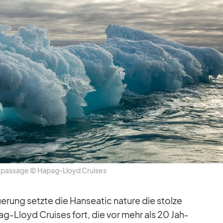
­pas­sage © Ha­pag-Lloyd Crui­ses
ue­rung setzte die Han­sea­tic na­ture die stolze
a­pag-Lloyd Crui­ses fort, die vor mehr als 20 Jah­