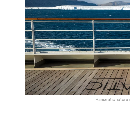
Han­sea­tic na­ture