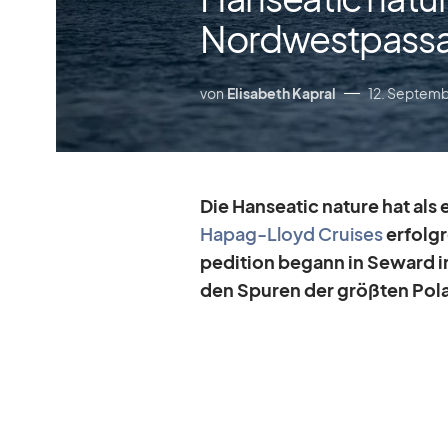
Nordwestpass
von
Elisabeth Kapral
12. Septem
Die Han­sea­tic na­ture hat als 
Ha­pag-Lloyd Crui­ses
er­folg­
pe­di­tion be­gann in Se­ward
den Spu­ren der größ­ten Po­lar