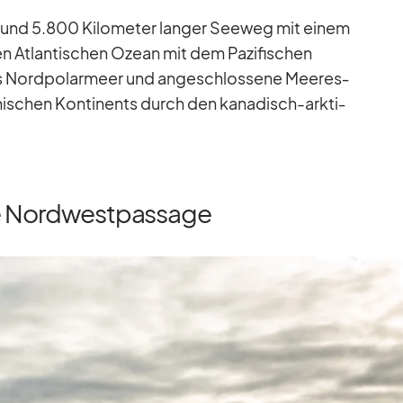
rund 5.800 Ki­lo­me­ter lan­ger See­weg mit ei­nem
en At­lan­ti­schen Ozean mit dem Pa­zi­fi­schen
 Nord­po­lar­meer und an­ge­schlos­sene Mee­res­
­ni­schen Kon­ti­nents durch den ka­na­disch-ark­ti­
ie Nordwestpassage