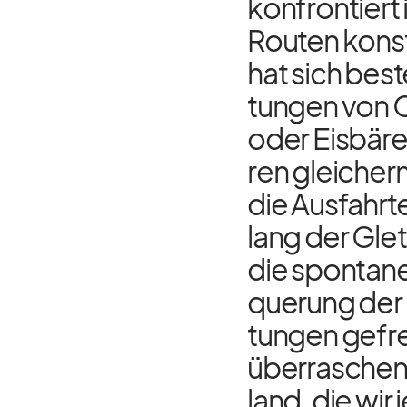
kon­fron­tiert 
Rou­ten kon­str
hat sich bes­
tun­gen von O
oder Eis­bä­r
ren glei­cher
die Aus­fahr­t
lang der Glet
die spon­tane
que­rung der 
tun­gen ge­fr
über­ra­sche
land, die wir 