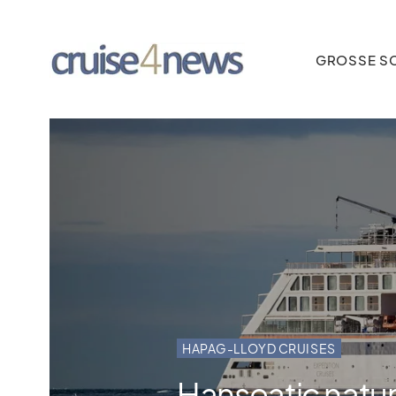
GROSSE SC
HAPAG-LLOYD CRUISES
Hanseatic natur