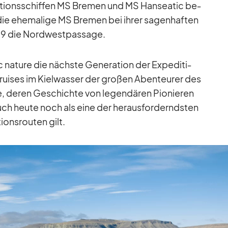
i­ti­ons­schif­fen MS Bre­men und MS Han­sea­tic be­
ie ehe­ma­lige MS Bre­men bei ih­rer sa­gen­haf­ten
19 die Nord­west­pas­sage.
 na­ture die nächste Ge­ne­ra­tion der Ex­pe­di­ti­
i­ses im Kiel­was­ser der gro­ßen Aben­teu­rer des
e, de­ren Ge­schichte von le­gen­dä­ren Pio­nie­ren
ch heute noch als eine der her­aus­for­dernds­ten
­ons­rou­ten gilt.