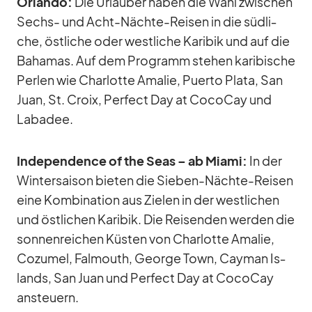
Or­lando:
Die Ur­lau­ber ha­ben die Wahl zwi­schen
Sechs- und Acht-Nächte-Rei­sen in die süd­li­
che, öst­li­che oder west­li­che Ka­ri­bik und auf die
Ba­ha­mas. Auf dem Pro­gramm ste­hen ka­ri­bi­sche
Per­len wie Char­lotte Ama­lie, Pu­erto Plata, San
Juan, St. Croix, Per­fect Day at Co­co­Cay und
Laba­dee.
In­de­pen­dence of the Seas – ab Mi­ami:
In der
Win­ter­sai­son bie­ten die Sie­ben-Nächte-Rei­sen
eine Kom­bi­na­tion aus Zie­len in der west­li­chen
und öst­li­chen Ka­ri­bik. Die Rei­sen­den wer­den die
son­nen­rei­chen Küs­ten von Char­lotte Ama­lie,
Co­zu­mel, Fal­mouth, Ge­orge Town, Cayman Is­
lands, San Juan und Per­fect Day at Co­co­Cay
an­steu­ern.