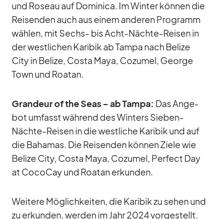
und Ro­seau auf Do­mi­nica. Im Win­ter kön­nen die
Rei­sen­den auch aus ei­nem an­de­ren Pro­gramm
wäh­len, mit Sechs- bis Acht-Nächte-Rei­sen in
der west­li­chen Ka­ri­bik ab Tampa nach Be­lize
City in Be­lize, Costa Maya, Co­zu­mel, Ge­orge
Town und Roa­tan.
Gran­deur of the Seas – ab Tampa:
Das An­ge­
bot um­fasst wäh­rend des Win­ters Sie­ben-
Nächte-Rei­sen in die west­li­che Ka­ri­bik und auf
die Ba­ha­mas. Die Rei­sen­den kön­nen Ziele wie
Be­lize City, Costa Maya, Co­zu­mel, Per­fect Day
at Co­co­Cay und Roa­tan er­kun­den.
Wei­tere Mög­lich­kei­ten, die Ka­ri­bik zu se­hen und
zu er­kun­den, wer­den im Jahr 2024 vor­ge­stellt.