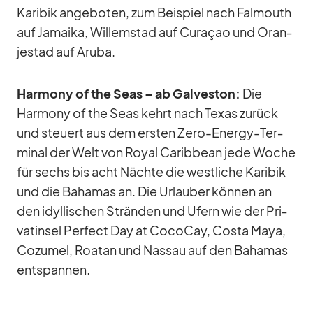
Ka­ri­bik an­ge­bo­ten, zum Bei­spiel nach Fal­mouth
auf Ja­maika, Wil­lem­stad auf Cu­ra­çao und Oran­
jes­tad auf Aruba.
Harm­ony of the Seas – ab Gal­ves­ton:
Die
Harm­ony of the Seas kehrt nach Te­xas zu­rück
und steu­ert aus dem ers­ten Zero-En­ergy-Ter­
mi­nal der Welt von Royal Ca­rib­bean jede Wo­che
für sechs bis acht Nächte die west­li­che Ka­ri­bik
und die Ba­ha­mas an. Die Ur­lau­ber kön­nen an
den idyl­li­schen Strän­den und Ufern wie der Pri­
vat­in­sel Per­fect Day at Co­co­Cay, Costa Maya,
Co­zu­mel, Roa­tan und Nas­sau auf den Ba­ha­mas
ent­span­nen.