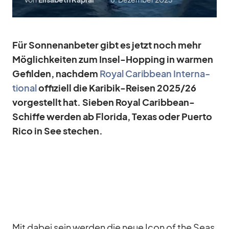
Für Son­nen­an­be­ter gibt es jetzt noch mehr
Mög­lich­kei­ten zum In­sel-Hop­ping in war­men
Ge­fil­den, nach­dem
Royal Ca­rib­bean In­ter­na­
tio­nal
of­fi­zi­ell die Ka­ri­bik-Rei­sen 2025/​26
vor­ge­stellt hat. Sie­ben Royal Ca­rib­bean-
Schiffe wer­den ab Flo­rida, Te­xas oder Pu­erto
Rico in See ste­chen.
Mit da­bei sein wer­den die neue Icon of the Seas