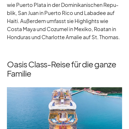
wie Pu­erto Plata in der Do­mi­ni­ka­ni­schen Re­pu­
blik, San Juan in Pu­erto Rico und Laba­dee auf
Haiti. Au­ßer­dem um­fasst sie High­lights wie
Costa Maya und Co­zu­mel in Me­xiko, Roa­tan in
Hon­du­ras und Char­lotte Ama­lie auf St. Tho­mas.
Oasis Class-Reise für die ganze
Familie