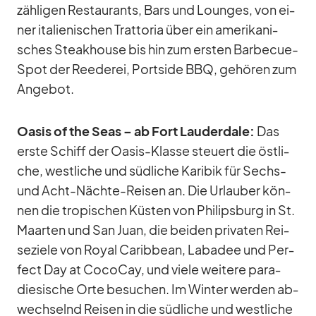
zäh­li­gen Re­stau­rants, Bars und Loun­ges, von ei­
ner ita­lie­ni­schen Trat­to­ria über ein ame­ri­ka­ni­
sches Steak­house bis hin zum ers­ten Bar­be­cue-
Spot der Ree­de­rei, Ports­ide BBQ, ge­hö­ren zum
An­ge­bot.
Oa­sis of the Seas – ab Fort Lau­derd­ale:
Das
erste Schiff der Oa­sis-Klasse steu­ert die öst­li­
che, west­li­che und süd­li­che Ka­ri­bik für Sechs-
und Acht-Nächte-Rei­sen an. Die Ur­lau­ber kön­
nen die tro­pi­schen Küs­ten von Phil­ips­burg in St.
Maar­ten und San Juan, die bei­den pri­va­ten Rei­
se­ziele von Royal Ca­rib­bean, Laba­dee und Per­
fect Day at Co­co­Cay, und viele wei­tere pa­ra­
die­si­sche Orte be­su­chen. Im Win­ter wer­den ab­
wech­selnd Rei­sen in die süd­li­che und west­li­che