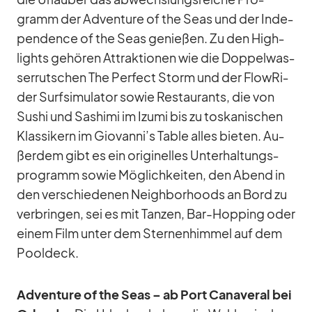
gramm der Ad­ven­ture of the Seas und der In­de­
pen­dence of the Seas ge­nie­ßen. Zu den High­
lights ge­hö­ren At­trak­tio­nen wie die Dop­pel­was­
ser­rut­schen The Per­fect Storm und der FlowRi­
der Surf­si­mu­la­tor so­wie Re­stau­rants, die von
Su­shi und Sas­himi im Izumi bis zu tos­ka­ni­schen
Klas­si­kern im Giovanni’s Ta­ble al­les bie­ten. Au­
ßer­dem gibt es ein ori­gi­nel­les Un­ter­hal­tungs­
pro­gramm so­wie Mög­lich­kei­ten, den Abend in
den ver­schie­de­nen Neigh­bor­hoods an Bord zu
ver­brin­gen, sei es mit Tan­zen, Bar-Hop­ping oder
ei­nem Film un­ter dem Ster­nen­him­mel auf dem
Pool­deck.
Ad­ven­ture of the Seas – ab Port Ca­na­ve­ral bei