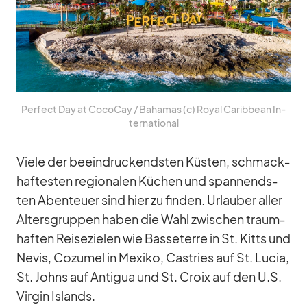
Per­fect Day at Co­co­Cay /​ Ba­ha­mas (c) Royal Ca­rib­bean In­
ter­na­tio­nal
Viele der be­ein­dru­ckends­ten Küs­ten, schmack­
haf­tes­ten re­gio­na­len Kü­chen und span­nends­
ten Aben­teuer sind hier zu fin­den. Ur­lau­ber al­ler
Al­ters­grup­pen ha­ben die Wahl zwi­schen traum­
haf­ten Rei­se­zie­len wie Bas­se­terre in St. Kitts und
Ne­vis, Co­zu­mel in Me­xiko, Cas­tries auf St. Lu­cia,
St. Johns auf An­ti­gua und St. Croix auf den U.S.
Vir­gin Is­lands.