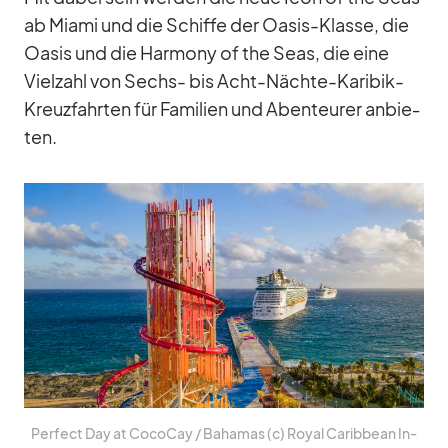
ab Mi­ami und die Schiffe der Oa­sis-Klasse, die
Oa­sis und die Harm­ony of the Seas, die eine
Viel­zahl von Sechs- bis Acht-Nächte-Ka­ri­bik-
Kreuz­fahr­ten für Fa­mi­lien und Aben­teu­rer an­bie­
ten.
Per­fect Day at Co­co­Cay /​ Ba­ha­mas (c) Royal Ca­rib­bean In­