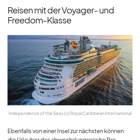
Reisen mit der Voyager- und
Freedom-Klasse
In­de­pen­dence of the Seas (c) Royal Ca­rib­bean In­ter­na­tio­nal
Eben­falls von ei­ner In­sel zur nächs­ten kön­nen
die Ur­lau­ber das ab­wechs­lungs­rei­che Pro­