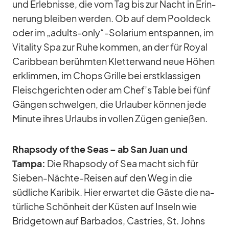
und Er­leb­nisse, die vom Tag bis zur Nacht in Er­in­
ne­rung blei­ben wer­den. Ob auf dem Pool­deck
oder im „adults-only“-Solarium ent­span­nen, im
Vi­ta­lity Spa zur Ruhe kom­men, an der für Royal
Ca­rib­bean be­rühm­ten Klet­ter­wand neue Hö­hen
er­klim­men, im Chops Grille bei erst­klas­si­gen
Fleisch­ge­rich­ten oder am Chef’s Ta­ble bei fünf
Gän­gen schwel­gen, die Ur­lau­ber kön­nen jede
Mi­nute ih­res Ur­laubs in vol­len Zü­gen ge­nie­ßen.
Rhap­sody of the Seas – ab San Juan und
Tampa:
Die Rhap­sody of Sea macht sich für
Sie­ben-Nächte-Rei­sen auf den Weg in die
süd­li­che Ka­ri­bik. Hier er­war­tet die Gäste die na­
tür­li­che Schön­heit der Küs­ten auf In­seln wie
Bridge­town auf Bar­ba­dos, Cas­tries, St. Johns