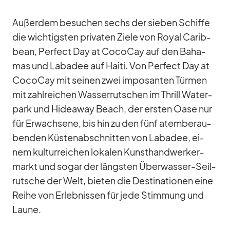
Au­ßer­dem be­su­chen sechs der sie­ben Schiffe
die wich­tigs­ten pri­va­ten Ziele von Royal Ca­rib­
bean, Per­fect Day at Co­co­Cay auf den Ba­ha­
mas und Laba­dee auf Haiti. Von Per­fect Day at
Co­co­Cay mit sei­nen zwei im­po­san­ten Tür­men
mit zahl­rei­chen Was­ser­rut­schen im Thrill Wa­ter­
park und Hidea­way Beach, der ers­ten Oase nur
für Er­wach­sene, bis hin zu den fünf atem­be­rau­
ben­den Küs­ten­ab­schnit­ten von Laba­dee, ei­
nem kul­tur­rei­chen lo­ka­len Kunst­hand­wer­ker­
markt und so­gar der längs­ten Über­was­ser-Seil­
rut­sche der Welt, bie­ten die De­sti­na­tio­nen eine
Reihe von Er­leb­nis­sen für jede Stim­mung und
Laune.