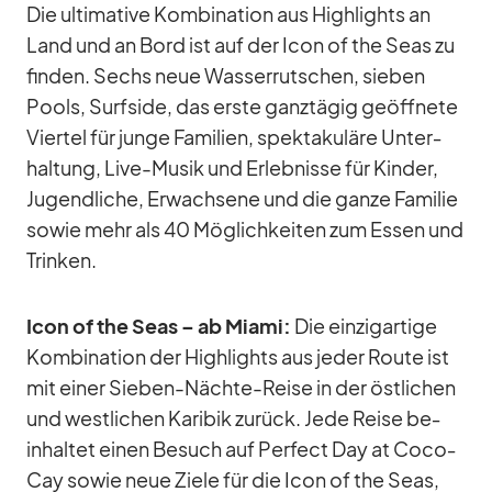
Die ul­ti­ma­tive Kom­bi­na­tion aus High­lights an
Land und an Bord ist auf der Icon of the Seas zu
fin­den. Sechs neue Was­ser­rut­schen, sie­ben
Pools, Surfs­ide, das erste ganz­tä­gig ge­öff­nete
Vier­tel für junge Fa­mi­lien, spek­ta­ku­läre Un­ter­
hal­tung, Live-Mu­sik und Er­leb­nisse für Kin­der,
Ju­gend­li­che, Er­wach­sene und die ganze Fa­mi­lie
so­wie mehr als 40 Mög­lich­kei­ten zum Es­sen und
Trin­ken.
Icon of the Seas – ab Mi­ami:
Die ein­zig­ar­tige
Kom­bi­na­tion der High­lights aus je­der Route ist
mit ei­ner Sie­ben-Nächte-Reise in der öst­li­chen
und west­li­chen Ka­ri­bik zu­rück. Jede Reise be­
inhal­tet ei­nen Be­such auf Per­fect Day at Co­co­
Cay so­wie neue Ziele für die Icon of the Seas,