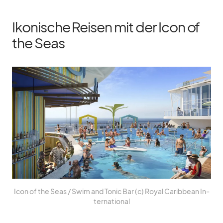
Ikonische Reisen mit der Icon of
the Seas
Icon of the Seas /​ Swim and To­nic Bar (c) Royal Ca­rib­bean In­
ter­na­tio­nal