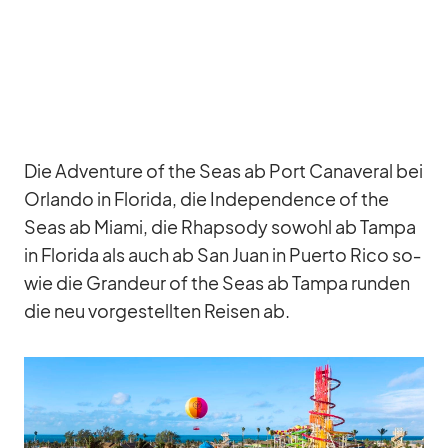
Die Ad­ven­ture of the Seas ab Port Ca­na­ve­ral bei
Or­lando in Flo­rida, die In­de­pen­dence of the
Seas ab Mi­ami, die Rhap­sody so­wohl ab Tampa
in Flo­rida als auch ab San Juan in Pu­erto Rico so­
wie die Gran­deur of the Seas ab Tampa run­den
die neu vor­ge­stell­ten Rei­sen ab.