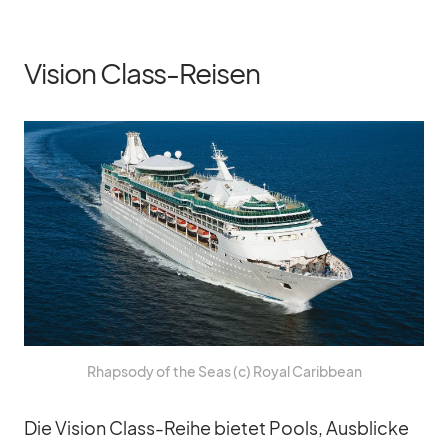
Vision Class-Reisen
Rhap­sody of the Seas (c) Royal Ca­rib­bean
Die Vi­sion Class-Reihe bie­tet Pools, Aus­bli­cke