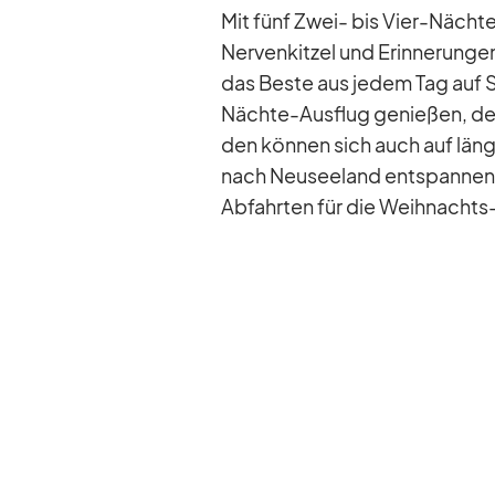
Mit fünf Zwei- bis Vier-Nächte
Ner­ven­kit­zel und Er­in­ne­run­g
das Beste aus je­dem Tag auf S
Nächte-Aus­flug ge­nie­ßen, der
den kön­nen sich auch auf län­
nach Neu­see­land ent­span­nen,
Ab­fahr­ten für die Weih­nachts-