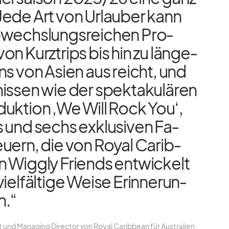
Jede Art von Ur­lau­ber kann
­wechs­lungs­rei­chen Pro­
n Kurz­trips bis hin zu län­ge­
rns von Asien aus reicht, und
is­sen wie der spek­ta­ku­lä­ren
­duk­tion ‚We Will Rock You‘,
 und sechs ex­klu­si­ven Fa­
teu­ern, die von Royal Ca­rib­
Wig­gly Fri­ends ent­wi­ckelt
iel­fäl­tige Weise Er­in­ne­run­
n.“
 und Ma­na­ging Di­rec­tor von Royal Ca­rib­bean für Aus­tra­lien