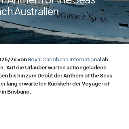
h Australien
2025/​26 von
Royal Ca­rib­bean In­ter­na­tio­nal
ab
en. Auf die Ur­lau­ber war­ten ac­tion­ge­la­dene
i­sen bis hin zum De­büt der An­them of the Seas
der lang er­war­te­ten Rück­kehr der Voy­a­ger of
 in Bris­bane.