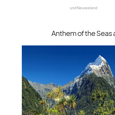
und Neu­see­land
Anthem of the Seas