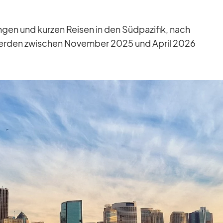
en und kur­zen Rei­sen in den Süd­pa­zi­fik, nach
 wer­den zwi­schen No­vem­ber 2025 und April 2026