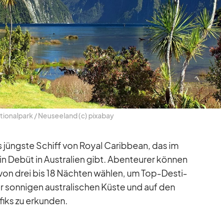
tio­nal­park /​ Neu­see­land (c) pix­a­bay
s jüngste Schiff von Royal Ca­rib­bean, das im
 De­büt in Aus­tra­lien gibt. Aben­teu­rer kön­nen
 von drei bis 18 Näch­ten wäh­len, um Top-De­sti­
er son­ni­gen aus­tra­li­schen Küste und auf den
­fiks zu er­kun­den.