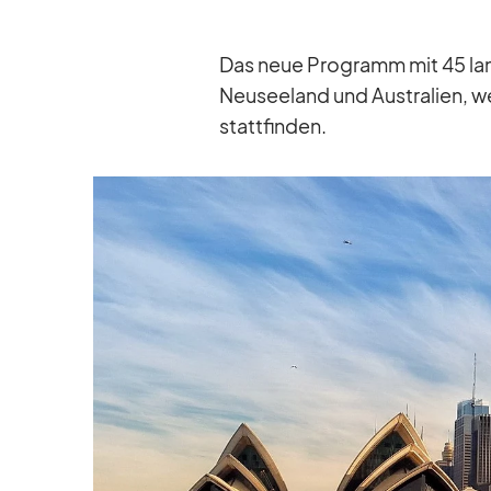
Das neue Pro­gramm mit 45 lan­g
Neu­see­land und Aus­tra­lien,
statt­fin­den.