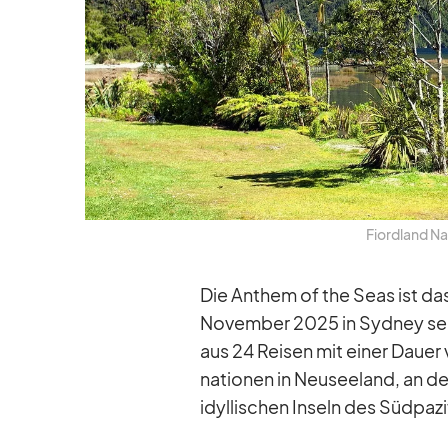
Fiord­land Na­
Die An­them of the Seas ist da
No­vem­ber 2025 in Syd­ney sein
aus 24 Rei­sen mit ei­ner Dauer
na­tio­nen in Neu­see­land, an d
idyl­li­schen In­seln des Süd­pa­zi