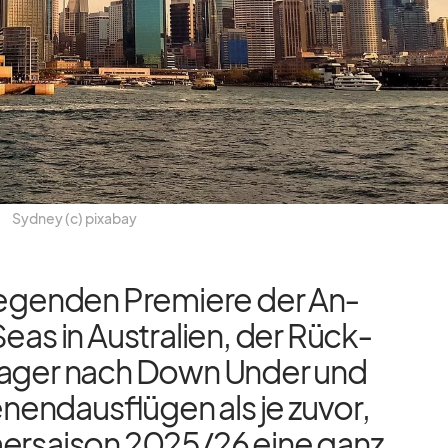
Syd­ney (c) pix­a­bay
re­gen­den Pre­miere der An­
eas in Aus­tra­lien, der Rück­
­a­ger nach Down Un­der und
end­aus­flü­gen als je zu­vor,
er­sai­son 2025/​26 eine ganz