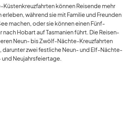
-Küs­ten­kreuz­fahr­ten kön­nen Rei­sende mehr
en er­le­ben, wäh­rend sie mit Fa­mi­lie und Freun­den
ee ma­chen, oder sie kön­nen ei­nen Fünf-
 nach Ho­bart auf Tas­ma­nien führt. Die Rei­sen­
ge­ren Neun- bis Zwölf-Nächte-Kreuz­fahr­ten
 dar­un­ter zwei fest­li­che Neun- und Elf-Nächte-
 und Neu­jahrs­fei­er­tage.