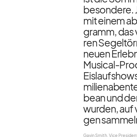
be­son­dere. 
mit ei­nem ab
gramm, das vo
ren Se­gel­tö
neuen Er­leb­n
Mu­si­cal-Pro
Eis­lauf­shows
mi­li­en­aben­
bean und den 
wur­den, auf v
gen sam­mel
Ga­vin Smith, Vice Pre­si­dent