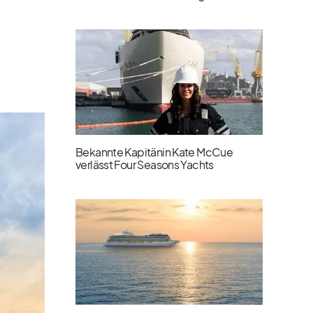
Bekannte Kapitänin Kate McCue
verlässt Four Seasons Yachts