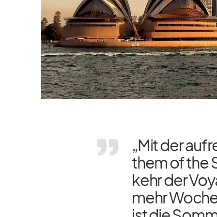
„Mit der auf­
them of the S
kehr der Voy
mehr Wo­chen­
ist die Som­m