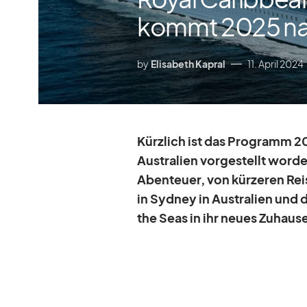
kommt 2025 nac
by
Elisabeth Kapral
11. April 2024
Kürz­lich ist das Pro­gramm 
Aus­tra­lien vor­ge­stellt wor­d
Aben­teuer, von kür­ze­ren Re
in Syd­ney in Aus­tra­lien und 
the Seas in ihr neues Zu­hause