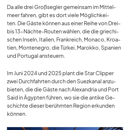
Da alle drei Groß­seg­ler ge­mein­sam im Mit­tel­
meer fah­ren, gibt es dort viele Mög­lich­kei­
ten. Die Gäste kön­nen aus ei­ner Reihe von Drei-
bis 13-Nächte-Rou­ten wäh­len, die die grie­chi­
schen In­seln, Ita­lien, Frank­reich, Mo­naco, Kroa­
tien, Mon­te­ne­gro, die Tür­kei, Ma­rokko, Spa­nien
und Por­tu­gal an­steu­ern.
Im Juni 2024 und 2025 plant die Star Clip­per
zwei Durch­fahr­ten durch den Su­ez­ka­nal an­zu­
bie­ten, die die Gäste nach Alex­an­dria und Port
Said in Ägyp­ten füh­ren, wo sie die an­tike Ge­
schichte die­ser be­rühm­ten Re­gion er­kun­den
kön­nen.