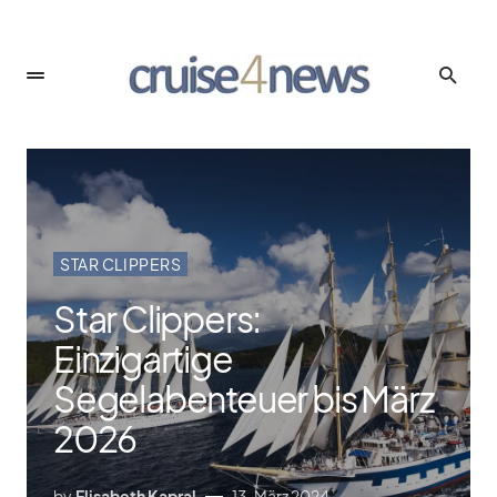
STAR CLIPPERS
Star Clippers:
Einzigartige
Segelabenteuer bis März
2026
by
Elisabeth Kapral
13. März 2024