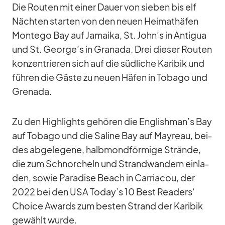
Die Rou­ten mit ei­ner Dauer von sie­ben bis elf
Näch­ten star­ten von den neuen Hei­mat­hä­fen
Mon­tego Bay auf Ja­maika, St. John’s in An­ti­gua
und St. George’s in Gra­nada. Drei die­ser Rou­ten
kon­zen­trie­ren sich auf die süd­li­che Ka­ri­bik und
füh­ren die Gäste zu neuen Hä­fen in To­bago und
Gre­nada.
Zu den High­lights ge­hö­ren die Englishman’s Bay
auf To­bago und die Sa­line Bay auf May­reau, bei­
des ab­ge­le­gene, halb­mond­för­mige Strände,
die zum Schnor­cheln und Strand­wan­dern ein­la­
den, so­wie Pa­ra­dise Beach in Car­ri­a­cou, der
2022 bei den USA Today’s 10 Best Rea­ders‘
Choice Awards zum bes­ten Strand der Ka­ri­bik
ge­wählt wurde.