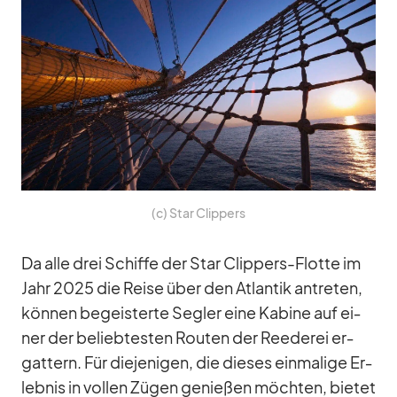
(c) Star Clip­pers
Da alle drei Schiffe der Star Clip­pers-Flotte im
Jahr 2025 die Reise über den At­lan­tik an­tre­ten,
kön­nen be­geis­terte Seg­ler eine Ka­bine auf ei­
ner der be­lieb­tes­ten Rou­ten der Ree­de­rei er­
gat­tern. Für die­je­ni­gen, die die­ses ein­ma­lige Er­
leb­nis in vol­len Zü­gen ge­nie­ßen möch­ten, bie­tet