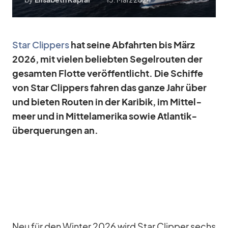
Star Clip­pers
hat seine Ab­fahr­ten bis März
2026, mit vie­len be­lieb­ten Se­gel­rou­ten der
ge­sam­ten Flotte ver­öf­fent­licht. Die Schiffe
von Star Clip­pers fah­ren das ganze Jahr über
und bie­ten Rou­ten in der Ka­ri­bik, im Mit­tel­
meer und in Mit­tel­ame­rika so­wie At­lan­tik­
über­que­run­gen an.
Neu für den Win­ter 2026 wird Star Clip­per sechs