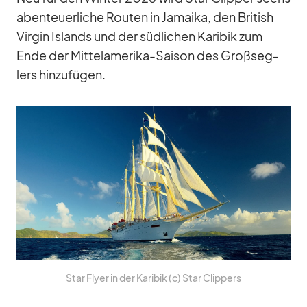
aben­teu­er­li­che Rou­ten in Ja­maika, den Bri­tish
Vir­gin Is­lands und der süd­li­chen Ka­ri­bik zum
Ende der Mit­tel­ame­rika-Sai­son des Groß­seg­
lers hin­zu­fü­gen.
Star Flyer in der Ka­ri­bik (c) Star Clip­pers