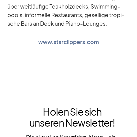
über weit­läu­fige Teak­holz­decks, Swim­ming­
pools, in­for­melle Re­stau­rants, ge­sel­lige tro­pi­
sche Bars an Deck und Piano-Loun­ges.
www.starclippers.com
Holen Sie sich
unseren Newsletter!