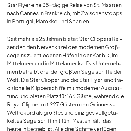
Star Flyer eine 35-tä­gige Reise von St. Maar­ten
nach Can­nes in Frank­reich, mit Zwi­schen­stopps
in Por­tu­gal, Ma­rokko und Spa­nien.
Seit mehr als 25 Jah­ren bie­tet Star Clip­pers Rei­
sen­den den Ner­ven­kit­zel des mo­der­nen Groß­
se­gelns zu ent­le­ge­nen Hä­fen in der Ka­ri­bik, im
Mit­tel­meer und in Mit­tel­ame­rika. Das Un­ter­neh­
men be­treibt drei der größ­ten Se­gel­schiffe der
Welt. Die Star Clip­per und die Star Flyer sind tra­
di­tio­nelle Klip­per­schiffe mit mo­der­ner Aus­stat­
tung und bie­ten Platz für 166 Gäste, wäh­rend die
Royal Clip­per mit 227 Gäs­ten den Guin­ness-
Welt­re­kord als größ­tes und ein­zi­ges voll­ge­ta­
kel­tes Se­gel­schiff mit fünf Mas­ten hält, das
heute in Be­trieb ist. Alle drei Schiffe ver­fü­gen