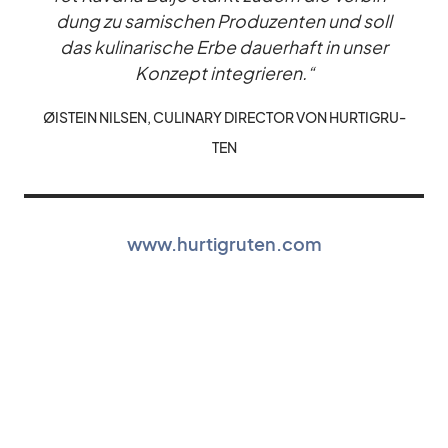
dung zu sa­mi­schen Pro­du­zen­ten und soll
das ku­li­na­ri­sche Erbe dau­er­haft in un­ser
Kon­zept in­te­grie­ren.“
ØIST­EIN NIL­SEN, CU­LINARY DI­REC­TOR VON HUR­TIG­RU­
TEN
www.hurtigruten.com