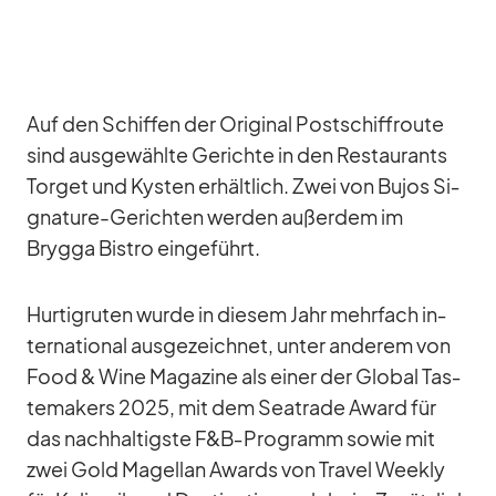
Auf den Schif­fen der Ori­gi­nal Post­schif­froute
sind aus­ge­wählte Ge­richte in den Re­stau­rants
Tor­get und Kys­ten er­hält­lich. Zwei von Bu­jos Si­
gna­ture-Ge­rich­ten wer­den au­ßer­dem im
Brygga Bis­tro ein­ge­führt.
Hur­tig­ru­ten wurde in die­sem Jahr mehr­fach in­
ter­na­tio­nal aus­ge­zeich­net, un­ter an­de­rem von
Food & Wine Ma­ga­zine als ei­ner der Glo­bal Tas­
tema­kers 2025, mit dem Sea­trade Award für
das nach­hal­tigste F&B‑Programm so­wie mit
zwei Gold Ma­gel­lan Awards von Tra­vel Weekly