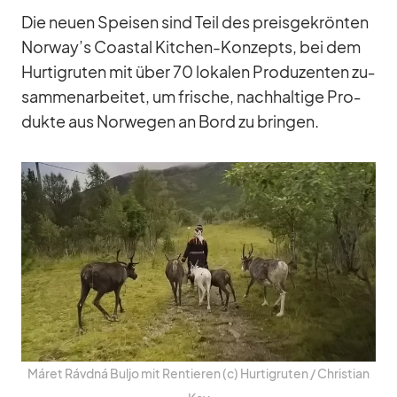
Die neuen Spei­sen sind Teil des preis­ge­krön­ten
Norway’s Co­as­tal Kit­chen-Kon­zepts, bei dem
Hur­tig­ru­ten mit über 70 lo­ka­len Pro­du­zen­ten zu­
sam­men­ar­bei­tet, um fri­sche, nach­hal­tige Pro­
dukte aus Nor­we­gen an Bord zu brin­gen.
Má­ret Rávdná Buljo mit Ren­tie­ren (c) Hur­tig­ru­ten /​ Chris­tian