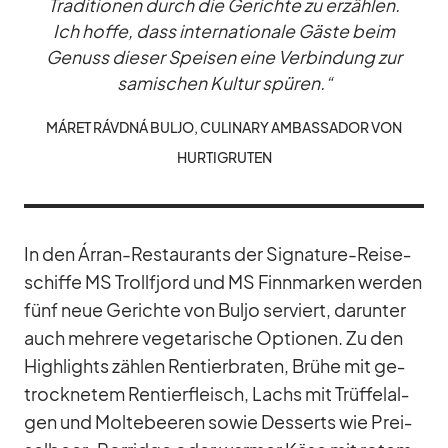
Tra­di­tio­nen durch die Ge­richte zu er­zäh­len.
Ich hoffe, dass in­ter­na­tio­nale Gäste beim
Ge­nuss die­ser Spei­sen eine Ver­bin­dung zur
sa­mi­schen Kul­tur spü­ren.“
MÁ­RET RÁVDNÁ BULJO, CU­LINARY AM­BASSA­DOR VON
HUR­TIG­RU­TEN
In den Ár­ran-Re­stau­rants der Si­gna­ture-Rei­se­
schiffe MS Troll­fjord und MS Finn­mar­ken wer­den
fünf neue Ge­richte von Buljo ser­viert, dar­un­ter
auch meh­rere ve­ge­ta­ri­sche Op­tio­nen. Zu den
High­lights zäh­len Ren­tier­bra­ten, Brühe mit ge­
trock­ne­tem Ren­tier­fleisch, Lachs mit Trüf­fel­al­
gen und Mol­te­bee­ren so­wie Des­serts wie Prei­