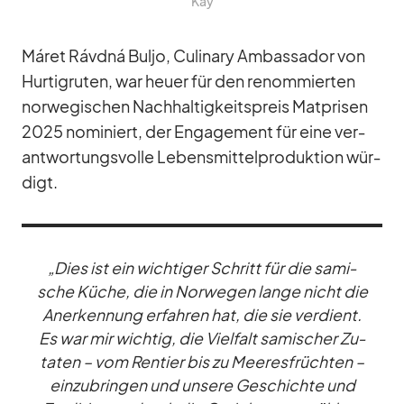
Kay
Má­ret Rávdná Buljo, Cu­linary Am­bassa­dor von
Hur­tig­ru­ten, war heuer für den re­nom­mier­ten
nor­we­gi­schen Nach­hal­tig­keits­preis Mat­pri­sen
2025 no­mi­niert, der En­ga­ge­ment für eine ver­
ant­wor­tungs­volle Le­bens­mit­tel­pro­duk­tion wür­
digt.
„Dies ist ein wich­ti­ger Schritt für die sa­mi­
sche Kü­che, die in Nor­we­gen lange nicht die
An­er­ken­nung er­fah­ren hat, die sie ver­dient.
Es war mir wich­tig, die Viel­falt sa­mi­scher Zu­
ta­ten – vom Ren­tier bis zu Mee­res­früch­ten –
ein­zu­brin­gen und un­sere Ge­schichte und