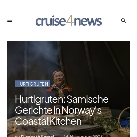
HURTIGRUTEN
Hurtigruten: Samische
Gerichte in Norway’s
Coastal Kitchen
by
Elisabeth Kapral
14. November 2025