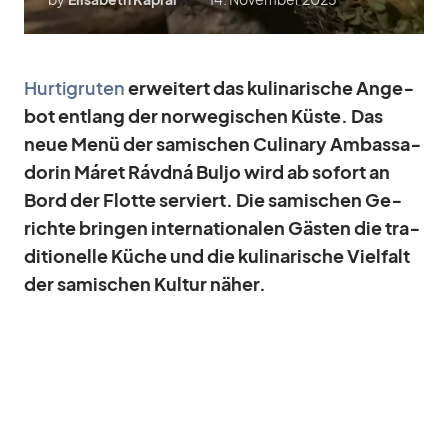
Hur­tig­ru­ten
er­wei­tert das ku­li­na­ri­sche An­ge­
bot ent­lang der nor­we­gi­schen Küste. Das
neue Menü der sa­mi­schen Cu­linary Am­bassa­
do­rin Má­ret Rávdná Buljo wird ab so­fort an
Bord der Flotte ser­viert. Die sa­mi­schen Ge­
richte brin­gen in­ter­na­tio­na­len Gäs­ten die tra­
di­tio­nelle Kü­che und die ku­li­na­ri­sche Viel­falt
der sa­mi­schen Kul­tur nä­her.