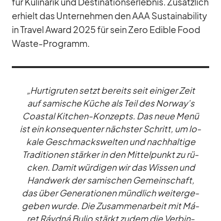
für Ku­li­na­rik und De­sti­na­ti­ons­er­leb­nis. Zu­sätz­lich
er­hielt das Un­ter­neh­men den AAA Sus­taina­bi­lity
in Tra­vel Award 2025 für sein Zero Edi­ble Food
Waste-Pro­gramm.
„Hur­tig­ru­ten setzt be­reits seit ei­ni­ger Zeit
auf sa­mi­sche Kü­che als Teil des Norway’s
Co­as­tal Kit­chen-Kon­zepts. Das neue Menü
ist ein kon­se­quen­ter nächs­ter Schritt, um lo­
kale Ge­schmacks­wel­ten und nach­hal­tige
Tra­di­tio­nen stär­ker in den Mit­tel­punkt zu rü­
cken. Da­mit wür­di­gen wir das Wis­sen und
Hand­werk der sa­mi­schen Ge­mein­schaft,
das über Ge­ne­ra­tio­nen münd­lich wei­ter­ge­
ge­ben wurde. Die Zu­sam­men­ar­beit mit Má­
ret Rávdná Buljo stärkt zu­dem die Ver­bin­