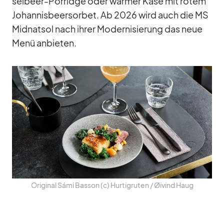
sel­beer-Por­ridge oder war­mer Käse mit ro­tem
Jo­han­nis­beer­sor­bet. Ab 2026 wird auch die MS
Mid­nat­sol nach ih­rer Mo­der­ni­sie­rung das neue
Menü an­bie­ten.
Ori­gi­nal Sámi Bas­son (c) Hur­tig­ru­ten /​ Øivind Haug