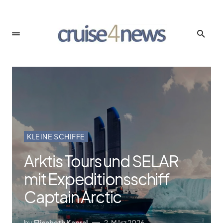
KLEINE SCHIFFE
Arktis Tours und SELAR
mit Expeditionsschiff
Captain Arctic
by
Elisabeth Kapral
2. März 2026