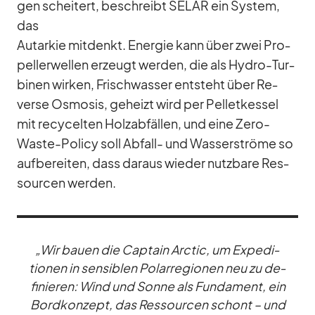
gen schei­tert, be­schreibt SELAR ein Sys­tem,
das
Aut­ar­kie mit­denkt. En­er­gie kann über zwei Pro­
pel­ler­wel­len er­zeugt wer­den, die als Hy­dro-Tur­
bi­nen wir­ken, Frisch­was­ser ent­steht über Re­
verse Os­mo­sis, ge­heizt wird per Pel­let­kes­sel
mit re­cy­cel­ten Holz­ab­fäl­len, und eine Zero-
Waste-Po­licy soll Ab­fall- und Was­ser­ströme so
auf­be­rei­ten, dass dar­aus wie­der nutz­bare Res­
sour­cen wer­den.
„Wir bauen die Cap­tain Arc­tic, um Ex­pe­di­
tio­nen in sen­si­blen Po­lar­re­gio­nen neu zu de­
fi­nie­ren: Wind und Sonne als Fun­da­ment, ein
Bord­kon­zept, das Res­sour­cen schont – und