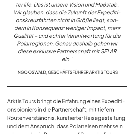
ter life. Das ist un­sere Vi­sion und Maß­stab.
Wir glau­ben, dass die Zu­kunft der Ex­pe­di­ti­
ons­kreuz­fahr­ten nicht in Größe liegt, son­
dern in Kon­se­quenz: we­ni­ger Im­pact, mehr
Qua­li­tät – und ech­ter Ver­ant­wor­tung für die
Po­lar­re­gio­nen. Ge­nau des­halb ge­hen wir
diese ex­klu­sive Part­ner­schaft mit SELAR
ein.“
INGO OS­WALD, GE­SCHÄFTS­FÜH­RER ARK­TIS TOURS
Ark­tis Tours bringt die Er­fah­rung ei­nes Ex­pe­di­ti­
ons­pio­niers in die Part­ner­schaft, mit tie­fem
Rou­ten­ver­ständ­nis, ku­ra­tier­ter Rei­se­ge­stal­tung
und dem An­spruch, dass Po­lar­rei­sen mehr sein