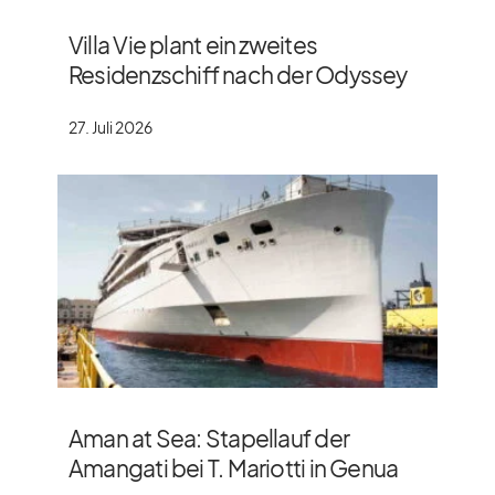
Villa Vie plant ein zweites
Residenzschiff nach der Odyssey
27. Juli 2026
Aman at Sea: Stapellauf der
Amangati bei T. Mariotti in Genua