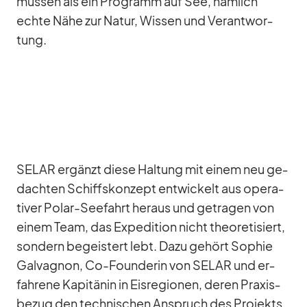
müs­sen als ein Pro­gramm auf See, näm­lich
echte Nähe zur Na­tur, Wis­sen und Ver­ant­wor­
tung.
SELAR er­gänzt diese Hal­tung mit ei­nem neu ge­
dach­ten Schiffs­kon­zept ent­wi­ckelt aus ope­ra­
ti­ver Po­lar-See­fahrt her­aus und ge­tra­gen von
ei­nem Team, das Ex­pe­di­tion nicht theo­re­ti­siert,
son­dern be­geis­tert lebt. Dazu ge­hört So­phie
Gal­va­gnon, Co-Foun­de­rin von SELAR und er­
fah­rene Ka­pi­tä­nin in Eis­re­gio­nen, de­ren Pra­xis­
be­zug den tech­ni­schen An­spruch des Pro­jekts