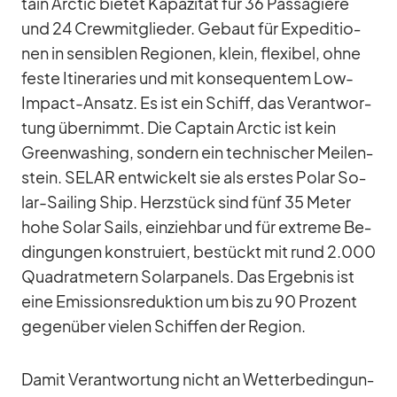
tain Arc­tic bie­tet Ka­pa­zi­tät für 36 Pas­sa­giere
und 24 Crew­mit­glie­der. Ge­baut für Ex­pe­di­tio­
nen in sen­si­blen Re­gio­nen, klein, fle­xi­bel, ohne
feste Itin­er­aries und mit kon­se­quen­tem Low-
Im­pact-An­satz. Es ist ein Schiff, das Ver­ant­wor­
tung über­nimmt. Die Cap­tain Arc­tic ist kein
Green­wa­shing, son­dern ein tech­ni­scher Mei­len­
stein. SELAR ent­wi­ckelt sie als ers­tes Po­lar So­
lar-Sai­ling Ship. Herz­stück sind fünf 35 Me­ter
hohe So­lar Sails, ein­zieh­bar und für ex­treme Be­
din­gun­gen kon­stru­iert, be­stückt mit rund 2.000
Qua­drat­me­tern So­lar­pa­nels. Das Er­geb­nis ist
eine Emis­si­ons­re­duk­tion um bis zu 90 Pro­zent
ge­gen­über vie­len Schif­fen der Re­gion.
Da­mit Ver­ant­wor­tung nicht an Wet­ter­be­din­gun­