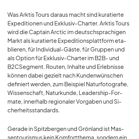
Was Ark­tis Tours dar­aus macht sind ku­ra­tierte
Ex­pe­di­tio­nen und Ex­klu­siv-Char­ter. Ark­tis Tours
wird die Cap­tain Arc­tic im deutsch­spra­chi­gen
Markt als ku­ra­tierte Ex­pe­di­ti­ons­platt­form eta­
blie­ren, für In­di­vi­dual-Gäste, für Grup­pen und
als Op­tion für Ex­klu­siv-Char­ter im B2B- und
B2CSegment. Rou­ten, In­halte und Er­leb­nisse
kön­nen da­bei ge­zielt nach Kun­den­wün­schen
de­fi­niert wer­den, zum Bei­spiel Na­tur­fo­to­gra­fie,
Wis­sen­schaft, Na­tur­kunde, Lea­der­ship-For­
mate, in­ner­halb re­gio­na­ler Vor­ga­ben und Si­
cher­heits­stan­dards.
Ge­rade in Spitz­ber­gen und Grön­land ist Mas­
sen­tou­ris­mus kein Kom­fort­thema, son­dern ein