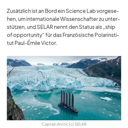
Zu­sätz­lich ist an Bord ein Sci­ence Lab vor­ge­se­
hen, um in­ter­na­tio­nale Wis­sen­schaf­ter zu un­ter­
stüt­zen, und SELAR nennt den Sta­tus als „ship
of op­por­tu­nity“ für das Fran­zö­si­sche Po­lar­in­sti­
tut Paul-Émile Vic­tor.
Cap­tain Arc­tic (c) SELAR