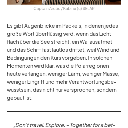
Cap­tain Arc­tic /​ Ka­bine (c) SELAR
Es gibt Au­gen­bli­cke im Pack­eis, in de­nen je­des
große Wort über­flüs­sig wird, wenn das Licht
flach über die See streicht, ein Wal aus­at­met
und das Schiff fast laut­los drif­tet, weil Wind und
Be­din­gun­gen den Kurs vor­ge­ben. In sol­chen
Mo­men­ten wird klar, was die Po­lar­re­gio­nen
heute ver­lan­gen, we­ni­ger Lärm, we­ni­ger Masse,
we­ni­ger Ein­griff und mehr Ver­ant­wor­tungs­be­
wusst­sein, das nicht nur ver­spro­chen, son­dern
ge­baut ist.
„Don’t tra­vel. Ex­plore. – Tog­e­ther for a bet­