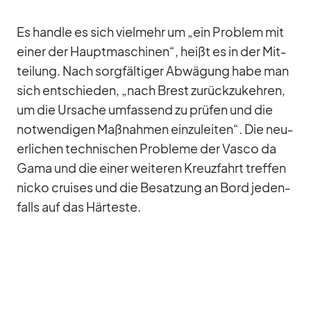
Es handle es sich viel­mehr um „ein Pro­blem mit
ei­ner der Haupt­ma­schi­nen“, heißt es in der Mit­
tei­lung. Nach sorg­fäl­ti­ger Ab­wä­gung habe man
sich ent­schie­den, „nach Brest zu­rück­zu­keh­ren,
um die Ur­sa­che um­fas­send zu prü­fen und die
not­wen­di­gen Maß­nah­men ein­zu­lei­ten“. Die neu­
er­li­chen tech­ni­schen Pro­bleme der Vasco da
Gama und die ei­ner wei­te­ren Kreuz­fahrt tref­fen
nicko crui­ses und die Be­sat­zung an Bord je­den­
falls auf das Här­teste.