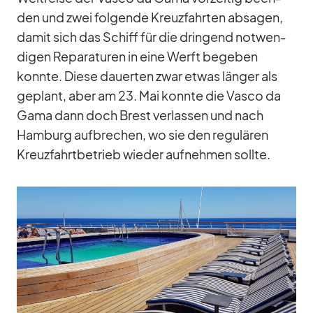
den und zwei fol­gende Kreuz­fahr­ten ab­sa­gen,
da­mit sich das Schiff für die drin­gend not­wen­
di­gen Re­pa­ra­tu­ren in eine Werft be­ge­ben
konnte. Diese dau­er­ten zwar et­was län­ger als
ge­plant, aber am 23. Mai konnte die Vasco da
Gama dann doch Brest ver­las­sen und nach
Ham­burg auf­bre­chen, wo sie den re­gu­lä­ren
Kreuz­fahrt­be­trieb wie­der auf­neh­men sollte.