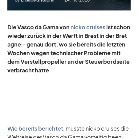
Die Vasco da Gama von
nicko crui­ses
ist schon
wie­der zu­rück in der Werft in Brest in der Bre­t
a­gne – ge­nau dort, wo sie be­reits die letz­ten
Wo­chen we­gen tech­ni­scher Pro­bleme mit
dem Ver­stell­pro­pel­ler an der Steu­er­bord­seite
ver­bracht hatte.
Wie be­reits be­rich­tet
, musste nicko crui­ses die
Welt­reise der Vasco da Gama vor­zei­tig be­en­