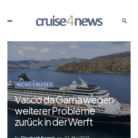
NICKO CRUISES
Vasco da Gama wegen
weiterer Probleme
zurück in der Werft
by
Elisabeth Kapral
24. Mai 2026