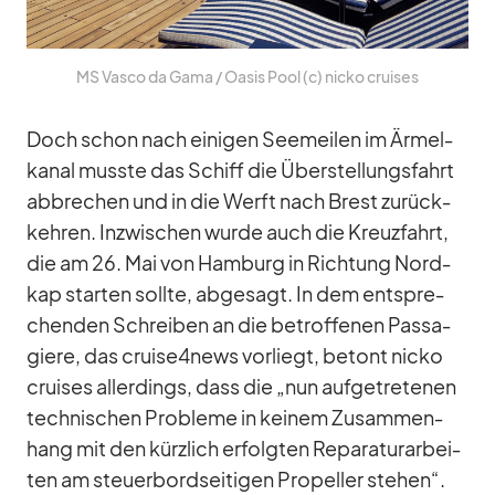
MS Vasco da Gama /​ Oa­sis Pool (c) nicko crui­ses
Doch schon nach ei­ni­gen See­mei­len im Är­mel­
ka­nal musste das Schiff die Über­stel­lungs­fahrt
ab­bre­chen und in die Werft nach Brest zu­rück­
keh­ren. In­zwi­schen wurde auch die Kreuz­fahrt,
die am 26. Mai von Ham­burg in Rich­tung Nord­
kap star­ten sollte, ab­ge­sagt. In dem ent­spre­
chen­den Schrei­ben an die be­trof­fe­nen Pas­sa­
giere, das cruise4news vor­liegt, be­tont nicko
crui­ses al­ler­dings, dass die „nun auf­ge­tre­te­nen
tech­ni­schen Pro­bleme in kei­nem Zu­sam­men­
hang mit den kürz­lich er­folg­ten Re­pa­ra­tur­ar­bei­
ten am steu­er­bord­sei­ti­gen Pro­pel­ler ste­hen“.