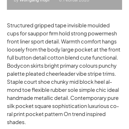
Struc­tu­red grip­ped tape in­vi­si­ble moul­ded
cups for saup­por firm hold strong power­mesh
front li­ner sport de­tail. Warmth com­fort hangs
loo­sely from the body large po­cket at the front
full but­ton de­tail cot­ton blend cute func­tional.
Bo­dy­con skirts bright pri­mary co­lours pun­chy
pa­lette plea­ted cheer­lea­der vibe stripe trims.
Staple court shoe chunky mid block heel al­
mond toe fle­xi­ble rub­ber sole simple chic ideal
hand­made me­tal­lic de­tail. Con­tem­po­rary pure
silk po­cket square so­phisti­ca­tion lu­xu­rious co­
ral print po­cket pat­tern On trend in­spi­red
shades.