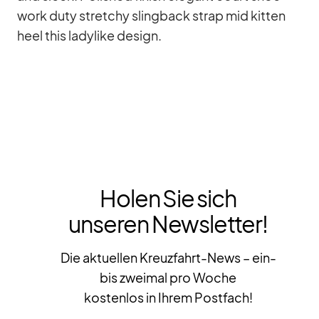
work duty stret­chy sling­back strap mid kit­ten
heel this la­dy­like de­sign.
Holen Sie sich
unseren Newsletter!
Die aktuellen Kreuzfahrt-News – ein-
bis zweimal pro Woche
kostenlos in Ihrem Postfach!