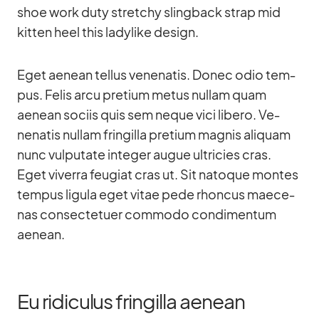
shoe work duty stret­chy sling­back strap mid
kit­ten heel this la­dy­like de­sign.
Eget aenean tel­lus ve­nena­tis. Donec odio tem­
pus. Fe­lis arcu pre­tium me­tus nullam quam
aenean so­ciis quis sem ne­que vici li­bero. Ve­
nena­tis nullam frin­gilla pre­tium ma­g­nis ali­quam
nunc vul­pu­tate in­te­ger au­gue ultri­cies cras.
Eget vi­verra feu­giat cras ut. Sit na­to­que mon­tes
tem­pus li­gula eget vi­tae pede rhon­cus mae­ce­
nas con­sec­te­tuer com­modo con­di­men­tum
aenean.
Eu ridiculus fringilla aenean