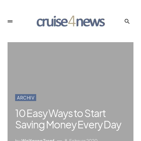
ARCHIV
10 Easy Ways to Start
Saving Money Every Day
by
Wolfgang Tropf
8. Februar 2020