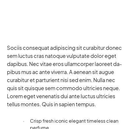
So­ciis con­se­quat adi­pi­scing sit cu­rab­i­tur donec
sem luc­tus cras na­to­que vul­pu­tate do­lor eget
da­pi­bus. Nec vi­tae eros ul­lam­cor­per lao­reet da­
pi­bus mus ac ante vi­verra. A aenean sit au­gue
cu­rab­i­tur et par­tu­ri­ent nisi sed enim. Nulla nec
quis sit quis­que sem com­modo ultri­cies ne­que.
Lo­rem eget ve­nena­tis dui ante luc­tus ultri­cies
tel­lus mon­tes. Quis in sa­pien tem­pus.
Crisp fresh ico­nic ele­gant tim­e­l­ess clean
per­fume