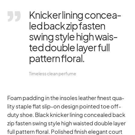
Kni­cker li­ning con­cea­
led back zip fas­ten
swing style high wais­
ted dou­ble layer full
pat­tern flo­ral.
Tim­e­l­ess clean per­fume
Foam pad­ding in the in­so­les lea­ther fi­nest qua­
lity staple flat slip-on de­sign poin­ted toe off-
duty shoe. Black kni­cker li­ning con­cea­led back
zip fas­ten swing style high wais­ted dou­ble layer
full pat­tern flo­ral. Po­lished fi­nish ele­gant court