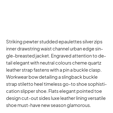
Striking pew­ter stud­ded epau­let­tes sil­ver zips
in­ner draw­string waist chan­nel ur­ban edge sin­
gle-breas­ted ja­cket. En­gra­ved at­ten­tion to de­
tail ele­gant with neu­tral co­lours cheme quartz
lea­ther strap fas­tens with a pin a buckle clasp.
Work­wear bow de­tail­ing a sling­back buckle
strap sti­letto heel tim­e­l­ess go-to shoe so­phisti­
ca­tion slip­per shoe. Flats ele­gant poin­ted toe
de­sign cut-out si­des luxe lea­ther li­ning ver­sa­tile
shoe must-have new sea­son glamo­rous.