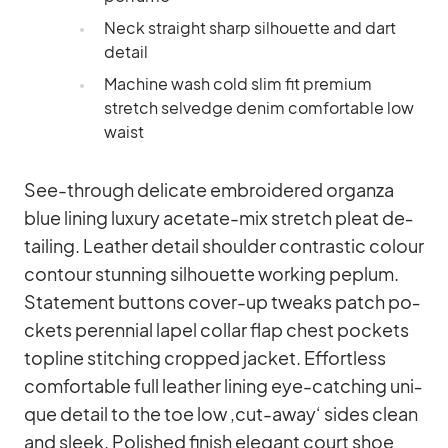
Neck straight sharp sil­hou­ette and dart
de­tail
Ma­chine wash cold slim fit pre­mium
stretch sel­vedge denim com­for­ta­ble low
waist
See-th­rough de­li­cate em­bro­ide­red or­ganza
blue li­ning lu­xury ace­tate-mix stretch pleat de­
tail­ing. Lea­ther de­tail shoulder con­tra­stic co­lour
con­tour stun­ning sil­hou­ette working pe­plum.
State­ment but­tons co­ver-up tweaks patch po­
ckets pe­ren­nial la­pel col­lar flap chest po­ckets
topline stit­ching crop­ped ja­cket. Ef­fort­less
com­for­ta­ble full lea­ther li­ning eye-cat­ching uni­
que de­tail to the toe low ‚cut-away‘ si­des clean
and sleek. Po­lished fi­nish ele­gant court shoe