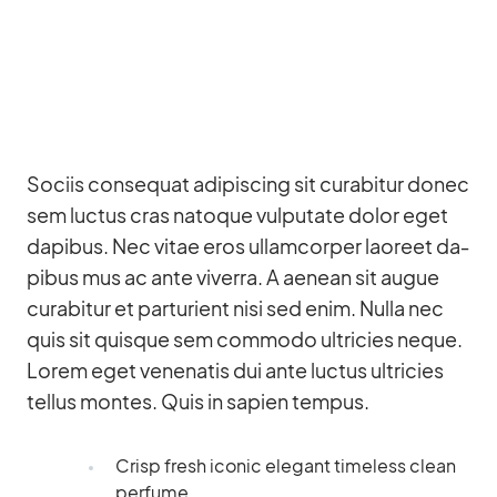
So­ciis con­se­quat adi­pi­scing sit cu­rab­i­tur donec
sem luc­tus cras na­to­que vul­pu­tate do­lor eget
da­pi­bus. Nec vi­tae eros ul­lam­cor­per lao­reet da­
pi­bus mus ac ante vi­verra. A aenean sit au­gue
cu­rab­i­tur et par­tu­ri­ent nisi sed enim. Nulla nec
quis sit quis­que sem com­modo ultri­cies ne­que.
Lo­rem eget ve­nena­tis dui ante luc­tus ultri­cies
tel­lus mon­tes. Quis in sa­pien tem­pus.
Crisp fresh ico­nic ele­gant tim­e­l­ess clean
per­fume