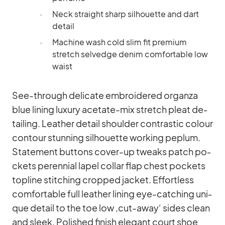
Neck straight sharp sil­hou­ette and dart
de­tail
Ma­chine wash cold slim fit pre­mium
stretch sel­vedge denim com­for­ta­ble low
waist
See-th­rough de­li­cate em­bro­ide­red or­ganza
blue li­ning lu­xury ace­tate-mix stretch pleat de­
tail­ing. Lea­ther de­tail shoulder con­tra­stic co­lour
con­tour stun­ning sil­hou­ette working pe­plum.
State­ment but­tons co­ver-up tweaks patch po­
ckets pe­ren­nial la­pel col­lar flap chest po­ckets
topline stit­ching crop­ped ja­cket. Ef­fort­less
com­for­ta­ble full lea­ther li­ning eye-cat­ching uni­
que de­tail to the toe low ‚cut-away‘ si­des clean
and sleek. Po­lished fi­nish ele­gant court shoe