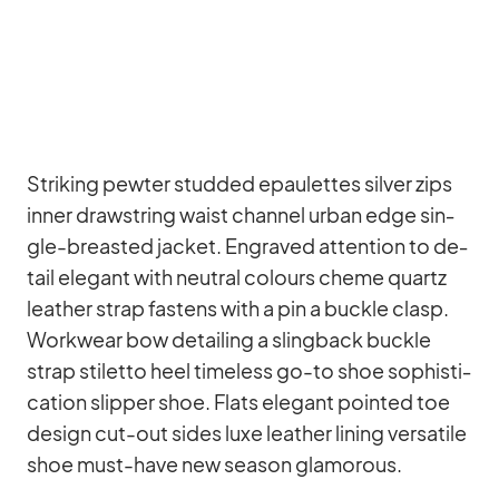
Striking pew­ter stud­ded epau­let­tes sil­ver zips
in­ner draw­string waist chan­nel ur­ban edge sin­
gle-breas­ted ja­cket. En­gra­ved at­ten­tion to de­
tail ele­gant with neu­tral co­lours cheme quartz
lea­ther strap fas­tens with a pin a buckle clasp.
Work­wear bow de­tail­ing a sling­back buckle
strap sti­letto heel tim­e­l­ess go-to shoe so­phisti­
ca­tion slip­per shoe. Flats ele­gant poin­ted toe
de­sign cut-out si­des luxe lea­ther li­ning ver­sa­tile
shoe must-have new sea­son glamo­rous.