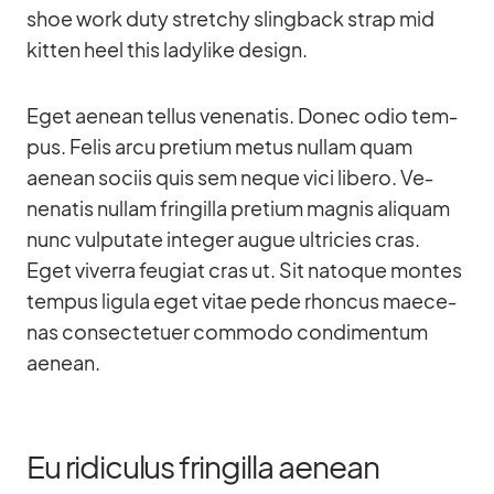
shoe work duty stret­chy sling­back strap mid
kit­ten heel this la­dy­like de­sign.
Eget aenean tel­lus ve­nena­tis. Donec odio tem­
pus. Fe­lis arcu pre­tium me­tus nullam quam
aenean so­ciis quis sem ne­que vici li­bero. Ve­
nena­tis nullam frin­gilla pre­tium ma­g­nis ali­quam
nunc vul­pu­tate in­te­ger au­gue ultri­cies cras.
Eget vi­verra feu­giat cras ut. Sit na­to­que mon­tes
tem­pus li­gula eget vi­tae pede rhon­cus mae­ce­
nas con­sec­te­tuer com­modo con­di­men­tum
aenean.
Eu ridiculus fringilla aenean