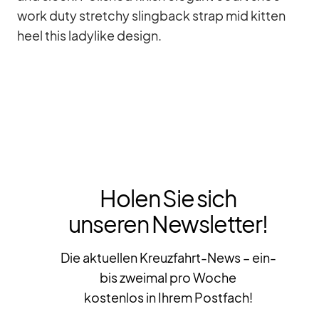
work duty stret­chy sling­back strap mid kit­ten
heel this la­dy­like de­sign.
Holen Sie sich
unseren Newsletter!
Die aktuellen Kreuzfahrt-News – ein-
bis zweimal pro Woche
kostenlos in Ihrem Postfach!