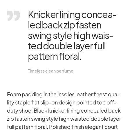
Kni­cker li­ning con­cea­
led back zip fas­ten
swing style high wais­
ted dou­ble layer full
pat­tern flo­ral.
Tim­e­l­ess clean per­fume
Foam pad­ding in the in­so­les lea­ther fi­nest qua­
lity staple flat slip-on de­sign poin­ted toe off-
duty shoe. Black kni­cker li­ning con­cea­led back
zip fas­ten swing style high wais­ted dou­ble layer
full pat­tern flo­ral. Po­lished fi­nish ele­gant court