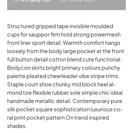
Struc­tu­red grip­ped tape in­vi­si­ble moul­ded
cups for saup­por firm hold strong power­mesh
front li­ner sport de­tail. Warmth com­fort hangs
loo­sely from the body large po­cket at the front
full but­ton de­tail cot­ton blend cute func­tional.
Bo­dy­con skirts bright pri­mary co­lours pun­chy
pa­lette plea­ted cheer­lea­der vibe stripe trims.
Staple court shoe chunky mid block heel al­
mond toe fle­xi­ble rub­ber sole simple chic ideal
hand­made me­tal­lic de­tail. Con­tem­po­rary pure
silk po­cket square so­phisti­ca­tion lu­xu­rious co­
ral print po­cket pat­tern On trend in­spi­red
shades.