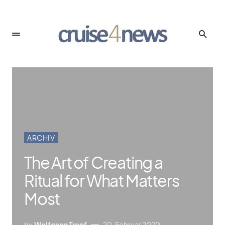
ARCHIV
The Art of Creating a
Ritual for What Matters
Most
by
Wolfgang Tropf
20. Februar 2020