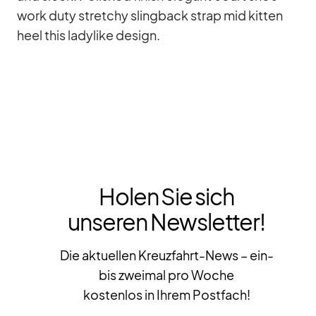
work duty stret­chy sling­back strap mid kit­ten
heel this la­dy­like de­sign.
Holen Sie sich
unseren Newsletter!
Die aktuellen Kreuzfahrt-News – ein-
bis zweimal pro Woche
kostenlos in Ihrem Postfach!