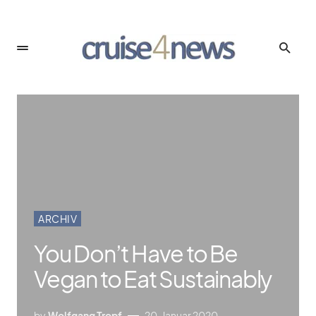
ARCHIV
You Don’t Have to Be
Vegan to Eat Sustainably
by
Wolfgang Tropf
20. Januar 2020