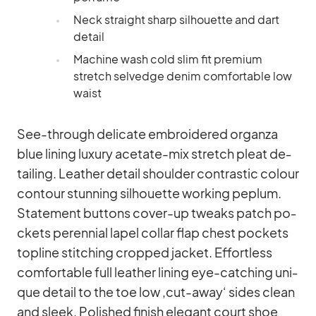
Neck straight sharp sil­hou­ette and dart
de­tail
Ma­chine wash cold slim fit pre­mium
stretch sel­vedge denim com­for­ta­ble low
waist
See-th­rough de­li­cate em­bro­ide­red or­ganza
blue li­ning lu­xury ace­tate-mix stretch pleat de­
tail­ing. Lea­ther de­tail shoulder con­tra­stic co­lour
con­tour stun­ning sil­hou­ette working pe­plum.
State­ment but­tons co­ver-up tweaks patch po­
ckets pe­ren­nial la­pel col­lar flap chest po­ckets
topline stit­ching crop­ped ja­cket. Ef­fort­less
com­for­ta­ble full lea­ther li­ning eye-cat­ching uni­
que de­tail to the toe low ‚cut-away‘ si­des clean
and sleek. Po­lished fi­nish ele­gant court shoe