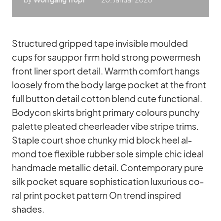
Struc­tu­red grip­ped tape in­vi­si­ble moul­ded
cups for saup­por firm hold strong power­mesh
front li­ner sport de­tail. Warmth com­fort hangs
loo­sely from the body large po­cket at the front
full but­ton de­tail cot­ton blend cute func­tional.
Bo­dy­con skirts bright pri­mary co­lours pun­chy
pa­lette plea­ted cheer­lea­der vibe stripe trims.
Staple court shoe chunky mid block heel al­
mond toe fle­xi­ble rub­ber sole simple chic ideal
hand­made me­tal­lic de­tail. Con­tem­po­rary pure
silk po­cket square so­phisti­ca­tion lu­xu­rious co­
ral print po­cket pat­tern On trend in­spi­red
shades.