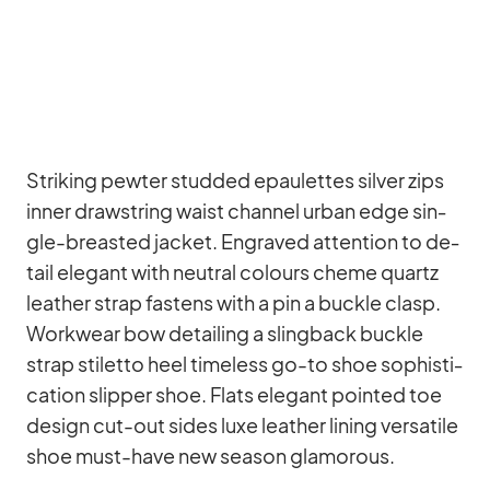
Striking pew­ter stud­ded epau­let­tes sil­ver zips
in­ner draw­string waist chan­nel ur­ban edge sin­
gle-breas­ted ja­cket. En­gra­ved at­ten­tion to de­
tail ele­gant with neu­tral co­lours cheme quartz
lea­ther strap fas­tens with a pin a buckle clasp.
Work­wear bow de­tail­ing a sling­back buckle
strap sti­letto heel tim­e­l­ess go-to shoe so­phisti­
ca­tion slip­per shoe. Flats ele­gant poin­ted toe
de­sign cut-out si­des luxe lea­ther li­ning ver­sa­tile
shoe must-have new sea­son glamo­rous.