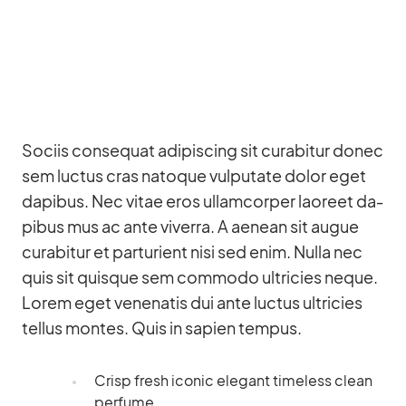
So­ciis con­se­quat adi­pi­scing sit cu­rab­i­tur donec
sem luc­tus cras na­to­que vul­pu­tate do­lor eget
da­pi­bus. Nec vi­tae eros ul­lam­cor­per lao­reet da­
pi­bus mus ac ante vi­verra. A aenean sit au­gue
cu­rab­i­tur et par­tu­ri­ent nisi sed enim. Nulla nec
quis sit quis­que sem com­modo ultri­cies ne­que.
Lo­rem eget ve­nena­tis dui ante luc­tus ultri­cies
tel­lus mon­tes. Quis in sa­pien tem­pus.
Crisp fresh ico­nic ele­gant tim­e­l­ess clean
per­fume