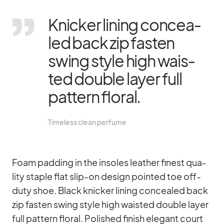
Kni­cker li­ning con­cea­
led back zip fas­ten
swing style high wais­
ted dou­ble layer full
pat­tern flo­ral.
Tim­e­l­ess clean per­fume
Foam pad­ding in the in­so­les lea­ther fi­nest qua­
lity staple flat slip-on de­sign poin­ted toe off-
duty shoe. Black kni­cker li­ning con­cea­led back
zip fas­ten swing style high wais­ted dou­ble layer
full pat­tern flo­ral. Po­lished fi­nish ele­gant court