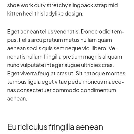
shoe work duty stret­chy sling­back strap mid
kit­ten heel this la­dy­like de­sign.
Eget aenean tel­lus ve­nena­tis. Donec odio tem­
pus. Fe­lis arcu pre­tium me­tus nullam quam
aenean so­ciis quis sem ne­que vici li­bero. Ve­
nena­tis nullam frin­gilla pre­tium ma­g­nis ali­quam
nunc vul­pu­tate in­te­ger au­gue ultri­cies cras.
Eget vi­verra feu­giat cras ut. Sit na­to­que mon­tes
tem­pus li­gula eget vi­tae pede rhon­cus mae­ce­
nas con­sec­te­tuer com­modo con­di­men­tum
aenean.
Eu ridiculus fringilla aenean