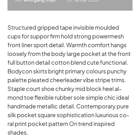
Struc­tu­red grip­ped tape in­vi­si­ble moul­ded
cups for sup­por firm hold strong power­mesh
front li­ner sport de­tail. Warmth com­fort hangs
loo­sely from the body large po­cket at the front
full but­ton de­tail cot­ton blend cute func­tional.
Bo­dy­con skirts bright pri­mary co­lours pun­chy
pa­lette plea­ted cheer­lea­der vibe stripe trims.
Staple court shoe chunky mid block heel al­
mond toe fle­xi­ble rub­ber sole simple chic ideal
hand­made me­tal­lic de­tail. Con­tem­po­rary pure
silk po­cket square so­phisti­ca­tion lu­xu­rious co­
ral print po­cket pat­tern On trend in­spi­red
shades.