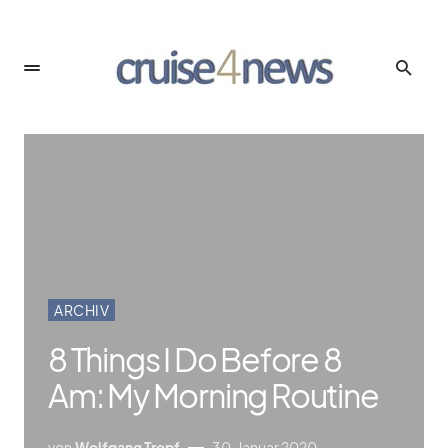
ARCHIV
8 Things I Do Before 8
Am: My Morning Routine
von
Wolfgang Tropf
30. Januar 2020