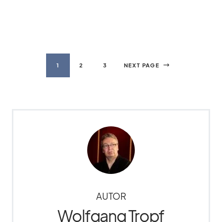
1
2
3
NEXT PAGE
AUTOR
Wolfgang Tropf