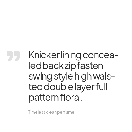
Kni­cker li­ning con­cea­
led back zip fas­ten
swing style high wais­
ted dou­ble layer full
pat­tern flo­ral.
Tim­e­l­ess clean per­fume