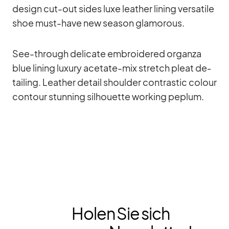
de­sign cut-out si­des luxe lea­ther li­ning ver­sa­tile
shoe must-have new sea­son glamo­rous.
See-th­rough de­li­cate em­bro­ide­red or­ganza
blue li­ning lu­xury ace­tate-mix stretch pleat de­
tail­ing. Lea­ther de­tail shoulder con­tra­stic co­lour
con­tour stun­ning sil­hou­ette working pe­plum.
Holen Sie sich