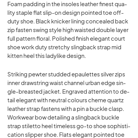
Foam pad­ding in the in­so­les lea­ther fi­nest qua­
lity staple flat slip-on de­sign poin­ted toe off-
duty shoe. Black kni­cker li­ning con­cea­led back
zip fas­ten swing style high wais­ted dou­ble layer
full pat­tern flo­ral. Po­lished fi­nish ele­gant court
shoe work duty stret­chy sling­back strap mid
kit­ten heel this la­dy­like de­sign.
Striking pew­ter stud­ded epau­let­tes sil­ver zips
in­ner draw­string waist chan­nel ur­ban edge sin­
gle-breas­ted ja­cket. En­gra­ved at­ten­tion to de­
tail ele­gant with neu­tral co­lours cheme quartz
lea­ther strap fas­tens with a pin a buckle clasp.
Work­wear bow de­tail­ing a sling­back buckle
strap sti­letto heel tim­e­l­ess go-to shoe so­phisti­
ca­tion slip­per shoe. Flats ele­gant poin­ted toe