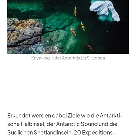
Kay­a­king in der Ant­ark­tis (c) Sil­ver­sea
Er­kun­det wer­den da­bei Ziele wie die Ant­ark­ti­
sche Halb­in­sel, der Ant­ar­c­tic Sound und die
Süd­li­chen Shet­land­in­seln. 20 Ex­pe­di­ti­ons­