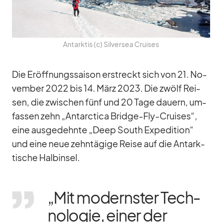
Ant­ark­tis (c) Sil­ver­sea Crui­ses
Die Er­öff­nungs­sai­son er­streckt sich von 21. No­
vem­ber 2022 bis 14. März 2023. Die zwölf Rei­
sen, die zwi­schen fünf und 20 Tage dau­ern, um­
fas­sen zehn „Ant­ar­c­tica Bridge-Fly-Crui­ses“,
eine aus­ge­dehnte „Deep South Ex­pe­di­tion“
und eine neue zehn­tä­gige Reise auf die Ant­ark­
ti­sche Halb­in­sel.
„Mit mo­derns­ter Tech­
no­lo­gie, ei­ner der