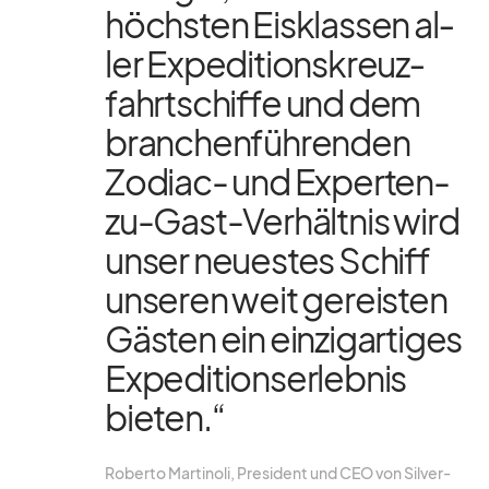
höchs­ten Eis­klas­sen al­
ler Ex­pe­di­ti­ons­kreuz­
fahrt­schiffe und dem
bran­chen­füh­ren­den
Zo­diac- und Ex­per­ten-
zu-Gast-Ver­hält­nis wird
un­ser neu­es­tes Schiff
un­se­ren weit ge­reis­ten
Gäs­ten ein ein­zig­ar­ti­ges
Ex­pe­di­ti­ons­er­leb­nis
bie­ten.“
Ro­berto Mar­ti­noli, Pre­si­dent und CEO von Sil­ver­