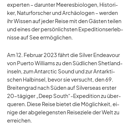
exper­ten – dar­un­ter Mee­res­bio­lo­gen, His­to­ri­
ker, Na­tur­for­scher und Ar­chäo­lo­gen – wer­den
ihr Wis­sen auf je­der Reise mit den Gäs­ten tei­len
und ei­nes der per­sön­lichs­ten Ex­pe­di­ti­ons­er­leb­
nisse auf See er­mög­li­chen.
Am 12. Fe­bruar 2023 fährt die Sil­ver En­dea­vour
von Pu­erto Wil­liams zu den Süd­li­chen Shet­land­
in­seln, zum Ant­ar­c­tic Sound und zur Ant­ark­ti­
schen Halb­in­sel, be­vor sie ver­sucht, den 69.
Brei­ten­grad nach Sü­den auf Sil­ver­seas ers­ter
20-tä­gi­ger „Deep South“-Expedition zu über­
que­ren. Diese Reise bie­tet die Mög­lich­keit, ei­
nige der ab­ge­le­gens­ten Rei­se­ziele der Welt zu
er­rei­chen.