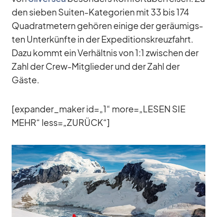
den sie­ben Sui­ten-Ka­te­go­rien mit 33 bis 174
Qua­drat­me­tern ge­hö­ren ei­nige der ge­räu­migs­
ten Un­ter­künfte in der Ex­pe­di­ti­ons­kreuz­fahrt.
Dazu kommt ein Ver­hält­nis von 1:1 zwi­schen der
Zahl der Crew-Mit­glie­der und der Zahl der
Gäste.
[expander_​maker id=„1“ more=„LESEN SIE
MEHR“ less=„ZURÜCK“]