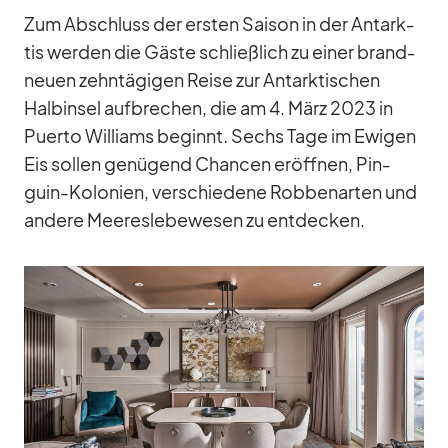
Zum Ab­schluss der ers­ten Sai­son in der Ant­ark­
tis wer­den die Gäste schließ­lich zu ei­ner brand­
neuen zehn­tä­gi­gen Reise zur Ant­ark­ti­schen
Halb­in­sel auf­bre­chen, die am 4. März 2023 in
Pu­erto Wil­liams be­ginnt. Sechs Tage im Ewi­gen
Eis sol­len ge­nü­gend Chan­cen er­öff­nen, Pin­
guin-Ko­lo­nien, ver­schie­dene Rob­ben­ar­ten und
an­dere Mee­res­le­be­we­sen zu ent­de­cken.