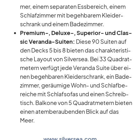
mer, ei­nem se­pa­ra­ten Ess­be­reich, ei­nem
Schlaf­zim­mer mit be­geh­ba­rem Klei­der­
schrank und ei­nem Ba­de­zim­mer.
Premium‑, Deluxe‑, Su­pe­rior- und Clas­
sic Ve­randa-Sui­ten:
Diese 90 Sui­ten auf
den Decks 5 bis 8 bie­ten das cha­rak­te­ris­ti­
sche Lay­out von Sil­ver­sea. Bei 33 Qua­drat­
me­tern ver­fügt jede Ve­randa Suite über ei­
nen be­geh­ba­ren Klei­der­schrank, ein Ba­de­
zim­mer, ge­räu­mige Wohn- und Schlaf­be­
rei­che mit Schlaf­so­fas und ei­nen Schreib­
tisch. Bal­kone von 5 Qua­drat­me­tern bie­ten
ei­nen atem­be­rau­ben­den Blick auf das
Meer.
www.silversea.com