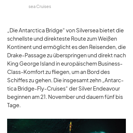
sea Crui­ses
„Die Ant­ar­c­tica Bridge“ von Sil­ver­sea bie­tet die
schnellste und di­rek­teste Route zum Wei­ßen
Kon­ti­nent und er­mög­licht es den Rei­sen­den, die
Drake-Pas­sage zu über­sprin­gen und di­rekt nach
King Ge­orge Is­land in eu­ro­päi­schem Busi­ness-
Class-Kom­fort zu flie­gen, um an Bord des
Schif­fes zu ge­hen. Die ins­ge­samt zehn „Ant­ar­c­
tica Bridge-Fly-Crui­ses“ der Sil­ver En­dea­vour
be­gin­nen am 21. No­vem­ber und dau­ern fünf bis
Tage.