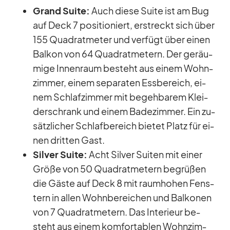
Grand Suite:
Auch diese Suite ist am Bug
auf Deck 7 po­si­tio­niert, er­streckt sich über
155 Qua­drat­me­ter und ver­fügt über ei­nen
Bal­kon von 64 Qua­drat­me­tern. Der ge­räu­
mige In­nen­raum be­steht aus ei­nem Wohn­
zim­mer, ei­nem se­pa­ra­ten Ess­be­reich, ei­
nem Schlaf­zim­mer mit be­geh­ba­rem Klei­
der­schrank und ei­nem Ba­de­zim­mer. Ein zu­
sätz­li­cher Schlaf­be­reich bie­tet Platz für ei­
nen drit­ten Gast.
Sil­ver Suite:
Acht Sil­ver Sui­ten mit ei­ner
Größe von 50 Qua­drat­me­tern be­grü­ßen
die Gäste auf Deck 8 mit raum­ho­hen Fens­
tern in al­len Wohn­be­rei­chen und Bal­ko­nen
von 7 Qua­drat­me­tern. Das In­te­ri­eur be­
steht aus ei­nem kom­for­ta­blen Wohn­zim­