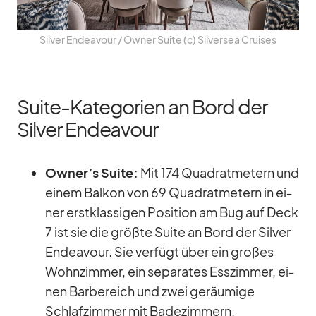
Sil­ver En­dea­vour /​ Ow­ner Suite (c) Sil­ver­sea Crui­ses
Suite-Kategorien an Bord der
Silver Endeavour
Owner’s Suite:
Mit 174 Qua­drat­me­tern und
ei­nem Bal­kon von 69 Qua­drat­me­tern in ei­
ner erst­klas­si­gen Po­si­tion am Bug auf Deck
7 ist sie die größte Suite an Bord der Sil­ver
En­dea­vour. Sie ver­fügt über ein gro­ßes
Wohn­zim­mer, ein se­pa­ra­tes Ess­zim­mer, ei­
nen Bar­be­reich und zwei ge­räu­mige
Schlaf­zim­mer mit Ba­de­zim­mern.