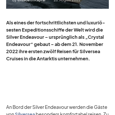
Als ei­nes der fort­schritt­lichs­ten und lu­xu­riö­
ses­ten Ex­pe­di­ti­ons­schiffe der Welt wird die
Sil­ver En­dea­vour – ur­sprüng­lich als „Crys­tal
En­dea­vour“ ge­baut – ab dem 21. No­vem­ber
2022 ihre ers­ten zwölf Rei­sen für Sil­ver­sea
Crui­ses in die Ant­ark­tis un­ter­neh­men.
An Bord der Sil­ver En­dea­vour wer­den die Gäste
von
Sil­ver­sea
be­son­ders kom­for­ta­bel rei­sen. Zu