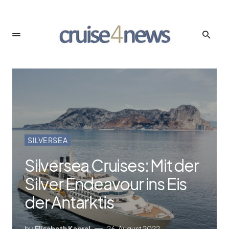
SILVERSEA
Silversea Cruises: Mit der
Silver Endeavour ins Eis
der Antarktis
by
Elisabeth Kapral
26. August 2022