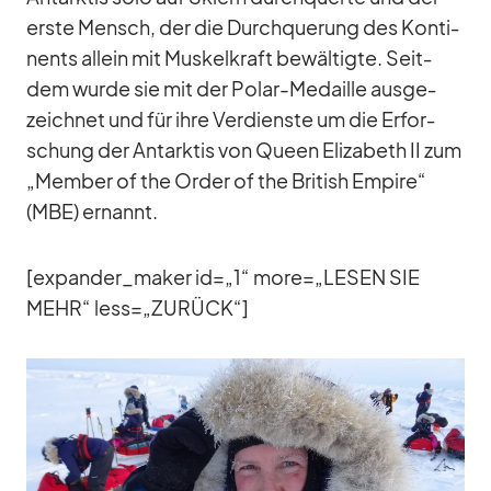
erste Mensch, der die Durch­que­rung des Kon­ti­
nents al­lein mit Mus­kel­kraft be­wäl­tigte. Seit­
dem wurde sie mit der Po­lar-Me­daille aus­ge­
zeich­net und für ihre Ver­dienste um die Er­for­
schung der Ant­ark­tis von Queen Eliza­beth II zum
„Mem­ber of the Or­der of the Bri­tish Em­pire“
(MBE) er­nannt.
[expander_​maker id=„1“ more=„LESEN SIE
MEHR“ less=„ZURÜCK“]