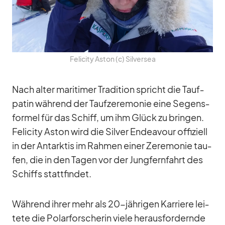
Fe­li­city As­ton (c) Sil­ver­sea
Nach al­ter ma­ri­ti­mer Tra­di­tion spricht die Tauf­
pa­tin wäh­rend der Tauf­ze­re­mo­nie eine Se­gens­
for­mel für das Schiff, um ihm Glück zu brin­gen.
Fe­li­city As­ton wird die Sil­ver En­dea­vour of­fi­zi­ell
in der Ant­ark­tis im Rah­men ei­ner Ze­re­mo­nie tau­
fen, die in den Ta­gen vor der Jung­fern­fahrt des
Schiffs statt­fin­det.
Wäh­rend ih­rer mehr als 20-jäh­ri­gen Kar­riere lei­
tete die Po­lar­for­sche­rin viele her­aus­for­dernde