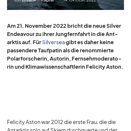
Am 21. No­vem­ber 2022 bricht die neue Sil­ver
En­dea­vour zu ih­rer Jung­fern­fahrt in die Ant­
ark­tis auf. Für
Sil­ver­sea
gibt es da­her keine
pas­sen­dere Tauf­pa­tin als die re­nom­mierte
Po­lar­for­sche­rin, Au­torin, Fern­seh­mo­de­ra­to­
rin und Kli­ma­wis­sen­schaft­le­rin
Fe­li­city As­ton.
Fe­li­city As­ton war 2012 die erste Frau, die die
Ant­ark­tis solo auf Ski­ern durch­querte und der