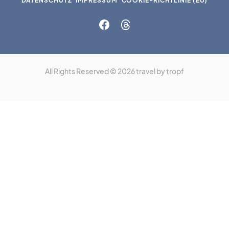
DATENSCHUTZ
IMPRESSUM
COOKIE-RICHTLINIE (EU)
All Rights Reserved © 2026 travel by tropf