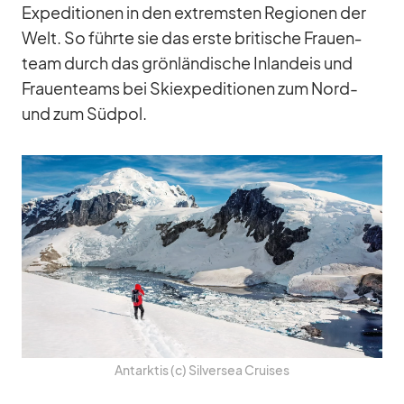
Ex­pe­di­tio­nen in den ex­trems­ten Re­gio­nen der
Welt. So führte sie das erste bri­ti­sche Frau­en­
team durch das grön­län­di­sche In­land­eis und
Frau­en­teams bei Ski­ex­pe­di­tio­nen zum Nord-
und zum Süd­pol.
Ant­ark­tis (c) Sil­ver­sea Crui­ses