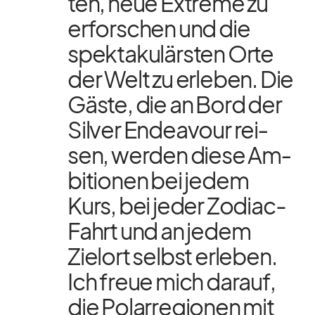
ten, neue Ex­treme zu
er­for­schen und die
spek­ta­ku­lärs­ten Orte
der Welt zu er­le­ben. Die
Gäste, die an Bord der
Sil­ver En­dea­vour rei­
sen, wer­den diese Am­
bi­tio­nen bei je­dem
Kurs, bei je­der Zo­diac-
Fahrt und an je­dem
Ziel­ort selbst er­le­ben.
Ich freue mich dar­auf,
die Po­lar­re­gio­nen mit