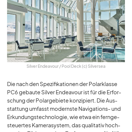
Sil­ver En­dea­vour /​ Pool Deck (c) Sil­ver­sea
Die nach den Spe­zi­fi­ka­tio­nen der Po­lar­klasse
PC6 ge­baute Sil­ver En­dea­vour ist für die Er­for­
schung der Po­lar­ge­biete kon­zi­piert. Die Aus­
stat­tung um­fasst mo­dernste Na­vi­ga­ti­ons- und
Er­kun­dungs­tech­no­lo­gie, wie etwa ein fern­ge­
steu­er­tes Ka­me­ra­sys­tem, das qua­li­ta­tiv hoch­