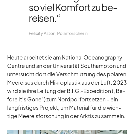
so viel Kom­fort zu be­
rei­sen.“
Fe­li­city As­ton, Po­lar­for­sche­rin
Heute ar­bei­tet sie am Na­tio­nal Ocea­no­gra­phy
Centre und an der Uni­ver­si­tät Sout­hamp­ton und
un­ter­sucht dort die Ver­schmut­zung des po­la­ren
Meerei­ses durch Mi­kro­plas­tik aus der Luft. 2023
wird sie ihre Lei­tung der B.I.G.-Expedition („Be­
fore It’s Gone“) zum Nord­pol fort­set­zen – ein
lang­fris­ti­ges Pro­jekt, um Ma­te­rial für die wich­
tige Meer­eis­for­schung in der Ark­tis zu sam­meln.