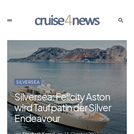
SILVERSEA
Silversea: Felicity Aston
wird Taufpatin der Silver
Endeavour
von
Elisabeth Kapral
14. Oktober 2022