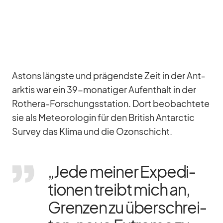
As­tons längste und prä­gendste Zeit in der Ant­
ark­tis war ein 39-mo­na­ti­ger Auf­ent­halt in der
Ro­thera-For­schungs­sta­tion. Dort be­ob­ach­tete
sie als Me­teo­ro­lo­gin für den Bri­tish Ant­ar­c­tic
Sur­vey das Klima und die Ozon­schicht.
„Jede mei­ner Ex­pe­di­
tio­nen treibt mich an,
Gren­zen zu über­schrei­