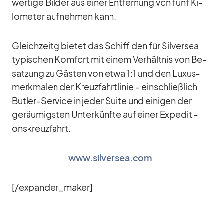
wer­tige Bil­der aus ei­ner Ent­fer­nung von fünf Ki­
lo­me­ter auf­neh­men kann.
Gleich­zeitg bie­tet das Schiff den für Sil­ver­sea
ty­pi­schen Kom­fort mit ei­nem Ver­hält­nis von Be­
sat­zung zu Gäs­ten von etwa 1:1 und den Lu­xus­
merk­ma­len der Kreuz­fahrt­li­nie – ein­schließ­lich
But­ler-Ser­vice in je­der Suite und ei­ni­gen der
ge­räu­migs­ten Un­ter­künfte auf ei­ner Ex­pe­di­ti­
ons­kreuz­fahrt.
www.silversea.com
[/​expander_​maker]