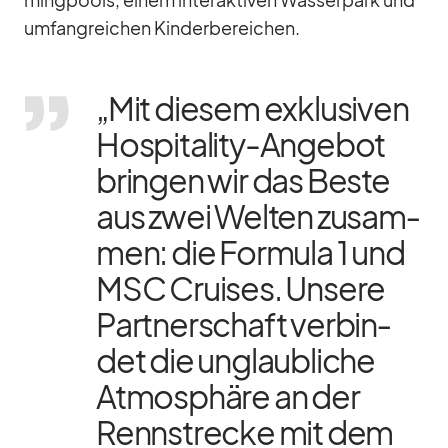
ming­pools, ei­nem in­ter­ak­ti­ven Was­ser­park und
um­fang­rei­chen Kin­der­be­rei­chen.
„Mit die­sem ex­klu­si­ven
Hos­pi­ta­lity-An­ge­bot
brin­gen wir das Beste
aus zwei Wel­ten zu­sam­
men: die For­mula 1 und
MSC Crui­ses. Un­sere
Part­ner­schaft ver­bin­
det die un­glaub­li­che
At­mo­sphäre an der
Renn­stre­cke mit dem