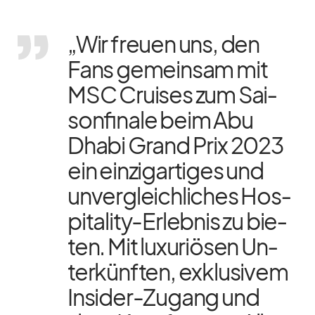
„Wir freuen uns, den
Fans ge­mein­sam mit
MSC Crui­ses zum Sai­
son­fi­nale beim Abu
Dhabi Grand Prix 2023
ein ein­zig­ar­ti­ges und
un­ver­gleich­li­ches Hos­
pi­ta­lity-Er­leb­nis zu bie­
ten. Mit lu­xu­riö­sen Un­
ter­künf­ten, ex­klu­si­vem
In­si­der-Zu­gang und