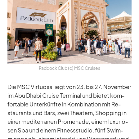
Pad­dock Club (c) MSC Crui­ses
Die MSC Vir­tuosa liegt von 23. bis 27. No­vem­ber
im Abu Dhabi Cruise Ter­mi­nal und bie­tet kom­
for­ta­ble Un­ter­künfte in Kom­bi­na­tion mit Re­
stau­rants und Bars, zwei Thea­tern, Shop­ping in
ei­ner me­di­ter­ra­nen Pro­me­nade, ei­nem lu­xu­riö­
sen Spa und ei­nem Fit­ness­stu­dio, fünf Swim­