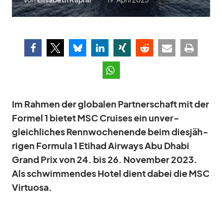
Im Rah­men der glo­ba­len Part­ner­schaft mit der
For­mel 1 bie­tet
MSC Crui­ses
ein un­ver­
gleich­li­ches Renn­wo­chen­ende beim dies­jäh­
ri­gen For­mula 1 Eti­had Air­ways Abu Dhabi
Grand Prix von 24. bis 26. No­vem­ber 2023.
Als schwim­men­des Ho­tel dient da­bei die MSC
Vir­tuosa.