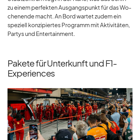
zu ei­nem per­fek­ten Aus­gangs­punkt für das Wo­
chen­ende macht. An Bord war­tet zu­dem ein
spe­zi­ell kon­zi­pier­tes Pro­gramm mit Ak­ti­vi­tä­ten,
Par­tys und En­ter­tain­ment.
Pakete für Unterkunft und F1-
Experiences