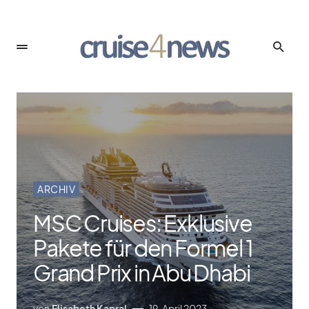
ARCHIV
MSC Cruises: Exklusive
Pakete für den Formel 1
Grand Prix in Abu Dhabi
von
Elisabeth Kapral
19. April 2023