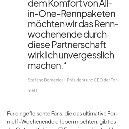
dem Kom­fort von All-
in-One-Renn­pa­ke­ten
möch­ten wir das Renn­
wo­chen­ende durch
diese Part­ner­schaft
wirk­lich un­ver­gess­lich
ma­chen.“
Ste­fano Do­me­ni­cali, Prä­si­dent und CEO der For­
mel 1
Für ein­ge­fleischte Fans, die das ul­ti­ma­tive For­
mel 1‑Wochenende er­le­ben möch­ten, gibt es