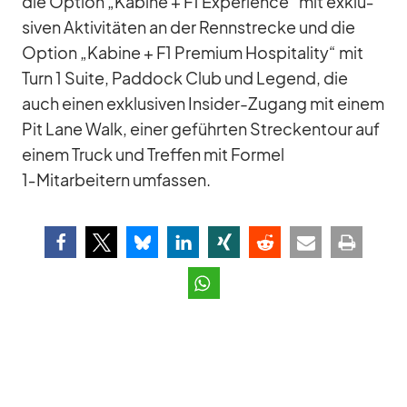
die Op­tion „Ka­bine + F1 Ex­pe­ri­ence“ mit ex­klu­
si­ven Ak­ti­vi­tä­ten an der Renn­stre­cke und die
Op­tion „Ka­bine + F1 Pre­mium Hos­pi­ta­lity“ mit
Turn 1 Suite, Pad­dock Club und Le­gend, die
auch ei­nen ex­klu­si­ven In­si­der-Zu­gang mit ei­nem
Pit Lane Walk, ei­ner ge­führ­ten Stre­cken­tour auf
ei­nem Truck und Tref­fen mit For­mel
1‑Mitarbeitern um­fas­sen.