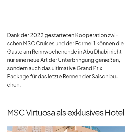
Dank der 2022 ge­star­te­ten Ko­ope­ra­tion zwi­
schen MSC Crui­ses und der For­mel 1 kön­nen die
Gäste am Renn­wo­chen­ende in Abu Dhabi nicht
nur eine neue Art der Un­ter­brin­gung ge­nie­ßen,
son­dern auch das ul­ti­ma­tive Grand Prix
Package für das letzte Ren­nen der Sai­son bu­
chen.
MSC Virtuosa als exklusives Hotel