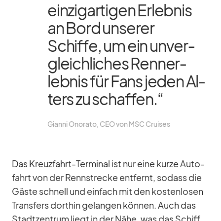
ein­zig­ar­ti­gen Er­leb­nis
an Bord un­se­rer
Schiffe, um ein un­ver­
gleich­li­ches Ren­n­er­
leb­nis für Fans je­den Al­
ters zu schaf­fen.“
Gi­anni Ono­rato, CEO von MSC Crui­ses
Das Kreuz­fahrt-Ter­mi­nal ist nur eine kurze Au­to­
fahrt von der Renn­stre­cke ent­fernt, so­dass die
Gäste schnell und ein­fach mit den kos­ten­lo­sen
Trans­fers dort­hin ge­lan­gen kön­nen. Auch das
Stadt­zen­trum liegt in der Nähe, was das Schiff