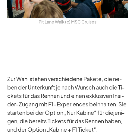
Pit Lane Walk (c) MSC Crui­ses
Zur Wahl ste­hen ver­schie­dene Pa­kete, die ne­
ben der Un­ter­kunft je nach Wunsch auch die Ti­
ckets für das Ren­nen und ei­nen ex­klu­si­ven In­si­
der-Zu­gang mit F1-Ex­pe­ri­en­ces be­inhal­ten. Sie
star­ten bei der Op­tion „Nur Ka­bine“ für die­je­ni­
gen, die be­reits Ti­ckets für das Ren­nen ha­ben,
und der Op­tion „Ka­bine + F1 Ti­cket“.