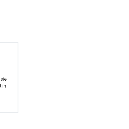
 sie
 in