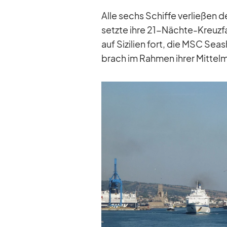
Alle sechs Schiffe ver­lie­ßen 
setzte ihre 21-Nächte-Kreuz­fa
auf Si­zi­lien fort, die MSC Se
brach im Rah­men ih­rer Mit­tel­