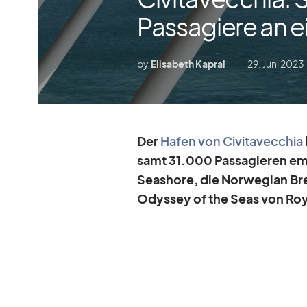
Passagiere an 
by
Elisabeth Kapral
29. Juni 2023
Der
Ha­fen von Ci­vi­ta­vec­chia
samt 31.000 Pas­sa­gie­ren em
Seashore, die Nor­we­gian Bre
Odys­sey of the Seas von Roya