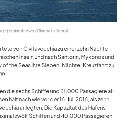
hia (c) cruise4news /​ Eli­sa­beth Ka­pral
tete von Ci­vi­ta­vec­chia zu ei­ner zehn Nächte
hi­schen In­seln und nach San­to­rin, My­ko­nos und
y of the Seas ihre Sie­ben-Nächte-Kreuz­fahrt zu
nn.
ten die sechs Schiffe und 31.000 Pas­sa­giere al­
­sen hält nach wie vor der 16. Juli 2016, als zehn
­vec­chia an­leg­ten. Die Ka­pa­zi­tät des Ha­fens
xi­mal zwölf Schif­fen und 40.000 Pas­sa­gie­ren