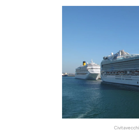
Ci­vi­ta­vec­c