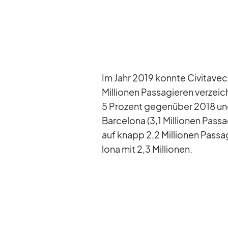
Im Jahr 2019 konnte Ci­vi­ta­vec
Mil­lio­nen Pas­sa­gie­ren ver­z
5 Pro­zent ge­gen­über 2018 und 
Bar­ce­lona (3,1 Mil­lio­nen Pas
auf knapp 2,2 Mil­lio­nen Pas­sa
lona mit 2,3 Mil­lio­nen.