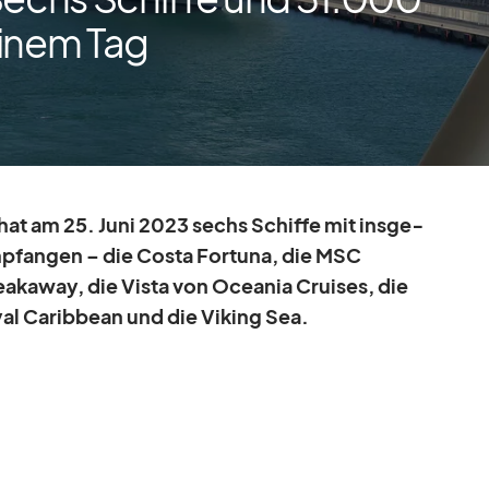
einem Tag
hat am 25. Juni 2023 sechs Schiffe mit ins­ge­
p­fan­gen – die Costa For­tuna, die MSC
aka­way, die Vista von Ocea­nia Crui­ses, die
l Ca­rib­bean und die Vi­king Sea.