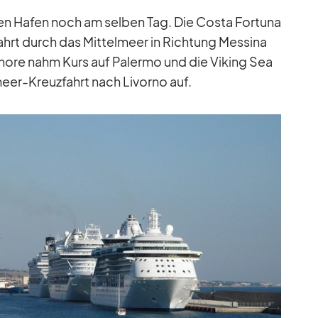
den Ha­fen noch am sel­ben Tag. Die Costa For­tuna
hrt durch das Mit­tel­meer in Rich­tung Mes­sina
ashore nahm Kurs auf Pa­lermo und die Vi­king Sea
meer-Kreuz­fahrt nach Li­vorno auf.