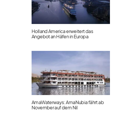
Holland America erweitert das
Angebot an Häfen in Europa
AmaWaterways: AmaNubia fährt ab
November auf dem Nil