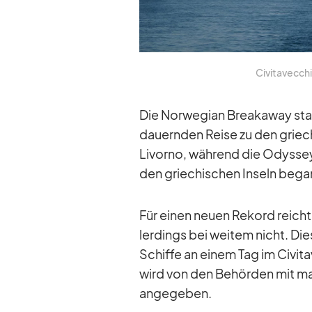
Ci­vi­ta­vec­c
Die Nor­we­gian Breaka­way star­
dau­ern­den Reise zu den grie­c
Li­vorno, wäh­rend die Odys­se
den grie­chi­schen In­seln be­ga
Für ei­nen neuen Re­kord reich­
ler­dings bei wei­tem nicht. Die
Schiffe an ei­nem Tag im Ci­vi­ta
wird von den Be­hör­den mit ma­
an­ge­ge­ben.