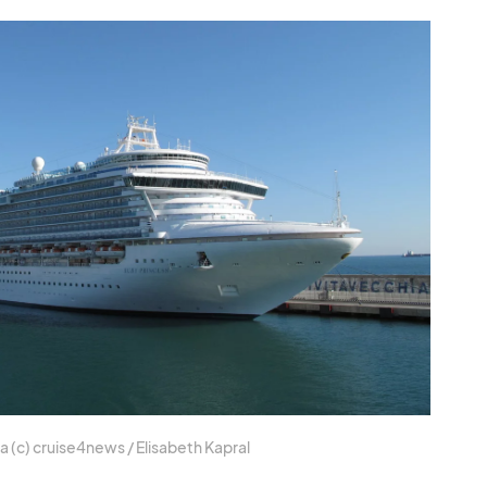
hia (c) cruise4news /​ Eli­sa­beth Ka­pral