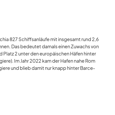
­chia 827 Schiffs­an­läufe mit ins­ge­samt rund 2,6
eich­nen. Das be­deu­tet da­mals ei­nen Zu­wachs von
Platz 2 un­ter den eu­ro­päi­schen Hä­fen hin­ter
­sa­giere). Im Jahr 2022 kam der Ha­fen nahe Rom
­giere und blieb da­mit nur knapp hin­ter Bar­ce­