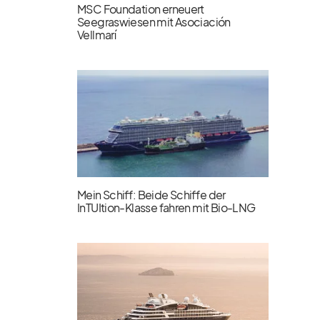
MSC Foundation erneuert
Seegraswiesen mit Asociación
Vellmarí
Mein Schiff: Beide Schiffe der
InTUItion-Klasse fahren mit Bio-LNG