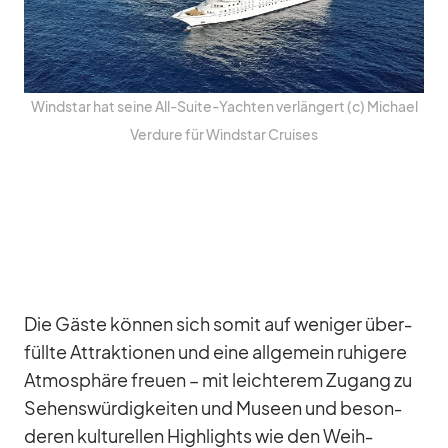
Wind­star hat seine All-Suite-Yach­ten ver­län­gert (c) Mi­chael
Ver­dure für Wind­star Crui­ses
Die Gäste kön­nen sich so­mit auf we­ni­ger über­
füllte At­trak­tio­nen und eine all­ge­mein ru­hi­gere
At­mo­sphäre freuen – mit leich­te­rem Zu­gang zu
Se­hens­wür­dig­kei­ten und Mu­seen und be­son­
de­ren kul­tu­rel­len High­lights wie den Weih­