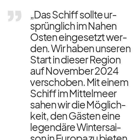
„Das Schiff sollte ur­
sprüng­lich im Na­hen
Os­ten ein­ge­setzt wer­
den. Wir ha­ben un­se­ren
Start in die­ser Re­gion
auf No­vem­ber 2024
ver­scho­ben. Mit ei­nem
Schiff im Mit­tel­meer
sa­hen wir die Mög­lich­
keit, den Gäs­ten eine
le­gen­däre Win­ter­sai­
son in Eu­ropa zu bie­ten.