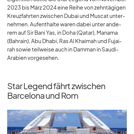
2023 bis März 2024 eine Reihe von zehn­tä­gi­gen
Kreuz­fahr­ten zwi­schen Du­bai und Mus­cat un­ter­
neh­men. Auf­ent­halte wa­ren da­bei un­ter an­de­
rem auf Sir Bani Yas, in Doha (Qa­tar), Ma­nama
(Bah­rain), Abu Dhabi, Ras Al Khai­mah und Fu­ja­i­
rah so­wie teil­weise auch in Dam­man in Saudi-
Ara­bien vor­ge­se­hen.
Star Legend fährt zwischen
Barcelona und Rom