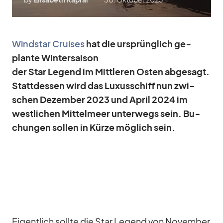
Wind­star Crui­ses
hat die ur­sprüng­lich ge­
plante Win­ter­sai­son
der Star Le­gend im Mitt­le­ren Os­ten ab­ge­sagt.
Statt­des­sen
wird das Lu­xus­schiff nun zwi­
schen De­zem­ber 2023 und April 2024 im
west­li­chen Mit­tel­meer
un­ter­wegs sein. Bu­
chun­gen sol­len in Kürze mög­lich sein.
Ei­gent­lich sollte die Star Le­gend von No­vem­ber