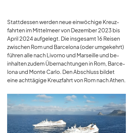
Statt­des­sen wer­den neue ein­wö­chige Kreuz­
fahr­ten im Mit­tel­meer von De­zem­ber 2023 bis
April 2024 auf­ge­legt. Die ins­ge­samt 16 Rei­sen
zwi­schen Rom und Bar­ce­lona (oder um­ge­kehrt)
füh­ren alle nach Li­vorno und Mar­seille und be­
inhal­ten zu­dem Über­nach­tun­gen in Rom, Bar­ce­
lona und Monte Carlo. Den Ab­schluss bil­det
eine acht­tä­gige Kreuz­fahrt von Rom nach Athen.