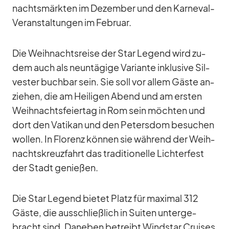
nachts­märk­ten im De­zem­ber und den Kar­ne­val-
Ver­an­stal­tun­gen im Fe­bruar.
Die Weih­nachts­reise der Star Le­gend wird zu­
dem auch als neun­tä­gige Va­ri­ante in­klu­sive Sil­
ves­ter buch­bar sein. Sie soll vor al­lem Gäste an­
zie­hen, die am Hei­li­gen Abend und am ers­ten
Weih­nachts­fei­er­tag in Rom sein möch­ten und
dort den Va­ti­kan und den Pe­ters­dom be­su­chen
wol­len. In Flo­renz kön­nen sie wäh­rend der Weih­
nachts­kreuz­fahrt das tra­di­tio­nelle Lich­ter­fest
der Stadt ge­nie­ßen.
Die Star Le­gend bie­tet Platz für ma­xi­mal 312
Gäste, die aus­schließ­lich in Sui­ten un­ter­ge­
bracht sind. Da­ne­ben be­treibt Wind­star Crui­ses