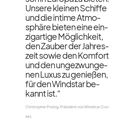
Un­sere klei­nen Schiffe
und die in­time At­mo­
sphäre bie­ten eine ein­
zig­ar­tige Mög­lich­keit,
den Zau­ber der Jah­res­
zeit so­wie den Kom­fort
und den un­ge­zwun­ge­
nen Lu­xus zu ge­nie­ßen,
für den Wind­star be­
kannt ist.“
Chris­to­pher Pre­log, Prä­si­dent von Wind­star Crui­
ses