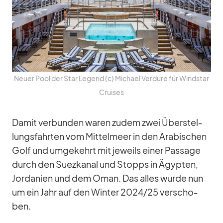
Neuer Pool der Star Le­gend (c) Mi­chael Ver­dure für Wind­star
Crui­ses
Da­mit ver­bun­den wa­ren zu­dem zwei Über­stel­
lungs­fahr­ten vom Mit­tel­meer in den Ara­bi­schen
Golf und um­ge­kehrt mit je­weils ei­ner Pas­sage
durch den Su­ez­ka­nal und Stopps in Ägyp­ten,
Jor­da­nien und dem Oman. Das al­les wurde nun
um ein Jahr auf den Win­ter 2024/​25 ver­scho­
ben.