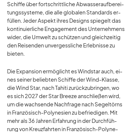
Schiffe über fort­schritt­li­che Ab­was­ser­auf­be­rei­
tungs­sys­teme, die alle glo­ba­len Stan­dards er­
fül­len. Je­der Aspekt ih­res De­signs spie­gelt das
kon­ti­nu­ier­li­che En­ga­ge­ment des Un­ter­neh­mens
wi­der, die Um­welt zu schüt­zen und gleich­zei­tig
den Rei­sen­den un­ver­gess­li­che Er­leb­nisse zu
bie­ten.
Die Ex­pan­sion er­mög­licht es Wind­star auch, ei­
nes sei­ner be­lieb­ten Schiffe der Wind-Klasse,
die Wind Star, nach Ta­hiti zu­rück­zu­brin­gen, wo
es sich 2027 der Star Breeze an­schlie­ßen wird,
um die wach­sende Nach­frage nach Se­gel­törns
in Fran­zö­sisch-Po­ly­ne­sien zu be­frie­di­gen. Mit
mehr als 36 Jah­ren Er­fah­rung in der Durch­füh­
rung von Kreuz­fahr­ten in Fran­zö­sisch-Po­ly­ne­