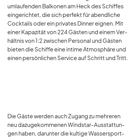
um­lau­fen­den Bal­ko­nen am Heck des Schif­fes
ein­ge­rich­tet, die sich per­fekt für abend­li­che
Cock­tails oder ein pri­va­tes Din­ner eig­nen. Mit
ei­ner Ka­pa­zi­tät von 224 Gäs­ten und ei­nem Ver­
hält­nis von 1:2 zwi­schen Per­so­nal und Gäs­ten
bie­ten die Schiffe eine in­time At­mo­sphäre und
ei­nen per­sön­li­chen Ser­vice auf Schritt und Tritt.
Die Gäste wer­den auch Zu­gang zu meh­re­ren
neu da­zu­ge­kom­me­nen Wind­star-Aus­stat­tun­
gen ha­ben, dar­un­ter die kul­tige Was­ser­sport­