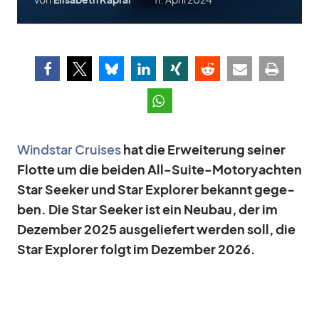
Wind­star Crui­ses
hat die Er­wei­te­rung sei­ner
Flotte um die bei­den All-Suite-Mo­tor­yach­ten
Star See­ker und Star Ex­plo­rer be­kannt ge­ge­
ben. Die Star See­ker ist ein Neu­bau, der im
De­zem­ber 2025 aus­ge­lie­fert wer­den soll, die
Star Ex­plo­rer folgt im De­zem­ber 2026.