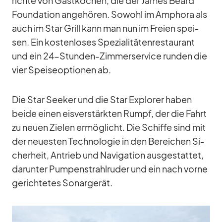
richte von Gast­kö­chen, die der Ja­mes Be­ard
Foun­da­tion an­ge­hö­ren. So­wohl im Am­phora als
auch im Star Grill kann man nun im Freien spei­
sen. Ein kos­ten­lo­ses Spe­zia­li­tä­ten­re­stau­rant
und ein 24-Stun­den-Zim­mer­ser­vice run­den die
vier Spei­se­op­tio­nen ab.
Die Star See­ker und die Star Ex­plo­rer ha­ben
beide ei­nen eis­ver­stärk­ten Rumpf, der die Fahrt
zu neuen Zie­len er­mög­licht. Die Schiffe sind mit
der neu­es­ten Tech­no­lo­gie in den Be­rei­chen Si­
cher­heit, An­trieb und Na­vi­ga­tion aus­ge­stat­tet,
dar­un­ter Pum­pen­strahl­ru­der und ein nach vorne
ge­rich­te­tes So­nar­ge­rät.