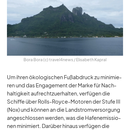
Bora Bora (c) travel4news /​ Eli­sa­beth Ka­pral
Um ih­ren öko­lo­gi­schen Fuß­ab­druck zu mi­ni­mie­
ren und das En­ga­ge­ment der Marke für Nach­
hal­tig­keit auf­recht­zu­er­hal­ten, ver­fü­gen die
Schiffe über Rolls-Royce-Mo­to­ren der Stufe III
(Nox) und kön­nen an die Land­strom­ver­sor­gung
an­ge­schlos­sen wer­den, was die Ha­fen­emis­sio­
nen mi­ni­miert. Dar­über hin­aus ver­fü­gen die