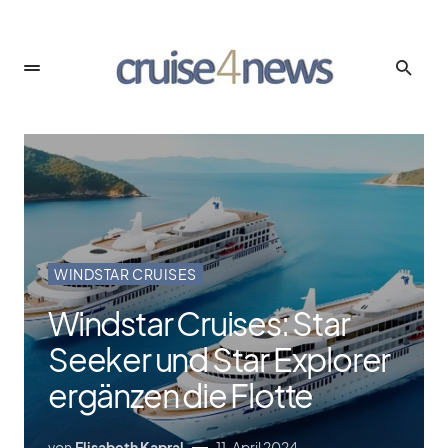
WINDSTAR CRUISES
Windstar Cruises: Star
Seeker und Star Explorer
ergänzen die Flotte
von
Elisabeth Kapral
11. April 2024