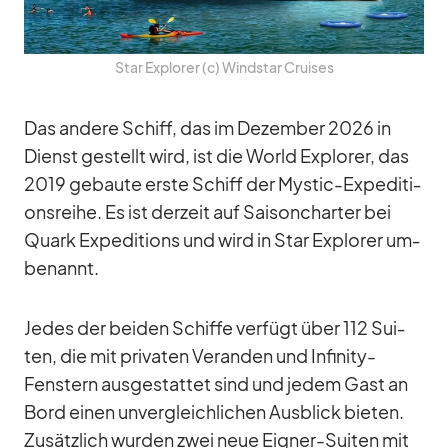
Star Ex­plo­rer (c) Wind­star Crui­ses
Das an­dere Schiff, das im De­zem­ber 2026 in
Dienst ge­stellt wird, ist die World Ex­plo­rer, das
2019 ge­baute erste Schiff der Mys­tic-Ex­pe­di­ti­
ons­reihe. Es ist der­zeit auf Sai­son­char­ter bei
Quark Ex­pe­di­ti­ons und wird in Star Ex­plo­rer um­
be­nannt.
Je­des der bei­den Schiffe ver­fügt über 112 Sui­
ten, die mit pri­va­ten Ve­ran­den und In­fi­nity-
Fens­tern aus­ge­stat­tet sind und je­dem Gast an
Bord ei­nen un­ver­gleich­li­chen Aus­blick bie­ten.
Zu­sätz­lich wur­den zwei neue Eig­ner-Sui­ten mit