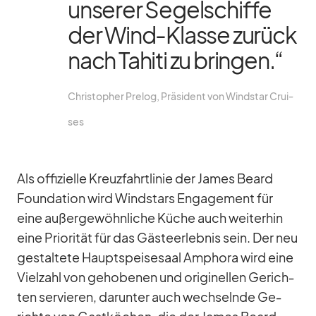
un­se­rer Se­gel­schiffe
der Wind-Klasse zu­rück
nach Ta­hiti zu brin­gen.“
Chris­to­pher Pre­log, Prä­si­dent von Wind­star Crui­
ses
Als of­fi­zi­elle Kreuz­fahrt­li­nie der Ja­mes Be­ard
Foun­da­tion wird Wind­stars En­ga­ge­ment für
eine au­ßer­ge­wöhn­li­che Kü­che auch wei­ter­hin
eine Prio­ri­tät für das Gäs­te­er­leb­nis sein. Der neu
ge­stal­tete Haupt­spei­se­saal Am­phora wird eine
Viel­zahl von ge­ho­be­nen und ori­gi­nel­len Ge­rich­
ten ser­vie­ren, dar­un­ter auch wech­selnde Ge­