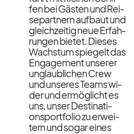
fen bei Gäs­ten und Rei­
se­part­nern auf­baut und
gleich­zei­tig neue Er­fah­
run­gen bie­tet. Die­ses
Wachs­tum spie­gelt das
En­ga­ge­ment un­se­rer
un­glaub­li­chen Crew
und un­se­res Teams wi­
der und er­mög­licht es
uns, un­ser De­sti­na­ti­
ons­port­fo­lio zu er­wei­
tern und so­gar ei­nes