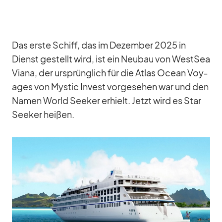
Das erste Schiff, das im De­zem­ber 2025 in
Dienst ge­stellt wird, ist ein Neu­bau von West­Sea
Vi­ana, der ur­sprüng­lich für die At­las Ocean Voy­
a­ges von Mys­tic In­vest vor­ge­se­hen war und den
Na­men World See­ker er­hielt. Jetzt wird es Star
See­ker hei­ßen.