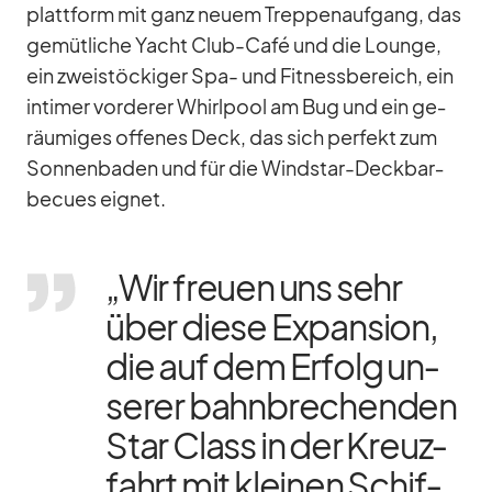
platt­form mit ganz neuem Trep­pen­auf­gang, das
ge­müt­li­che Yacht Club-Café und die Lounge,
ein zwei­stö­cki­ger Spa- und Fit­ness­be­reich, ein
in­ti­mer vor­de­rer Whirl­pool am Bug und ein ge­
räu­mi­ges of­fe­nes Deck, das sich per­fekt zum
Son­nen­ba­den und für die Wind­star-Deck­bar­
be­cues eig­net.
„Wir freuen uns sehr
über diese Ex­pan­sion,
die auf dem Er­folg un­
se­rer bahn­bre­chen­den
Star Class in der Kreuz­
fahrt mit klei­nen Schif­