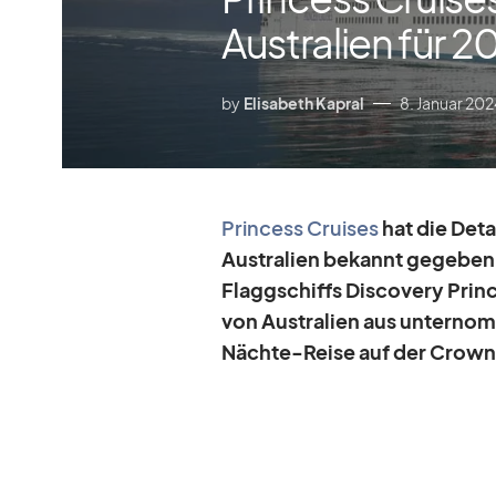
Australien für 2
by
Elisabeth Kapral
8. Januar 20
Prin­cess Crui­ses
hat die De­t
Aus­tra­lien be­kannt ge­ge­b
Flagg­schiffs Dis­co­very Prin­
von Aus­tra­lien aus un­ter­no
Nächte-Reise auf der Crown 