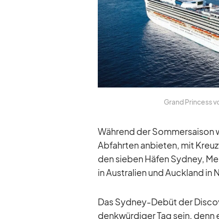
Grand Prin­cess vor
Wäh­rend der Som­mer­sai­son wir
Ab­fahr­ten an­bie­ten, mit Kreu
den sie­ben Hä­fen Syd­ney, Mel
in Aus­tra­lien und Auck­land in 
Das Syd­ney-De­büt der Dis­co­
denk­wür­di­ger Tag sein, denn 