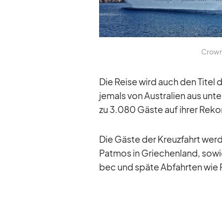
Crown 
Die Reise wird auch den Ti­tel d
je­mals von Aus­tra­lien aus un
zu 3.080 Gäste auf ih­rer Re­ko
Die Gäste der Kreuz­fahrt wer­d
Pat­mos in Grie­chen­land, so­
bec und späte Ab­fahr­ten wie Rey