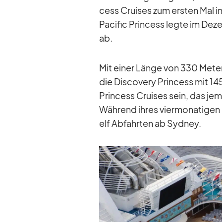
cess Crui­ses zum ers­ten Mal in
Pa­ci­fic Prin­cess legte im De­
ab.
Mit ei­ner Länge von 330 Me­ter
die Dis­co­very Prin­cess mit 1
Prin­cess Crui­ses sein, das je­ma
Wäh­rend ih­res vier­mo­na­ti­gen 
elf Ab­fahr­ten ab Syd­ney.