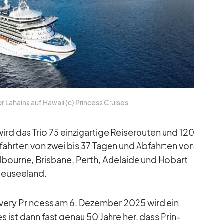
 La­haina auf Ha­waii (c) Prin­cess Crui­ses
d das Trio 75 ein­zig­ar­tige Rei­se­rou­ten und 120
z­fahr­ten von zwei bis 37 Ta­gen und Ab­fahr­ten von
­bourne, Bris­bane, Perth, Ade­laide und Ho­bart
Neu­see­land.
very Prin­cess am 6. De­zem­ber 2025 wird ein
es ist dann fast ge­nau 50 Jahre her, dass Prin­