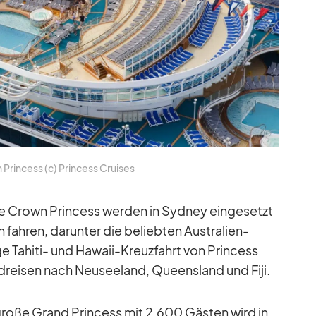
Prin­cess (c) Prin­cess Crui­ses
ie Crown Prin­cess wer­den in Syd­ney ein­ge­setzt
fah­ren, dar­un­ter die be­lieb­ten Aus­tra­lien-
ige Ta­hiti- und Ha­waii-Kreuz­fahrt von Prin­cess
nd­rei­sen nach Neu­see­land, Queens­land und Fiji.
große Grand Prin­cess mit 2.600 Gäs­ten wird in