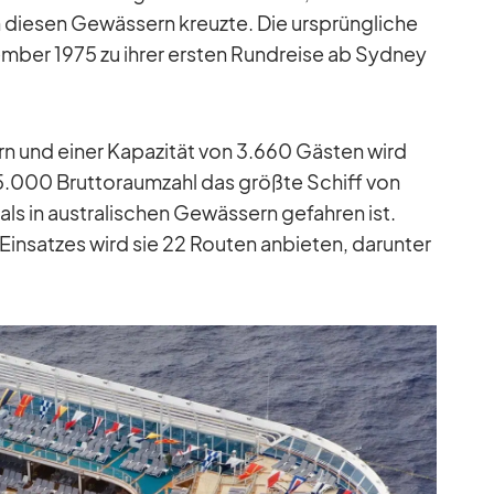
 die­sen Ge­wäs­sern kreuzte. Die ur­sprüng­li­che
zem­ber 1975 zu ih­rer ers­ten Rund­reise ab Syd­ney
n und ei­ner Ka­pa­zi­tät von 3.660 Gäs­ten wird
45.000 Brut­to­raum­zahl das größte Schiff von
ls in aus­tra­li­schen Ge­wäs­sern ge­fah­ren ist.
Ein­sat­zes wird sie 22 Rou­ten an­bie­ten, dar­un­ter