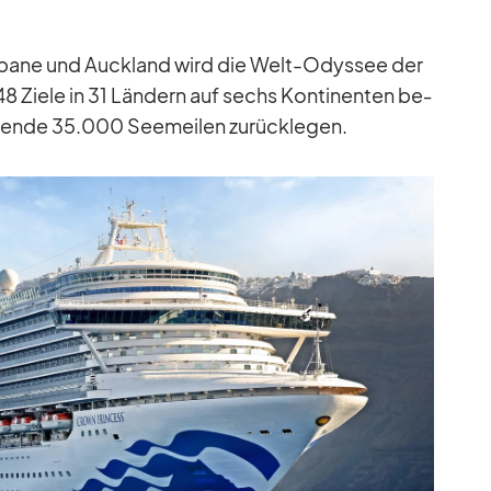
is­bane und Auck­land wird die Welt-Odys­see der
 Ziele in 31 Län­dern auf sechs Kon­ti­nen­ten be­
kende 35.000 See­mei­len zu­rück­le­gen.