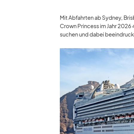
Mit Ab­fahr­ten ab Syd­ney, Br
Crown Prin­cess im Jahr 2026 48
su­chen und da­bei be­ein­dru­c