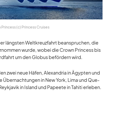
Prin­cess (c) Prin­cess Crui­ses
er längs­ten Welt­kreuz­fahrt be­an­spru­chen, die
­ter­nom­men wurde, wo­bei die Crown Prin­cess bis
rd­fahrt um den Glo­bus be­för­dern wird.
en zwei neue Hä­fen, Alex­an­dria in Ägyp­ten und
wie Über­nach­tun­gen in New York, Lima und Que­
kja­vik in Is­land und Pa­peete in Ta­hiti er­le­ben.