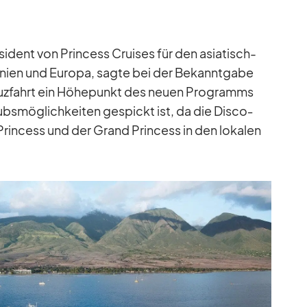
e­si­dent von Prin­cess Crui­ses für den asia­tisch-
an­nien und Eu­ropa, sagte bei der Be­kannt­gabe
reuz­fahrt ein Hö­he­punkt des neuen Pro­gramms
ubs­mög­lich­kei­ten ge­spickt ist, da die Dis­co­
rin­cess und der Grand Prin­cess in den lo­ka­len