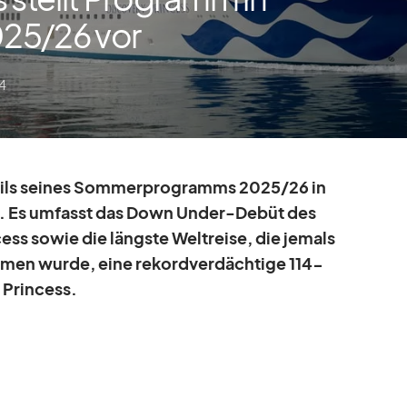
025/​26 vor
24
ails sei­nes Som­mer­pro­gramms 2025/​26 in
en. Es um­fasst das Down Un­der-De­büt des
cess so­wie die längste Welt­reise, die je­mals
m­men wurde, eine re­kord­ver­däch­tige 114-
Prin­cess.