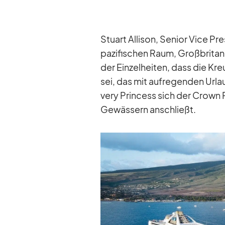
Stuart Al­li­son, Se­nior Vice Pr
pa­zi­fi­schen Raum, Groß­bri­t
der Ein­zel­hei­ten, dass die K
sei, das mit auf­re­gen­den Ur­la
very Prin­cess sich der Crown P
Ge­wäs­sern an­schließt.