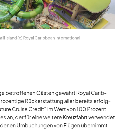
ill Is­land (c) Royal Ca­rib­bean In­ter­na­tio­nal
 be­trof­fe­nen Gäs­ten ge­währt Royal Ca­rib­
ro­zen­tige Rück­erstat­tung al­ler be­reits er­folg­
Fu­ture Cruise Cre­dit“ im Wert von 100 Pro­zent
ses an, der für eine wei­tere Kreuz­fahrt ver­wen­det
r­de­nen Um­bu­chun­gen von Flü­gen über­nimmt