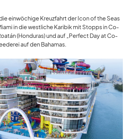
 die ein­wö­chige Kreuz­fahrt der Icon of the Seas
ami in die west­li­che Ka­ri­bik mit Stopps in Co­
oa­tán (Hon­du­ras) und auf „Per­fect Day at Co­
Ree­de­rei auf den Ba­ha­mas.