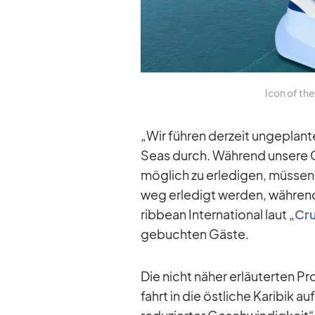
Icon of the
„Wir füh­ren der­zeit un­ge­plan
Seas durch. Wäh­rend un­sere Cr
mög­lich zu er­le­di­gen, müs­se
weg er­le­digt wer­den, wäh­ren
rib­bean In­ter­na­tio­nal laut „
Cru
ge­buch­ten Gäste.
Die nicht nä­her er­läu­ter­ten Pr
fahrt in die öst­li­che Ka­ri­bik 