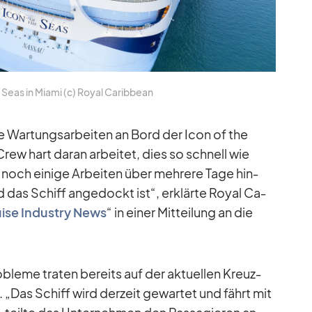
 Seas in Mi­ami (c) Royal Ca­rib­bean
te War­tungs­ar­bei­ten an Bord der Icon of the
ew hart daran ar­bei­tet, dies so schnell wie
n noch ei­nige Ar­bei­ten über meh­rere Tage hin­
d das Schiff an­ge­dockt ist“, er­klärte Royal Ca­
ise In­dus­try News
“ in ei­ner Mit­tei­lung an die
o­bleme tra­ten be­reits auf der ak­tu­el­len Kreuz­
auf. „Das Schiff wird der­zeit ge­war­tet und fährt mit