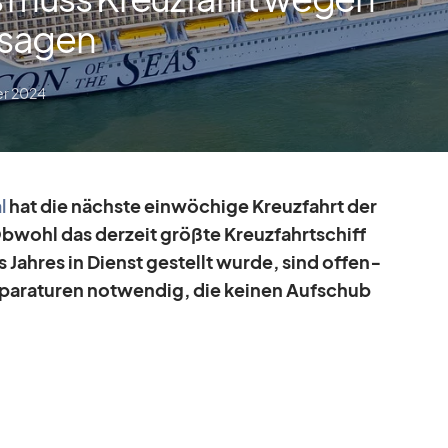
bsagen
er 2024
l
hat die nächste ein­wö­chige Kreuz­fahrt der
b­wohl das der­zeit größte Kreuz­fahrt­schiff
s Jah­res in Dienst ge­stellt wurde, sind of­fen­
­pa­ra­tu­ren not­wen­dig, die kei­nen Auf­schub