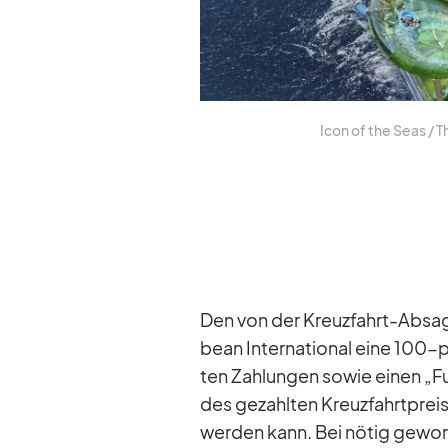
Icon of the Seas /​ Thr
Den von der Kreuz­fahrt-Ab­sage
bean In­ter­na­tio­nal eine 100-p
ten Zah­lun­gen so­wie ei­nen „
des ge­zahl­ten Kreuz­fahrt­prei­
wer­den kann. Bei nö­tig ge­wo