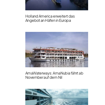
Holland America erweitert das
Angebot an Häfen in Europa
AmaWaterways: AmaNubia fährt ab
November auf dem Nil