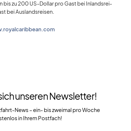
 bis zu 200 US-Dol­lar pro Gast bei In­lands­rei­
t bei Aus­lands­rei­sen.
.royalcaribbean.com
sich unseren Newsletter!
zfahrt-News – ein- bis zweimal pro Woche
stenlos in Ihrem Postfach!