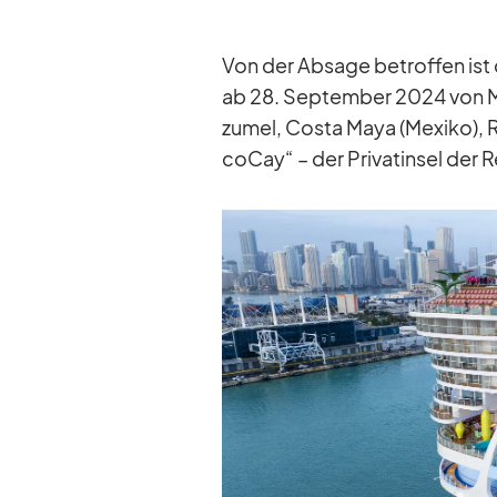
Von der Ab­sage be­trof­fen ist
ab 28. Sep­tem­ber 2024 von Mi­
zu­mel, Costa Maya (Me­xiko), R
co­Cay“ – der Pri­vat­in­sel der 