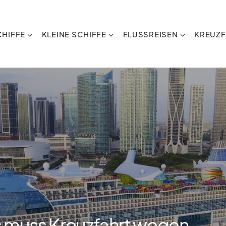
HIFFE
KLEINE SCHIFFE
FLUSSREISEN
KREUZF
s muss Kreuzfahrt wegen