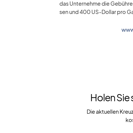
das Un­ter­nehme die Ge­büh­ren
sen und 400 US-Dol­lar pro Gas
www
Holen Sie 
Die aktuellen Kreu
ko