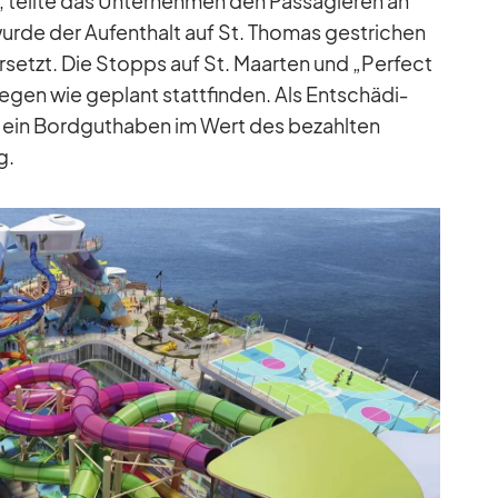
“, teilte das Un­ter­neh­men den Pas­sa­gie­ren an
de der Auf­ent­halt auf St. Tho­mas ge­stri­chen
­setzt. Die Stopps auf St. Maar­ten und „Per­fect
­gen wie ge­plant statt­fin­den. Als Ent­schä­di­
e ein Bord­gut­ha­ben im Wert des be­zahl­ten
g.