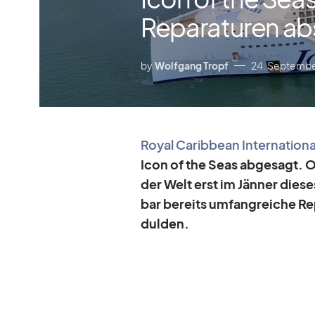
Reparaturen a
by
Wolfgang Tropf
24. Septemb
Royal Ca­rib­bean In­ter­na­tio­na
Icon of the Seas ab­ge­sagt. O
der Welt erst im Jän­ner die­se
bar be­reits um­fang­rei­che Re
dul­den.