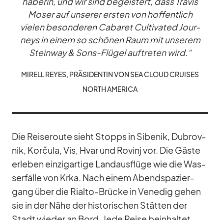
ha­be­rin, und wir sind be­geis­tert, dass Tra­vis
Mo­ser auf un­se­rer ers­ten von hof­fent­lich
vie­len be­son­de­ren Ca­ba­ret Cul­ti­va­ted Jour­
neys in ei­nem so schö­nen Raum mit un­se­rem
Stein­way & Sons-Flü­gel auf­tre­ten wird.“
MI­RELL REYES, PRÄ­SI­DEN­TIN VON SEA CLOUD CRUI­SES
NORTH AME­RICA
Die Rei­se­route sieht Stopps in Si­benik, Du­brov­
nik, Korčula, Vis, Hvar und Ro­vinj vor. Die Gäste
er­le­ben ein­zig­ar­tige Land­aus­flüge wie die Was­
ser­fälle von Krka. Nach ei­nem Abend­spa­zier­
gang über die Ri­alto-Brü­cke in Ve­ne­dig ge­hen
sie in der Nähe der his­to­ri­schen Stät­ten der
Stadt wie­der an Bord. Jede Reise be­inhal­tet