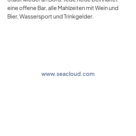
eine of­fene Bar, alle Mahl­zei­ten mit Wein und
Bier, Was­ser­sport und Trink­gel­der.
www.seacloud.com