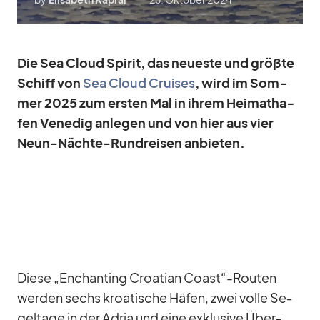
Die Sea Cloud Spi­rit, das neu­este und größte
Schiff von
Sea Cloud Crui­ses
, wird im Som­
mer 2025 zum ers­ten Mal in ih­rem Hei­mat­ha­
fen Ve­ne­dig an­le­gen und von hier aus vier
Neun-Nächte-Rund­rei­sen an­bie­ten.
Diese „En­chan­ting Croa­tian Coast“-Routen
wer­den sechs kroa­ti­sche Hä­fen, zwei volle Se­
gel­tage in der Adria und eine ex­klu­sive Über­