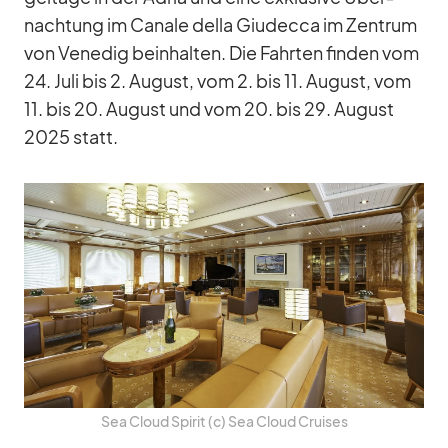
nach­tung im Ca­nale della Giudecca im Zen­trum
von Ve­ne­dig be­inhal­ten. Die Fahr­ten fin­den vom
24. Juli bis 2. Au­gust, vom 2. bis 11. Au­gust, vom
11. bis 20. Au­gust und vom 20. bis 29. Au­gust
2025 statt.
Sea Cloud Spi­rit (c) Sea Cloud Crui­ses