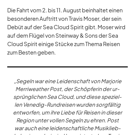
Die Fahrt vom 2. bis 11. Au­gust be­inhal­tet ei­nen
be­son­de­ren Auf­tritt von Tra­vis Mo­ser, der sein
De­büt auf der Sea Cloud Spi­rit gibt. Mo­ser wird
auf dem Flü­gel von Stein­way & Sons der Sea
Cloud Spi­rit ei­nige Stü­cke zum Thema Rei­sen
zum Bes­ten ge­ben.
„Se­geln war eine Lei­den­schaft von Mar­jo­rie
Mer­ri­wea­ther Post, der Schöp­fe­rin der ur­
sprüng­li­chen Sea Cloud, und diese spe­zi­el­
len Ve­ne­dig-Rund­rei­sen wur­den sorg­fäl­tig
ent­wor­fen, um ihre Liebe für Rei­sen in die­ser
Re­gion un­ter vol­len Se­geln zu eh­ren. Post
war auch eine lei­den­schaft­li­che Mu­sik­lieb­