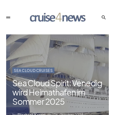
SEA CLOUD CRUISES
Sea Cloud Spirit: Venedig
wird Heimathafen im
Sommer 2025
by
Elisabeth Kapral
26. Oktober 2024