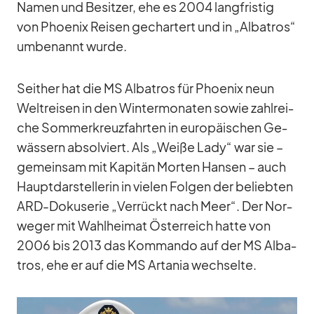
Na­men und Be­sit­zer, ehe es 2004 lang­fris­tig
von Phoe­nix Rei­sen ge­char­tert und in „Al­ba­tros“
um­be­nannt wurde.
Seit­her hat die MS Al­ba­tros für Phoe­nix neun
Welt­rei­sen in den Win­ter­mo­na­ten so­wie zahl­rei­
che Som­mer­kreuz­fahr­ten in eu­ro­päi­schen Ge­
wäs­sern ab­sol­viert. Als „Weiße Lady“ war sie –
ge­mein­sam mit Ka­pi­tän Mor­ten Han­sen – auch
Haupt­dar­stel­le­rin in vie­len Fol­gen der be­lieb­ten
ARD-Do­kuse­rie „Ver­rückt nach Meer“. Der Nor­
we­ger mit Wahl­hei­mat Ös­ter­reich hatte von
2006 bis 2013 das Kom­mando auf der MS Al­ba­
tros, ehe er auf die MS Arta­nia wech­selte.