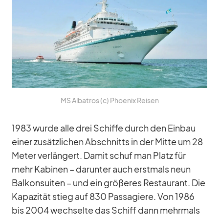
MS Al­ba­tros (c) Phoe­nix Rei­sen
1983 wurde alle drei Schiffe durch den Ein­bau
ei­ner zu­sätz­li­chen Ab­schnitts in der Mitte um 28
Me­ter ver­län­gert. Da­mit schuf man Platz für
mehr Ka­bi­nen – dar­un­ter auch erst­mals neun
Bal­kon­sui­ten – und ein grö­ße­res Re­stau­rant. Die
Ka­pa­zi­tät stieg auf 830 Pas­sa­giere. Von 1986
bis 2004 wech­selte das Schiff dann mehr­mals