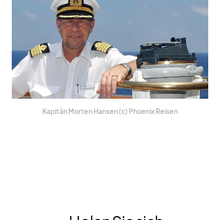
Ka­pi­tän Mor­ten Han­sen (c) Phoe­nix Rei­sen