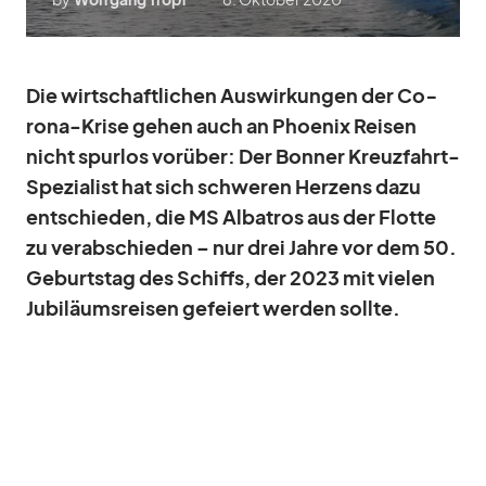
Die wirt­schaft­li­chen Aus­wir­kun­gen der Co­
rona-Krise ge­hen auch an Phoe­nix Rei­sen
nicht spur­los vor­über: Der Bon­ner Kreuz­fahrt-
Spe­zia­list hat sich schwe­ren Her­zens dazu
ent­schie­den, die MS Al­ba­tros aus der Flotte
zu ver­ab­schie­den – nur drei Jahre vor dem 50.
Ge­burts­tag des Schiffs, der 2023 mit vie­len
Ju­bi­lä­ums­rei­sen ge­fei­ert wer­den sollte.