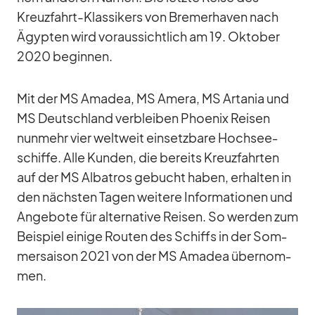
Kreuz­fahrt-Klas­si­kers von Bre­mer­ha­ven nach
Ägyp­ten wird vor­aus­sicht­lich am 19. Ok­to­ber
2020 be­gin­nen.
Mit der MS Ama­dea, MS Amera, MS Arta­nia und
MS Deutsch­land ver­blei­ben Phoe­nix Rei­sen
nun­mehr vier welt­weit ein­setz­bare Hoch­see­
schiffe. Alle Kun­den, die be­reits Kreuz­fahr­ten
auf der MS Al­ba­tros ge­bucht ha­ben, er­hal­ten in
den nächs­ten Ta­gen wei­tere In­for­ma­tio­nen und
An­ge­bote für al­ter­na­tive Rei­sen. So wer­den zum
Bei­spiel ei­nige Rou­ten des Schiffs in der Som­
mer­sai­son 2021 von der MS Ama­dea über­nom­
men.