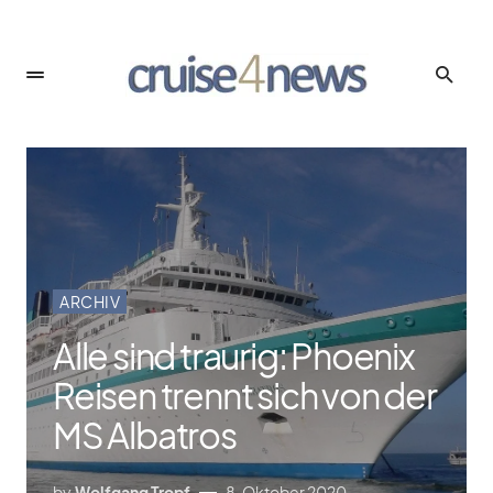
ARCHIV
Alle sind traurig: Phoenix
Reisen trennt sich von der
MS Albatros
by
Wolfgang Tropf
8. Oktober 2020