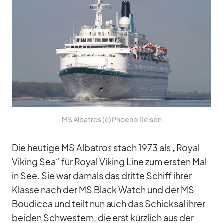
MS Al­ba­tros (c) Phoe­nix Rei­sen
Die heu­tige MS Al­ba­tros stach 1973 als „Royal
Vi­king Sea“ für Royal Vi­king Line zum ers­ten Mal
in See. Sie war da­mals das dritte Schiff ih­rer
Klasse nach der MS Black Watch und der MS
Bou­dicca und teilt nun auch das Schick­sal ih­rer
bei­den Schwes­tern, die erst kürz­lich aus der