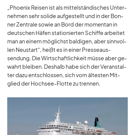
„Phoe­nix Rei­sen ist als mit­tel­stän­di­sches Un­ter­
neh­men sehr so­lide auf­ge­stellt und in der Bon­
ner Zen­trale so­wie an Bord der mo­men­tan in
deut­schen Hä­fen sta­tio­nier­ten Schiffe ar­bei­tet
man an ei­nem mög­lichst bal­di­gen, aber sinn­vol­
len Neu­start“, heißt es in ei­ner Pres­se­aus­
sendung. Die Wirt­schaft­lich­keit müsse aber ge­
wahrt blei­ben. Des­halb habe sich der Ver­an­stal­
ter dazu ent­schlos­sen, sich vom äl­tes­ten Mit­
glied der Hoch­see-Flotte zu tren­nen.