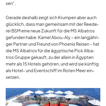
sen“.
Ge­rade des­halb zeigt sich Krum­pen aber auch
glück­lich, dass man ge­mein­sam mit der Ree­de­
rei BSM eine neue Zu­kunft für die MS Al­ba­tros
ge­fun­den habe: Ka­mel Abou-Aly – ein lang­jäh­ri­
ger Part­ner und Freund von Phoe­nix Rei­sen – hat
die MS Al­ba­tros für die ägyp­ti­sche Pick Al­ba­
tros Gruppe ge­kauft, zu der al­lein in Ägyp­ten
mehr als 15 Ho­tels ge­hö­ren, und wird sie künf­tig
als Ho­tel- und Event­schiff im Ro­ten Meer ein­
set­zen.