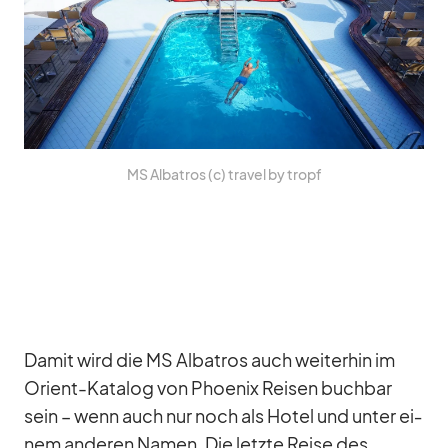
MS Al­ba­tros (c) tra­vel by tropf
Da­mit wird die MS Al­ba­tros auch wei­ter­hin im
Ori­ent-Ka­ta­log von Phoe­nix Rei­sen buch­bar
sein – wenn auch nur noch als Ho­tel und un­ter ei­
nem an­de­ren Na­men. Die letzte Reise des