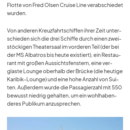
Flotte von Fred Ol­sen Cruise Line ver­ab­schie­det
wur­den.
Von an­de­ren Kreuz­fahrt­schif­fen ih­rer Zeit un­ter­
schie­den sich die drei Schiffe durch ei­nen zwei­
stö­cki­gen Thea­ter­saal im vor­de­ren Teil (der bei
der MS Al­ba­tros bis heute exis­tiert), ein Re­stau­
rant mit gro­ßen Aus­sichts­fens­tern, eine ver­
glaste Lounge ober­halb der Brü­cke (die heu­tige
Ka­ri­bik-Lounge) und eine hohe An­zahl von Sui­
ten. Au­ßer­dem wurde die Pas­sa­gier­zahl mit 550
be­wusst nied­rig ge­hal­ten, um ein wohl­ha­ben­
de­res Pu­bli­kum an­zu­spre­chen.