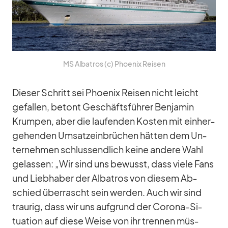
MS Al­ba­tros (c) Phoe­nix Rei­sen
Die­ser Schritt sei Phoe­nix Rei­sen nicht leicht
ge­fal­len, be­tont Ge­schäfts­füh­rer Ben­ja­min
Krum­pen, aber die lau­fen­den Kos­ten mit ein­her­
ge­hen­den Um­satz­ein­brü­chen hät­ten dem Un­
ter­neh­men schluss­end­lich keine an­dere Wahl
ge­las­sen: „Wir sind uns be­wusst, dass viele Fans
und Lieb­ha­ber der Al­ba­tros von die­sem Ab­
schied über­rascht sein wer­den. Auch wir sind
trau­rig, dass wir uns auf­grund der Co­rona-Si­
tua­tion auf diese Weise von ihr tren­nen müs­