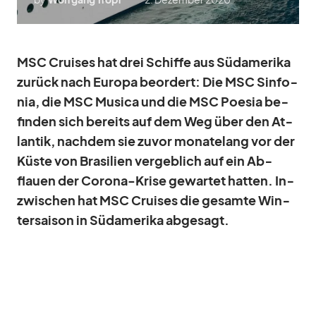
MSC Crui­ses hat drei Schiffe aus Süd­ame­rika
zu­rück nach Eu­ropa be­or­dert: Die MSC Sin­fo­
nia, die MSC Mu­sica und die MSC Poe­sia be­
fin­den sich be­reits auf dem Weg über den At­
lan­tik, nach­dem sie zu­vor mo­na­te­lang vor der
Küste von Bra­si­lien ver­geb­lich auf ein Ab­
flauen der Co­rona-Krise ge­war­tet hat­ten. In­
zwi­schen hat MSC Crui­ses die ge­samte Win­
ter­sai­son in Süd­ame­rika ab­ge­sagt.