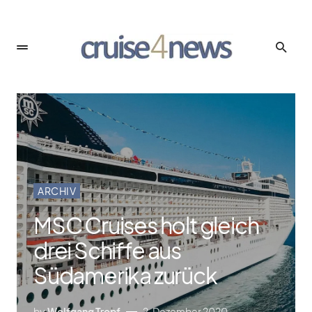
ARCHIV
MSC Cruises holt gleich
drei Schiffe aus
Südamerika zurück
by
Wolfgang Tropf
2. Dezember 2020