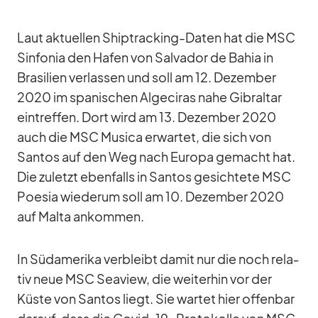
Laut ak­tu­el­len Ship­track­ing-Da­ten hat die MSC
Sin­fo­nia den Ha­fen von Sal­va­dor de Ba­hia in
Bra­si­lien ver­las­sen und soll am 12. De­zem­ber
2020 im spa­ni­schen Al­ge­ci­ras nahe Gi­bral­tar
ein­tref­fen. Dort wird am 13. De­zem­ber 2020
auch die MSC Mu­sica er­war­tet, die sich von
San­tos auf den Weg nach Eu­ropa ge­macht hat.
Die zu­letzt eben­falls in San­tos ge­sich­tete MSC
Poe­sia wie­derum soll am 10. De­zem­ber 2020
auf Malta an­kom­men.
In Süd­ame­rika ver­bleibt da­mit nur die noch re­la­
tiv neue MSC Sea­view, die wei­ter­hin vor der
Küste von San­tos liegt. Sie war­tet hier of­fen­bar