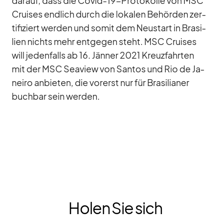
dar­auf, dass die Co­vid-19-Pro­to­kolle von MSC
Crui­ses end­lich durch die lo­ka­len Be­hör­den zer­
ti­fi­ziert wer­den und so­mit dem Neu­start in Bra­si­
lien nichts mehr ent­ge­gen steht. MSC Crui­ses
will je­den­falls ab 16. Jän­ner 2021 Kreuz­fahr­ten
mit der MSC Sea­view von San­tos und Rio de Ja­
neiro an­bie­ten, die vor­erst nur für Bra­si­lia­ner
buch­bar sein wer­den.
Holen Sie sich